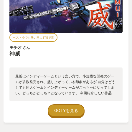
ベスト今でも熱い同人STGで賞
モチオ
さん
神威
最近はインディーゲームという言い方で、小規模な開発のゲー
ムが多数発売され、盛り上がっている印象があるが 自分はどう
しても同人ゲームとインディーゲームがごっちゃになってしま
い、どっちがどっち？となっています。 今回紹介したい作品
は、同人ゲームでいいと思うのだが、もしかしたらインディー
ゲームかもしれません。 神威は同人サークル「SITER SKAIN」
が制作し、1999年12月のコミックマーケットで発表された縦
GOTYを見る
STGで全６面の高低差あり（ゼビウスとかの感じ）縦スクロー
ル２ボタンSTGです。 自機は、通常弾と雷撃、雷刀という３種
類の武器で、弾数制限はなし。アイテムでパワーアップしま