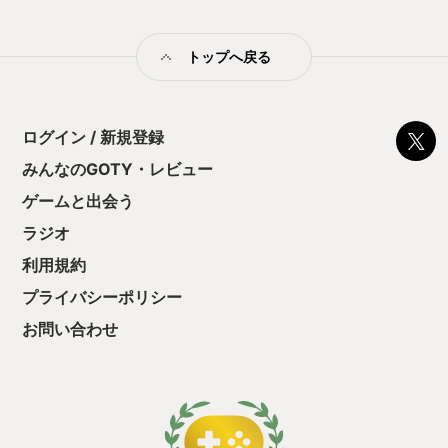
す。 雷撃と雷刀はエネルギー制となっており、エネルギーは時
間で回復です。 雷撃はロックオンして自機より下にいる敵への
攻撃、複数ロックオンで倍率が上がり、スコア稼ぎに必要、雷
トップへ戻る
刀は、敵弾消し効果あり、適宜使う事で弾幕を消していける性
能です。 この雷撃と雷刀のゲージ管理も攻略にとても大事な要
素。ある程度決め撃ちパターンを作るのが必要です。 但し、ボ
ムタイプではないので、結構雑に使ってもゲージ回復してくれ
るから、攻略の幅は広めだと思います。 このゲームの凄い所
ログイン / 新規登録
は、そのドット絵の綺麗さ、演出の熱さ、ゲームバランスの良
みんなのGOTY・レビュー
さで、レイフォースや蒼穹紅蓮隊のオマージュ感がとても強く
99年頃の流行していたSTGの空気を感じられつつ、 STGとして
ゲームと出会う
の避ける，撃つという基本部分もしっかり作られており 多彩な
敵攻撃をパターン化しつつ攻略していく醍醐味は今でも十分通
ラジオ
用する作品です。 自分は、最初のコミケ版を遊んで虜になり、
利用規約
その後も遊び続けています。 最近はSTEAM版がお手軽に購入
でき、当初海外版のみだったのも日本語版が収録、満を持し
プライバシーポリシー
て、皆さまにお勧めできる状態になったと言えます。 過去の同
人ゲームの名作が、今やSTEAMなどでインディーゲームとして
お問い合わせ
売られている。知る人ぞ知るという作品が、広く遊ばれるよう
になった今こそ 自分は、20年以上遊び続けているこの作品をぜ
ひとも推したいです。 レイフォースがタイトーからアーケード
ゲームとして発売された時、その演出やゲーム性にSTG界隈が
盛り上がり、そして模倣ゲームが多数つくられ、そして消えて
いきました。 神威も、最初はそんな作品の一つかと思ったので