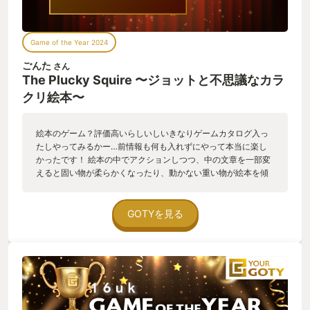
の作った世界で遊ぶことが大好きだからゲームにも手を伸ばし
たんだ」 子供の頃、何が楽しくて何に夢中になっていたのか、
そのきっかけを思い出させてくれた こじんまりとした一室の狭
Game of the Year 2024
い空間にはいつだって無限の世界が広がっていた、このゲーム
もそうだ 子供が想像する限り、どこに踏み出してもそこは夢の
ごんた
さん
ようなアトラクションで溢れている そんなキラキラとした純粋
The Plucky Squire 〜ジョットと不思議なカラ
無垢な輝きの結晶を私はこの絵本の世界で見つけたのです それ
クリ絵本〜
がとても嬉しかった、そして何より楽しかった こんなに余計な
ことを気にせずワクワクしながら遊べるゲームには今後もう出
会えないんだろうな…出会えたらいいな
絵本のゲーム？評価高いらしいしいきなりゲームカタログ入っ
たしやってみるかー…前情報も何も入れずにやって本当に楽し
かったです！ 絵本の中でアクションしつつ、中の文章を一部変
えると固い物が柔らかくなったり、動かない重い物が絵本を傾
ける事で動いたり、挙げ句の果てには絵本から飛び出して作者
の机の上まで冒険したり！よくこんな発想思いつくなーととて
も感心した作品です。 絵本の中では当然ながら2D、外に出たら
GOTYを見る
3Dのアクションと操作が変わるのも良かったです。ボス毎に戦
闘方法が違ったり、絵本の中の事を外から介入して解決したり
と飽きさせない工夫が凝らしてありとても楽しかったです。 こ
ういうゲームをやると自分の発想力の無さを痛感するし普段全
くしない物作りをしてみたいなーと思わせてくれるので、とて
も為になった出合いでした！もっと色んな発想の作品に触れた
いなー！