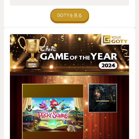
部分は沢山あるのですけども 私が何より素晴らしいと感じたの
はあの頃思い描いた「僕が考えた○○の世界での冒険活劇！」
を本当にゲームとして形にしたらきっとこんな感じだったんだ
GOTYを見る
ろうな…と子供時代に夢中になって作り上げていた自分だけの
想像の世界を思い出しながら、懐かしさとワクワクした気持ち
でプレイすることが出来たこと。これに尽きます その感想は誇
張でもなんでもなく、私はこのゲームを始めてからクリアする
までの時間が本当に楽しくて、最高のひとときを過ごせたと心
の底からそう言えますし、どれだけ作品としてのクオリティが
高くてもこんな体験をさせてくれるゲームは中々ないです。だ
からこそ断言できる、これは本当の意味で童心に帰ることの出
来るゲームだと 私はもう子供ではありません。あの頃より知識
も増えて、見識も広まって、物事について深く考えるようにも
なって、そしてそれを踏まえた上でゲームを楽しむようになり
ました 勿論それは悪いことではなく、そのような目線に立った
からこそ物語を紐解く面白さを見出し、作家によって生み出さ
れた世界やキャラクターにより味わい深さを感じるようになっ
た、そのおかげで神ゲーだと思える作品にもたくさん出会えた
しかし、大人になってしまったが故にシンプルに純粋さだけで
楽しませてくれるゲームというのは見つからない！たとえあっ
たとしても、もうそういう風に楽しむことが出来ない！ そう感
じていました、しかしこのThe Plucky Squireはそんな自分の抱
えるもどかしさを払拭してくれた 「そうだ、ゲームが楽しいか
ら遊んでたんじゃない、自分で考えた遊びが楽しいから、自分