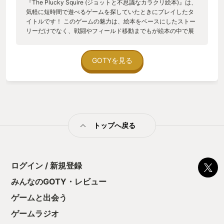
『The Plucky Squire (ジョットと不思議なカラクリ絵本)』は、
気軽に短時間で遊べるゲームを探していたときにプレイしたタ
イトルです！ このゲームの魅力は、絵本をベースにしたストー
リーだけでなく、戦闘やフィールド移動までもが絵本の中で展
開されるところ。 さらに、絵本の中だけでなく現実の世界も登
場し、メタ的な要素が加わっていてとても面白いです。 プレイ
ヤーがストレスなく進めるように、難易度は調整されており、
GOTYを見る
ミニゲームのスキップ機能もあるため、気軽に楽しめるところ
もGood！ 3人の変なダンス？もなんか分からないけどニヤッと
します笑 パズル要素も難しすぎず、程よく楽しめるギミックが
あって満足感があります。見た目は子供向けに見えるかもしれ
ませんが、大人でも童心に帰れるような温かみのあるゲームで
したね。 現実世界の操作で、昆虫が少しリアルで不気味な動き
トップへ戻る
をしていたのは、慣れるまで気持ち悪かった笑 独創的で他には
ない体験ができるので、ぜひ一度プレイしてみてほしいと思
い、YOUR GOTYに選びました。
ログイン / 新規登録
みんなのGOTY・レビュー
ゲームと出会う
ゲームラジオ