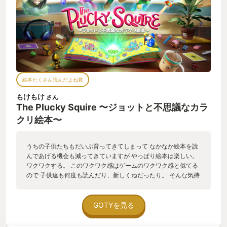
絵本たくさん読んだよね賞
もけもけ
さん
The Plucky Squire 〜ジョットと不思議なカラ
クリ絵本〜
うちの子供たちもだいぶ育ってきてしまって なかなか絵本を読
んであげる機会も減ってきていますが やっぱり絵本は楽しい。
ワクワクする。 このワクワク感はゲームのワクワク感と似てる
ので 子供達も何度も読んだり、新しくねだったり。 そんな気持
ちも味わえるような絵本の世界に入って物語を作っていくゲー
ム。 絵がホントに綺麗だしよくできてる。 ミニゲームも豊富で
少し難しかったりするけどやらないこともできるので 誰でも楽
GOTYを見る
しめる感じ。 物語を作ってギミックを解いていくところもあ
り、ホントによくできてた。 続編とかあるといいなぁ。