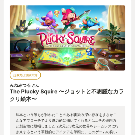
想像力は無限大賞
みねみつる
さん
The Plucky Squire 〜ジョットと不思議なカラ
クリ絵本〜
絵本という誰もが触れたことのある馴染み深い存在をまさかこ
んなアプローチでより魅力的に描いてくれるとは…その発想力
と創造性に脱帽しました 2次元と3次元の世界をシームレスに行
き来するという革新的なアイデアを筆頭に、このゲームの良い