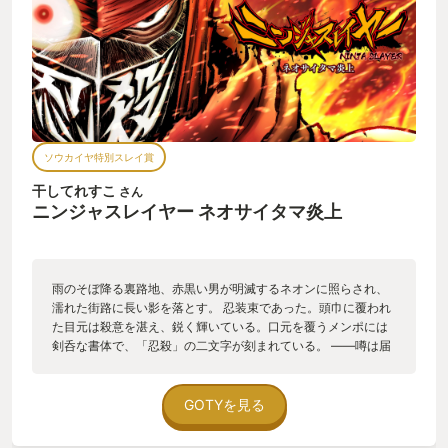
ソウカイヤ特別スレイ賞
干してれすこ
さん
ニンジャスレイヤー ネオサイタマ炎上
雨のそぼ降る裏路地、赤黒い男が明滅するネオンに照らされ、
濡れた街路に長い影を落とす。 忍装束であった。頭巾に覆われ
た目元は殺意を湛え、鋭く輝いている。口元を覆うメンポには
剣呑な書体で、「忍殺」の二文字が刻まれている。 ――噂は届
いていた。ニンジャを殺すニンジャ。無所属のノラ＝ニンジャ
であるテレスコは、総身の毛が逆立つのを感じた。 逃げる。不
可能だ。戦う。ありえない。ブザマに命を乞う。どれほどの効
GOTYを見る
果があるものか。 影が動く。緩慢に、しかし無駄の無い動作
で、しなやかに両の掌が合わさる。 「ドーモ…」 終わりだ。今