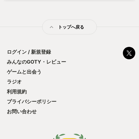
やこのネオサイタマでは、こそこそと小銭を稼ぎながら暮らす
ことすら許されない。 もしも生き延びられれば、すぐに田舎に
引き籠もり、ゲームでもしていよう――テレスコは深く息を呑
み、目を瞑った。思わず合わせた手が、アイサツの為か祈りの
トップへ戻る
為かは、もはや分からない。震えている事だけが確かだ。 「…
ニンジャスレイヤーです」 （「ゴーティ・オブ・ユアーズ」に
続く）
ログイン / 新規登録
みんなのGOTY・レビュー
ゲームと出会う
ラジオ
利用規約
プライバシーポリシー
お問い合わせ