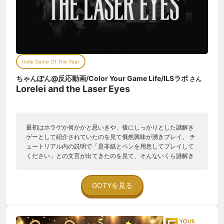
Indie Game Of The Year
ちゃんぽん@反応動画/Color Your Game Life/ILSラボ
さん
Lorelei and the Laser Eyes
最初はホラゲか何かかと思いきや、後にしっかりとした謎解き
ゲーとして紹介されていたのを見て俄然興味が湧きプレイ。 チ
ュートリアル内の説明で「是非紙とペンを用意してプレイして
ください」との文言が出てきたのを見て、そんないくら謎解き
とはいえ紙とペンを使うことあるか？と思いながら始めたもの
の…そんなことありました。 とあるホテルに招待された女性を
操作して進めていくこのゲーム。 ホテルにいるのは女性と招待
GOTYを見る
状を送ってきた男が1人。 ホテル内のショートカットを繋ぐた
めの小さいパズルと、ストーリーの根幹に関わるパズルが計
100以上存在し、特にメインのパズルはホテル内の探索で得た
資料を活用しながら解いていくことになります。 資料を集める