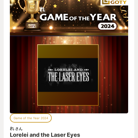
うちにその存在が明らかになってくる複数の人物と特定の年
代。 パズルを解くことでその人物たちと年代が少しずつ交わ
り、最終的に招待状を送ってきた男は誰なのか、そしてプレイ
ヤーが操作する女性は何者で、なぜこのホテルに招待されたの
か、ということがわかってきます。 ただ背景をしっかり把握し
ないと最後のストーリーが読み取れないのが少し難点かも。 最
後のパズルは本当に紙とペンがないと解けない仕様になってい
ます。 みなさんもぜひ頭の体操として、ホテルの謎に挑んでみ
てはいかがでしょうか。
Game of the Year 2024
れ
さん
Lorelei and the Laser Eyes