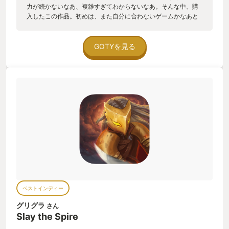
力が続かないなあ、複雑すぎてわからないなあ。そんな中、購
入したこの作品。初めは、また自分に合わないゲームかなあと
思っていたけれど、ゲームシステムが分かってきたら毎日プレ
イするのが楽しみになるほどのめりこむ事に。欲しいカードが
来た時の高揚感、ギリギリの体力でクリアした時の達成感。裏
GOTYを見る
ボス（堕落の心臓）を初めて倒したときは、思わず立ち上がり
ガッツポーズをしてしまうほど、脳汁出まくりでした。地味な
画面だけれど、とりあえず一度だけクリアするまでやってみ
て、そう薦めたくなる作品です。薦める友達いないけど。
ベストインディー
グリグラ
さん
Slay the Spire