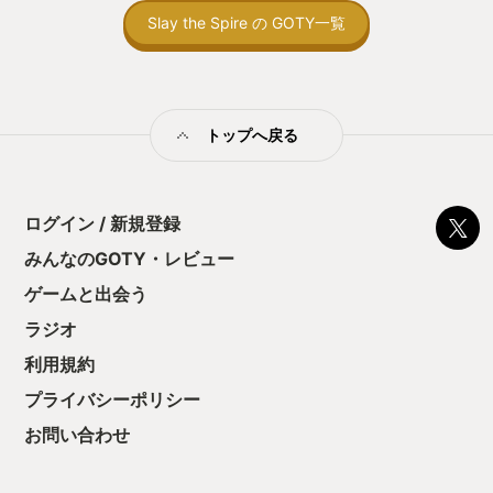
トコンベアの配置
Slay the Spire の GOTY一覧
ん！このゲーム、
向けか？というの
の印象。 しかし
止する設定を有効
の仕組みの理解が
満足できるまで予
トップへ戻る
る！これにより沼
ミットがあるのに
に勤しんでしまう
型のローグライト
ログイン / 新規登録
をクリアしたら今
う気持ちを揺るが
みんなのGOTY・レビュー
後の報酬で「これ
ゲームと出会う
ちゃうじゃぁん。
っと試すだけだか
ラジオ
て、クリアしちゃ
酬きたよ。もう寝
利用規約
・・・・・ 「ぉ
プライバシーポリシー
た、クリアまでや
も工場自動化沼に
お問い合わせ