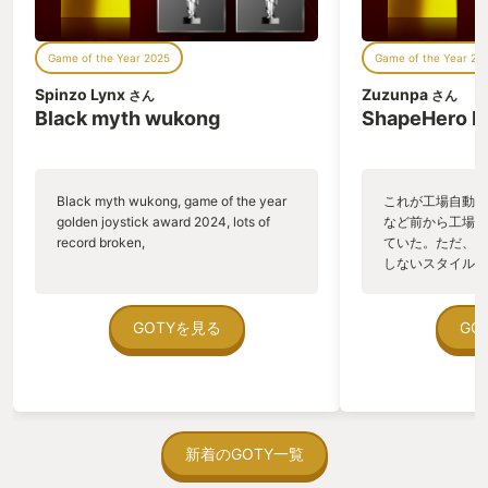
Game of the Year 2025
Game of the Year 20
Spinzo Lynx
Zuzunpa
さん
さん
Black myth wukong
ShapeHero F
Black myth wukong, game of the year
これが工場自動化
golden joystick award 2024, lots of
など前から工場自
record broken,
ていた。ただ、P
しないスタイルだし、P
のゲームいっぱい
ていた。 ただ、Sha
在を知ってから、
GOTYを見る
GO
う。気になる。ほ
ゃった。あぁ、セ
っている。あっ、
がない少しだけだ
を始めると、覚え
間制限があって、
新着のGOTY一覧
取っ付きづらいじ