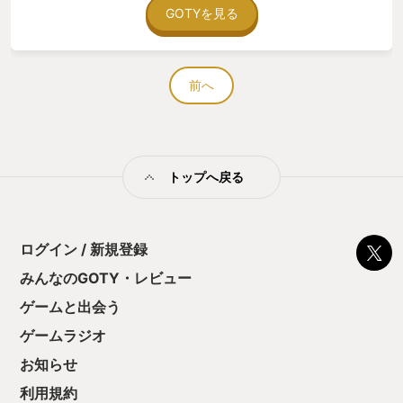
からスタート。 レベルの低いうちは基本的に一回の戦闘で攻撃
GOTYを見る
1回と補助1回だけ。 そんなにバリエーションもない。 これが１
ステージごとに新たな特徴を持ったクラスが加入。 徐々にメン
バーが増えて部隊数が増加。 それぞれ4名で1部隊、5名で1部隊
に。 レベルも上がって一回の４回攻撃できることも。 もう何が
前へ
起こってお不思議じゃない。 そんな中で意図した相乗効果を発
揮して快勝したときの楽しさがスゴイ
トップへ戻る
ログイン / 新規登録
みんなのGOTY・レビュー
ゲームと出会う
ゲームラジオ
お知らせ
利用規約