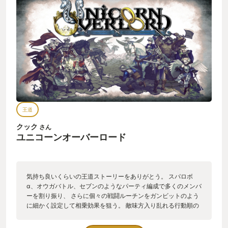
王道
クック
さん
ユニコーンオーバーロード
気持ち良いくらいの王道ストーリーをありがとう。 スパロボ
α、オウガバトル、セブンのようなパーティ編成で多くのメンバ
ーを割り振り、 さらに個々の戦闘ルーチンをガンビットのよう
に細かく設定して相乗効果を狙う。 敵味方入り乱れる行動順の
中、狙った戦術がハマった時の楽しさは他のゲームではなかな
か味わえない。 最初は３部隊、それぞれ3名、クラスも数種類