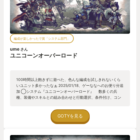
編成が楽しかったで賞「システム部門」
ume
さん
ユニコーンオーバーロード
100時間以上飽きずに遊べた、色んな編成を試しきれないくら
いユニット多かったなぁ 2025/01/18、ゲーななへのお便り分追
加 ◯システム『ユニコーンオーバーロード』 数多くの兵
種、装備やスキルとの組み合わせと行動選択、条件付け、コン
ボデッキを組んでいるような、プログラミングをしているよう
な、編成と戦闘がとても楽しいゲームシステムでした。
GOTYを見る