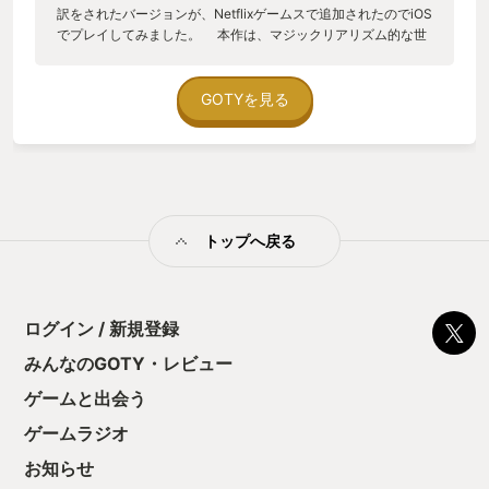
訳をされたバージョンが、Netflixゲームスで追加されたのでiOS
でプレイしてみました。 本作は、マジックリアリズム的な世
界観の、アメリカはケンタッキー州を舞台とした群像劇ADVゲ
ームだ。 ただ、描かれるのは現代アメリカが抱えている、ロ
ーンとアルコール中毒と喪われた連帯についてのとてもビター
GOTYを見る
なファンタジー作品である。 プレイヤーは最初、リサイクル
ショップを経営しているコンウェイという老人になり、最後の
家具配達をするためにケンタッキー州にあるという「0号線」と
いう道を進んでいくことになる。 この０号線は、どの地図に
も載っておらず、そもそもどのようにしていったらいいのかわ
からない。街の近隣の人に話を聞きながら、不可思議な手段を
トップへ戻る
用いて０号線を目指していくと、その先には、常に燃え続ける
樹木、巨大な鳥たちが暮らす森、古い家を丸ごと保管している
奇妙な博物館に行き当たっていく。 本作は、連作短編形式と
なっているので、登場人物や主人公を入れ替えながら、このコ
ンウェイの配達の旅に合流していくことになる。 シナリオの
ログイン / 新規登録
分岐はなさそうなのだが、とにかく、どの選択肢を選んでも、
みんなのGOTY・レビュー
膨大なテキストが出てくる。これを訳された有志の方に感謝を
評したくなる、とても素晴らしいゲームでした。未プレイの方
ゲームと出会う
はぜひ、やってみてください。 ちなみに、プレイは、この素
敵な翻訳が非公式MODで導入できるSteam版か、Netflixゲーム
ゲームラジオ
でプレイできるiOS版だけがおすすめです。 他のバージョン
お知らせ
は、翻訳が…機械翻訳…なので…。