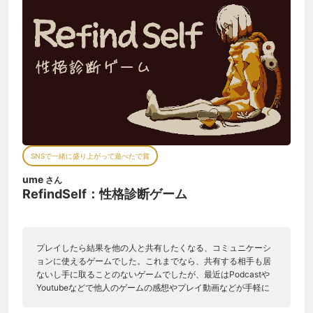
しないか。あれこれ考えるのが楽しかったです。もちろん、そ
んなこと思わないで進める人もいるでしょうからそれも含めて
性格がでるんだなと。 性格が判定される基準はかなり多く、か
なり細かいところまで見られてる。選択肢の選び方にしても、
深く考えずに適当に選ぶのと、時間かけて慎重に選ぶのとでは
そりゃ違うよね。とかとか。 結果はほかの人と比較、共有でき
るし、配信実況を行っている人も多いので 自分がプレイした後
観ると非常に楽しいです。こんなにも人によってプレイ感が違
うものなのかと改めて驚かされます。 ということで非常によく
できた性格診断ゲームで、最終的な結果自体はゲームなのであ
っていたりいなかったり色々だと思いますが結果が出るまでの
ゲームの過程をしっかり楽しめるいい作品だと思います。 なに
SNSで一緒に盛り上がって遊べたで賞
よりこのゲーム、冒頭で書いた通り世界観や設定がしっかりし
ていて そちらの魅力がすごく大きいのだけど、その全容は1周
ume
さん
したぐらいではわからない作りになっているので、2周目3周目
RefindSelf：性格診断ゲーム
で深く性格診断をしながら物語の真実にもぜひ触れてもらいた
いです。
プレイしたら結果を他の人と共有したくなる、コミュニケーシ
ョンに使えるゲームでした。これまでなら、共有する相手も居
ないし手に取ることのないゲームでしたが、最近はPodcastや
Youtubeなどで他人のゲームの感想やプレイ動画などが手軽に
視聴できる環境があって、今更ながら配信者へコメントを送っ