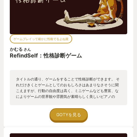
ゲームプレイって確かに性格でるよね賞
かむる
さん
RefindSelf：性格診断ゲーム
タイトルの通り、ゲームをすることで性格診断ができます。 そ
れだけきくとゲームとしてのおもしろさはあまりなさそうに聞
こえますが、行動の自由度は高く、ミニゲームなども豊富、な
によりゲームの世界観や雰囲気が素晴らしく美しいピアノの
BGMが重なり非常に引き込まれる作りになっています。 メイン
の性格診断の仕様はシンプルな探索型アドベンチャーゲームで
主人公が何か行動をするたびに%が増えていって100%になった
GOTYを見る
ら 即診断終了という流れ。正直手あたり次第調べてるとあっと
いう間に 時間切れになります。なので限られた時間の中で何を
調べるか、どこへ行くか、どこまで行くか。誰と会話するか、