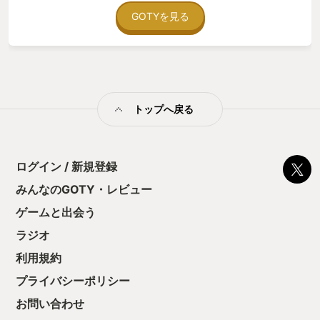
たり、配信者の感想やプレイ動画に驚いたり共感したりと、新
しい体験に踏み出すことができました。Vampire Survivorsやス
GOTYを見る
イカゲームが流行った、パズった理由の一端に触れた感じがし
ました。 この性格診断ゲームでは、プレイヤーの、配信者の性
格診断結果が見られるので、それついてあーだこーだ言ってる
のを見てると面白いですし、どんな行動をとったかも個性が見
れて面白いです。自分もプレイしているのであれば、行動の違
いや性格診断結果の比較などもでき、楽しい時間を過ごすこと
トップへ戻る
ができました。
ログイン / 新規登録
みんなのGOTY・レビュー
ゲームと出会う
ラジオ
利用規約
プライバシーポリシー
お問い合わせ