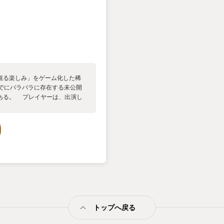
観る楽しみ」をゲーム化した稀
までにバラバラに存在する未公開
ある。 プレイヤーは、出演し
セルの、未公開作品の断片を見
作業に従事していくことにな
シーンのなかにある気になった
 シーンを再生すれば勝手に分
続けなければならない。悪いこ
映像コンプリートはしんどい。
ムを見ていくことになる。彼女
ま、若い姿のままである。なんで
なんなのか、アンチエイジング
像をしていくことになる。 ち
体は事前に想像していた部分と
トップへ戻る
調べるには、映像のなかで「異
。 昔の映画とかには、逆再生