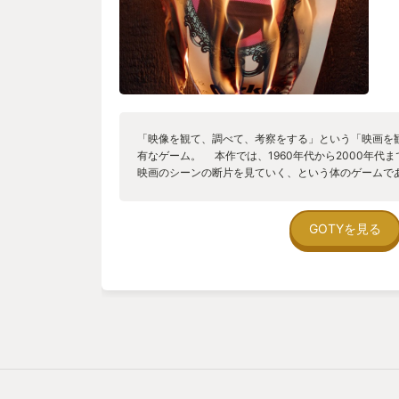
「映像を観て、調べて、考察をする」という「映画を
有なゲーム。 本作では、1960年代から2000年代
映画のシーンの断片を見ていく、という体のゲームで
ている作品がすべて未公開の幻の女優マリッサ・マー
ながら、その映像をつなぎ合わせて編集する、という
る。 プレイヤーができるのは、シーンを再生する、
GOTYを見る
箇所をクリックする、シーンを逆再生する、だけだ。
類され、新たなシーンを出すには、根気よく映像を観
とに、クリックをして出てくるものはランダムで、
本作では、1960年代から出ているマリッサのフィル
は、見てわかるとおり、2000年代まで美貌がそのま
そんなに年をとらないのか、使っている基礎化粧品は
はやっぱり処女の生き血なのか、は映像を見ながら想
なみに、シナリオは、思った以上に素直で、彼女の正
は大きく変わらない。 けれど、彼女が何者なのかを
音」がするのを見極めて逆再生をしなければならない