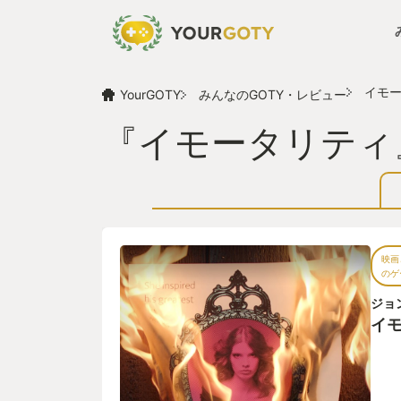
イモ
YourGOTY
みんなのGOTY・レビュー
『イモータリティ
映画
のゲ
ジョ
イ