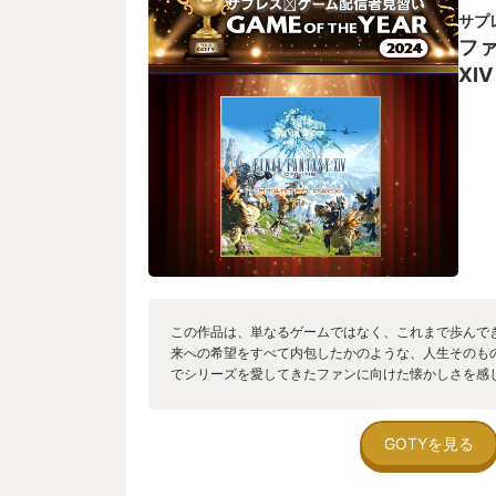
帰ってきたいと思える場所だ。 だから今日も、私はこ
サプ
日々を胸に抱きながら 冒険はどこまでだって続いてい
フ
XIV
この作品は、単なるゲームではなく、これまで歩んで
来への希望をすべて内包したかのような、人生そのも
でシリーズを愛してきたファンに向けた懐かしさを感
いるだけでなく、次の10年を見据えた大掛かりなグラ
で積み重ねてきた物語が新しい世界で新たに花開く瞬
きるのが感動的でした。 「これまでの集大成」と「
GOTYを見る
したこの作品は、すべてのゲーマーに体験してほしい