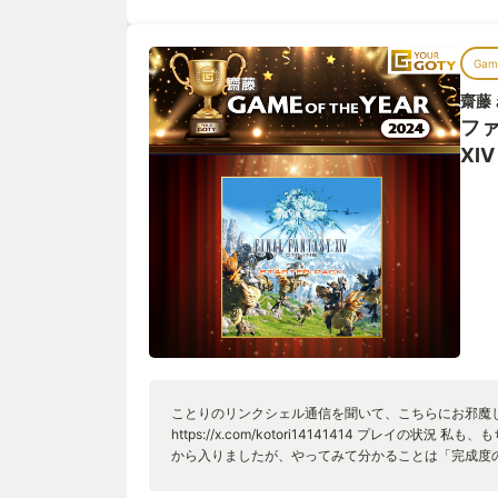
Game
齋藤
フ
XIV
ことりのリンクシェル通信を聞いて、こちらにお邪魔
https://x.com/kotori14141414 プレイの状
から入りましたが、やってみて分かることは「完成度
ョブがあるのですが、どのジョブでも特長を出しつつ
な差別がないのです。というか、パッチで毎回状況を