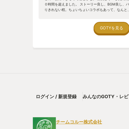
出来てます。 「お勉強ゲーム」 FF14 の特長として
０時間を超えました。 ストーリー良し、BGM良し、
ム」というのがあります。広いワールドに沢山の場所と
りきれない程。ちょいちょいコラボもあって、なんと
物／魚まで、様々なアイテムが存在します。しかも、
フト3本分の冒険が無料で、無料で！遊べちゃうんです
とか、取れない鉱石／植物もあります。 これらをス
の方達が本当にユーザーの事を思ってゲーム作りをし
「お勉強」となります。攻略サイトをググって探し、
感じられるのが凄い。 オンラインゲームに苦手感を
GOTYを見る
が基本となります。ゲーム内にほぼヒントが無かった
た、凄いゲームです！
ル」というより「必須の勉強」となってます。 アクショ
も必要ですが、それはやっていれば慣れますし、難易
勉強」が好きかどうか？の方ですね。下調べが嫌いな
も。 まとめ FF14 のパッケージそのものは数千円です
ありますので、それで買うのが良いでしょう。トライ
料金がいりますが、1,500円ぐらいです（私は「月謝
えれば、かなりお手頃ではないでしょうか。 まあ、
が先ですね。そこそこの PC をお持ちの方なら、インス
トライアルが可能なようです。もちろん、PC の場合
で、ビデオカードと呼ばれる追加部品はいるかも知れま
て、悪くないと思いますし、実際プレイヤーの年齢も
ほうが多いのかも。30代が4.5割、40代が2割、20
ログイン / 新規登録
みんなのGOTY・レ
情報もあります。皆さん、初心者にはとても優しくし
下のブログから、編集投稿しましたー
https://note.com/makoto0119/n/n9079a907b700
チームコルー株式会社