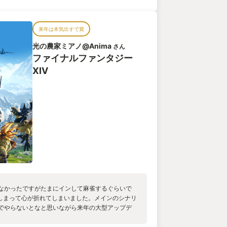
やりながら、ソロでハウジング🏠したりして遊ん
現在でも世界中でプレイヤー数が増加し続けてい
ードゲーム、ディープダンジョン、ギャザクラ、麻
す。 その輝かしい結果と赤裸々な内部事情の公開
？もっとでも？同じコンテンツで遊べます！ キャラ
私に、上手くいくプロジェクトもあるんだ！プロ
来年は本気出すで賞
SSとってSNSに上げるだけの人も山のようにい
できることがあるんだ！と希望を持たせるのは十
は、「ことりのリンクシェル通信」というFF14専
光の農家ミアノ@Anima
ゲームでもリアルでも私は冒険を続けています。続
さん
⸒🐦⸒⸒🐦⸒⸒ これが言いたかっただけw では、では、
はネトゲであるとか、MMOであるとか、FAINAL
ファイナルファンタジー
♡
介の冒険者が(ヒカセン自身も)見知らぬ場所を冒険し
XIV
のゲームでもっとも好きなセリフを紹介します。
」 今年Version7となる拡張パッケージがリリー
デートもされています。 そして東京ドームや世界各
ックライブ、スマホ版の開発など開発運営も冒険
るヒカセンも同様にまだ見ぬ場所や見知らぬ世界を
ゲームだと思います。 それが今回の拡張パッケー
持てました。 だからこそ、胸を張って今年一番お
す。
なかったですがたまにインして麻雀するぐらいで
しまって心が折れてしまいました。メインのシナリ
でやらないとなと思いながら来年の大型アップデ
なってしまっています。 まだ、見ていないゴルベ
ないので楽しみにして入るので正月休みにでも一