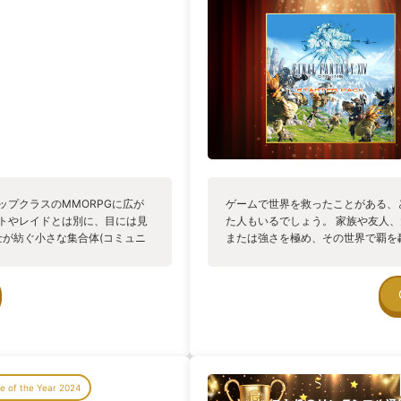
ップクラスのMMORPGに広が
ゲームで世界を救ったことがある、
エストやレイドとは別に、目には見
た人もいるでしょう。 家族や友人
士が紡ぐ小さな集合体(コミュニ
または強さを極め、その世界で覇を
――別れが訪れる。 『別れは、い
景色やレアなアイテムに心躍らせた
、今日にはもうログインしない。
自分の人生を救ったゲーム、というの
こともある。 その喪失感は、現
FANTASY XIVには少なくとも人
生きている世界だからこそ、胸に
魅力があるのです。 まずは、ファ
。 ここには、確かに痛みも影も
れはまさにFAINAL FANTASY
。』 別れがあるからこそ、出会
がFFであることが魅力であると言
人が愛おしい。 そして何より、
えますが、これにはFF14だからこ
ごした時間は、ただのゲームの記
ます。 それは最初にリリースされたF
 of the Year 2024
だけ温かくなる。ここは何時でも
ルとしては、FFらしさがカケラもな