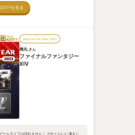
来年の大型アップデートでは新しいジョブも２つ実
GOTYを見る
それに合わせて、グラフィックのアップデートが
ています。１０年前のエンジンからの変化なので
来年こそは本気出します！
Game of the Year 2023
梅丸
さん
ファイナルファンタジー
XIV
ゲームライフは語れません！ それくらいに凄まじ