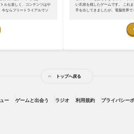
、良く言う言葉に「お勉強ゲー
バトルも楽しく、コンテンツはや
い爪痕を残したゲームです。 これま
敵とNPCや、果ては鉱石／植
、今ならフリートライアルでソ
手を出してきましたが、電脳世界で
時刻や天気によってつれない魚
！ PでDの吉田さん初め、運営
を追いかけるだけになり、「顔も知
ムーズに進めるのに必要なのは、
ているのが、プレイをしていて
という思い描いていたMMOを実現
先人にあれこれ教えてもらうの
感じていた自分がここまでハマれ
FF14も例外ではありませんでした
りしますので、これらは「ズ
なFF14と自分のFF14があまり
ン RPG なので、ある程度技量
零式、ハウジング、フリーカンパニ
度も選べます。大事なのは「お
自分にMMOは向いてないんだろう
人には、ちょっと辛いゲームか
印してコンシューマーのゲームに興
が、夏休みや GW 前にセールが
わらずオンラインゲームええなぁと
アルを卒業すると、毎月の定額
れは通勤のお供に聴いていたポッド
」と呼んでいます）。習い事と考
FF14の話をされていたという、ゲ
まずはトライアルを始めてみるの
らにFF14コンプリートパック半額
トップへ戻る
トールするだけ。PS4,5 でも
懲りも無く三度目の光の戦士になり
ゲームが快適に出来る性能は必要
は自分がかつて思い描いていたもの
せんが… 「大人の趣味」とし
同じタイミングでリアルの友達が一緒
割と高め。社会人プレーヤーの
により同じストーリーを辿っても過去
代が3割弱、男女比ほぼ半々という
ビュー
ゲームと出会う
ラジオ
利用規約
プライバシー
す。 特定の場所で待ち合わせをし
てくれますんで、ご安心を。 以
ながらスクショを撮ったり、一緒に
これ、MMOってこうだよねという
これだけでは終わりません。 無事
外の繋がりを求めてフレンドを作る
で一緒になった人に送ったフレンド