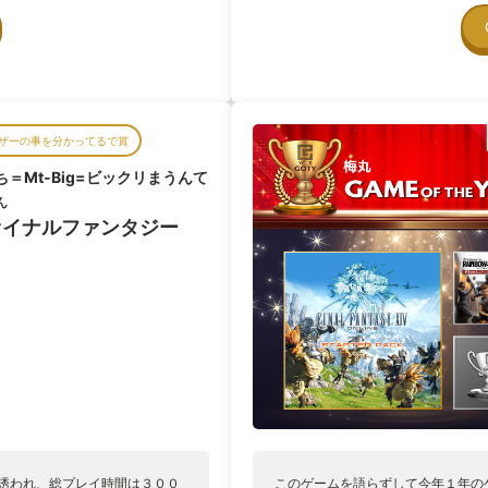
遠にお世話を続ける場」なので
気に進めてしまおうと思います。 
そういう修正をかけるかを納得
装になるので楽しみにしています。
め、2023年初めに課金をし、こ
くるのでどこまで変わるのか期待し
）。本稿作成段階でプレイ時間は
小出しに発表になる情報を眺めつつ
先輩方は、プレイ時間 600日
ていないので、一日平均4Hです
ザーの事を分かってるで賞
、「自分と、開発チームと、他の
これはもうまさに社会の縮図。海
ち＝Mt-Big=ビックリまうんて
ない子供はいるし、大人でも困
ん
できない？ことの一つに、ロール
ァイナルファンタジー
仕事があります。タンク
になっています。タンクが敵の
そうになったらヒーラーが回復
ラー＞タンクの順で人気があ
結構実社会でもある話。あれこれ
、バリバリ開発を進めるメンバ
倒見の良いサポーター＝ヒーラ
すが、アタッカーやヒーラーに切
＝チームを見ることもできま
す。要は自由な時間に活動でき
の開発チームは、個人事業者的な
も対応しており、ほぼ一人で進
もいますよね。この辺も、良く
に誘われ、総プレイ時間は３００
このゲームを語らずして今年１年の