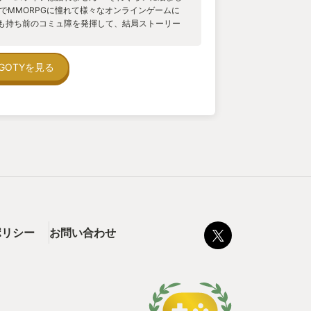
でMMORPGに憧れて様々なオンラインゲームに
も持ち前のコミュ障を発揮して、結局ストーリー
らない画面の向こうのプレイヤーとランデブー」
することができませんでした。 そして、この体験は
。 過去に二度遊んでみたものの、みんなの楽しそう
GOTYを見る
にもかけ離れ過ぎていて遊ぶのやめてしまいました。
ー…何それ美味しいの？状態。 きっとコミュ障の
な…そう思ってオンラインゲームに対する憧れを封
じていました。 それから数年の月日が経ち、相変
思っていた自分に思わぬきっかけが訪れます。 そ
キャスト番組でパーソナリティの方が楽しそうに
ーム系ポッドキャストのあるあるが発端でした。 さ
セールも追い風になりました。 こうして、自分は性
ました。 しかし、結論から言うと今回のMMO体験
、いや、それ以上のものになったのです！ まず、
にFF14を始めてくれました。 それも３人！ これ
２回のFF14とは全く異なる体験になったので
ポリシー
お問い合わせ
てダンジョンに行ったり、何をするでもなく通話し
ストーリーを進めてムービーに興奮したり。 これ
思い描いていた通りの体験ができました。 しかし、
MMOデビューを果たし、勢いに乗った自分は友達以
ことを決めました。 その中でたまたまダンジョン
申請をきっかけに、その人と仲良くなって、スト