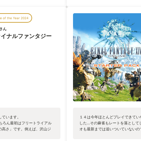
間と高難易度バトルコンテンツ⚔️を
界の記録を更新していること、いま
でます それ以外にも、宝探し、カ
ること、いくらでも例を挙げられま
雀も？！ ソロでも遊べるし、48人
は仕事において失意のどん底にいた
 of the Year 2024
クリは楽しいし、お気に入りの装備で
ジェクトを成功させるために僕にも
ますw それに、ゲームを楽しんだ後
さん
分すぎる出来事でした。 そこから
門のpodcastでも楽しめますよー🐦⸒
けられています。 そう、このゲーム
ァイナルファンタジー
エオルゼアで待ってます ╰(*´︶`*)
FANTASYであるとか以前に、一
続けるゲームなのです。 最後にこ
「冒険は どこまでだって続いていくー
スされました。すでに7.1のアップ
地でのファンフェス、横アリでのロ
を続けています。 プレイヤーであ
見たくて、冒険を続けていくそんな
ジ、黄金のレガシーで更なる確信を
もしろいゲームだったと言えるので
しています。
１４は今年ほとんどプレイできてい
況 私も、もちろん最初はフリートライアル
した…その麻雀もレートを落として
の高さ」です。例えば、沢山ジ
オも最新までは追いついていないの
「このジョブは弱すぎる」の様
ートまでにはでいいかなと腰が重く
見ながら微妙に調整がかかるの
ーザやゼロムスも情報を一切見てい