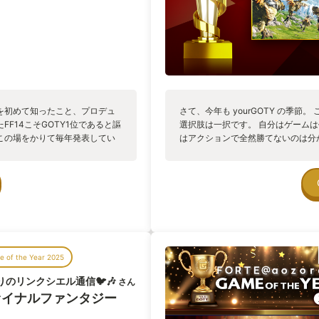
を初めて知ったこと、プロデュ
さて、今年も yourGOTY の季節
F14こそGOTY1位であると謳
選択肢は一択です。 自分はゲーム
この場をかりて毎年発表してい
はアクションで全然勝てないのは分
の現実以上にリアルな自分でいら
１対１でガチに勝負できる小説等の
全ての人に感謝の言葉を叫ばせて
映像なら、映画とか。 そんな非ゲー
そして、今年も FF14 を超える 
う状態です。 とにかく10年分のコ
者側の考えを聞き）つつ、他のヒカ
堅から復帰者から若葉まで、いろん
「楽しむ！」つもりで集まっている
に回している場が、このゲームの一
 of the Year 2025
が、実はとても難しいバランスで成
やく垣間見える様になり、そこも楽し
りのリンクシエル通信🐦🎶
さん
ので、恐らく来年もここには FF14 
ァイナルファンタジー
が出て来るとは思えず... ではまた