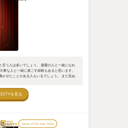
と言う人は多いでしょう。 最愛の人と一緒になれ
、大事な人と一緒に過ごす経験もあると思います。
轟かせたことがある人もいるでしょう。 まだ見ぬ
ことがある人もいるではないでしょうか。 では、
はないのではないでしょうか。 このFAINAL
を1人救う、幻想(ファンタジー)と現実(リアル)両方の
GOTYを見る
ンタジーの魅力について紹介したいと思います。 そ
であること、それがファンタジーとしての魅力です。 FF
うのは、当たり前のことしか述べていないように見
そ「FFらしさ」であることに意味があると思ってい
F14(根性版)はお世辞にもFFナンバリングタイト
Game of the Year 2024
いゲームとなっていました。 チョコボは「馬鳥」