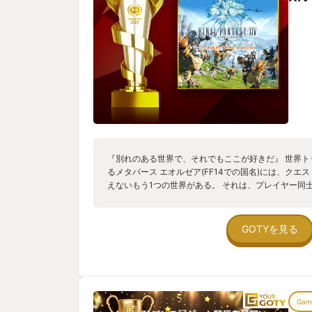
『別れのある世界で、それでもここが好きだ』 世界ト
るメタバース エオルゼア(FF14での国名)には、ク
えないもう1つの世界がある。 それは、プレイヤー同
ティ)。 出会い、笑い、支え合い、すれ違い、そして
つも突然やってくる』 昨日まで隣にいたフレンドが
理由を聞けないまま、最後の「またね」が永遠になる
GOTYを見る
実のそれと何も変わらない。 むしろ、もう1人の私が
深く刺さる。 エオルゼアは優しいだけの場所じゃない
存在している。 『それでも――私はこの世界が好きだ
いが輝く。 失ったものがあるからこそ、今そばにいる
この世界では、私が私でいられる。 エオルゼアで過
Game
録じゃない。 ログイン画面を見る度、胸の奥が少し