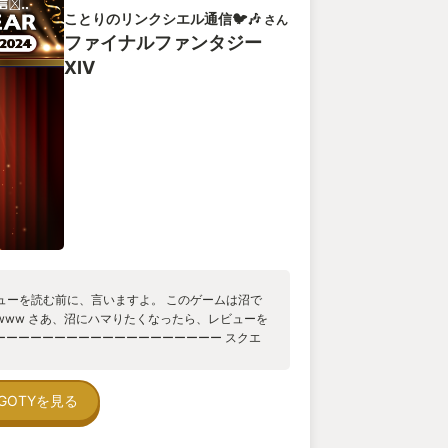
どのジョブも存在しませんでした(のちのバージョ
ことりのリンクシエル通信🐦🎶
さん
いまやクリスタルを中心に置いたストーリー、召喚獣
ファイナルファンタジー
ジー、はるか古代にあった今より優れた魔法や機械の
、(MMOにしては)美麗なグラフィックなどFFら
XIV
ンならずとも、ファンタジーってこういうもの、フ
道となっていると思います。 そこにはとっつきに
からない複雑な世界設定などはありません。 老若
知らないを問わず、ファンタジーに詳しいかどうか
観だと思います。 次に現実の魅力について紹介し
が存在するのか、また必要なのかと言う話もある
ンテンツはエンタメであり、人の手によって生み出
そして生まれてからの生き様にプレイヤー(光の戦
い魅力があります。エンタメであるゲームの開発・
るのです。 初回リリース時の根性版はFFらしさ
ての完成度も決して高いとは言えませんでした。
ても過言ではないかもしれません。それくらい完
ビューを読む前に、言いますよ。 このゲームは沼で
り、プロジェクトとしては失敗している状態でし
www さあ、沼にハマりたくなったら、レビューを
失敗プロジェクト続きで残業に次ぐ残業、休出続き
 ーーーーーーーーーーーーーーーーーーー スクエ
続いていました。そのため、プロジェクトが成功す
を落として新生させてから、10年が経ち、現在は、
です。 そんな状態で発表された前代未聞のFF14
ス中です(*^^*) このゲームの良さは、そこが自
ェクトを失敗したままで終わらせない、FFという
れてる人も、やはり戻ってきてくれるのは、実家
GOTYを見る
期待にもう一度応えるための英断。 その結果はす
います🏡 ストーリーの壮大さは群を抜いてます
ズとなり、freee to play(基本無料)が当たり
タイプでもハマりますー 私は、コミュニティの仲
ムであること、ギネスワールドレコードを始め世