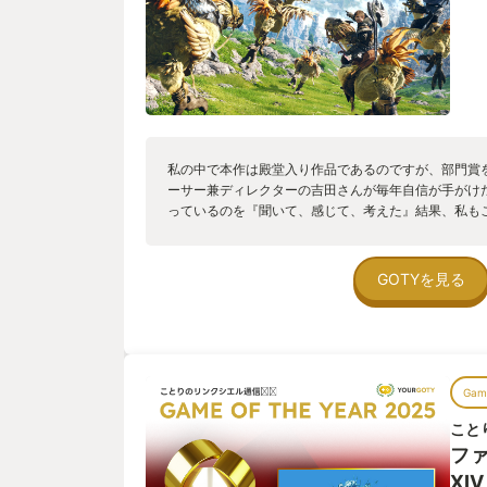
私の中で本作は殿堂入り作品であるのですが、部門賞
ーサー兼ディレクターの吉田さんが毎年自信が手がけたF
っているのを『聞いて、感じて、考えた』結果、私も
くことにしました。 これからもこのゲームこそが私
れる『いつか帰るべき場所』であるとFF14に関わる
いただきます。
GOTYを見る
Game
こと
フ
XIV