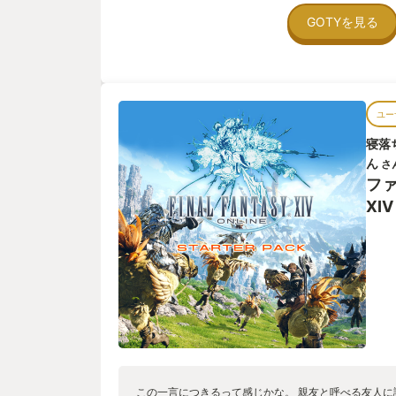
です。そう、「小さな世界の完成度」ではなく、「永
GOTYを見る
すね。開発側も定期的にパッチの説明をし、どうして
させてくれます。 私は2022年の夏にトライアルを始
の夏でプレイ歴三年になります（一日平均1Hぐらい
1000 時間を超えていますが、まだまだ駆け出しです。
を超えている人もいます… まだ10年しかサービスし
ユー
ね… 社会の縮図 「自分と完成品のゲーム」ではなく
プレーヤー」となるのが、MMORPG の特長です。
寝落
外プレーヤーとはチャットも難しいし、遊び方を知ら
ん
さ
ったちゃんはいる。 それに、運営側もなかなか調整
フ
比率があります。パーティを組んで戦う際は、３つの
（盾）、アタッカー（剣）、ヒーラー（薬）がセット
XIV
攻撃を受けているうちに、アタッカーが攻撃し、死に
してくれるという仕組みですね。アタッカー＞＞ヒー
り、いつもタンクが足りない感じです。 これって、
調整し、行きたいところを決めるリーダー＝タンクと
＝アタッカー、勤怠とかスケジュールの調整をする面
ーって感じ。 私は主にタンクでFF14の旅をしていま
り替えてプレイすることもあり、違う角度でパーティ
す。これが意外と楽しく、実世界での参考にもなりま
る、副業を得たような感じです。 もちろん、FF14 
「ゲームでまで人と関わりたくない」というニーズに
めることもできます。実社会でも、そういう仕事の人
この一言につきるって感じかな。 親友と呼べる友人