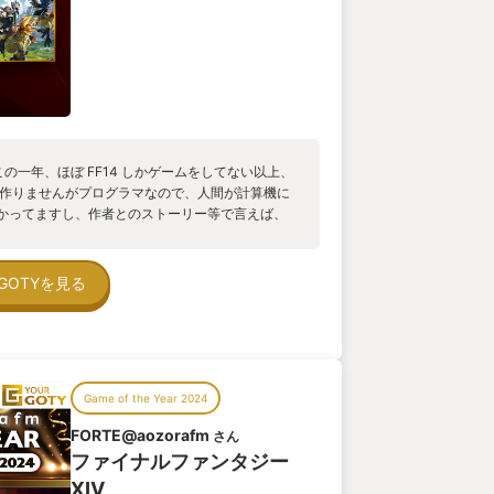
。 この一年、ほぼ FF14 しかゲームをしてない以上、
は作りませんがプログラマなので、人間が計算機に
かってますし、作者とのストーリー等で言えば、
方が手応えがあります。音声ならラジオドラマ、
マーの私でも、楽しいのは MMO なんですよね。
MMO には遭遇せず、そのまま月謝を払っているとい
GOTYを見る
ンテンツがあり、そこでストーリーを楽しみ（開発
センと過ごせる場所。ヒカセンも、大先輩から中
な人たちに会えるし、全員がこのエオルゼアで
。このモチベーションの高さを元に、運営が上手
番の核と思ってます。 これ、簡単そうに見えます
Game of the Year 2024
しえており、運営の長年の知恵と工夫が最近よう
めます。 まだまだジョブのカンストが2/3程度な
FORTE@aozorafm
さん
のレビューを書きます。FF14 を急に超える MMO
ファイナルファンタジー
来年！
XIV