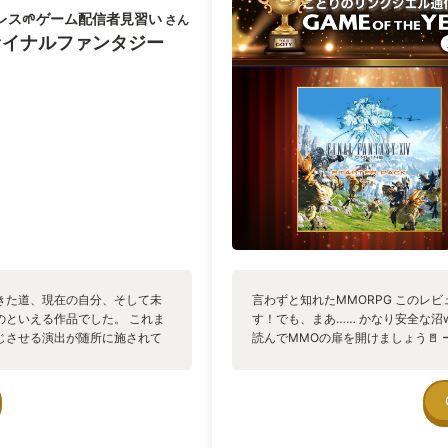
こにいる。 そして過ぎ去った
であり、最初時はナイトや竜騎士な
レス🌱ゲーム配信者見習い
さん
く
ンアップで実装) そんなFF14が
ァイナルファンタジー
(蛮神)、剣と魔法の中世ファンタ
超文明、飛空挺、ジョブ・アビリティ
しさ全開となっています。 FFファ
ァンタジーといえばこう、という王
くい造語のオンパレードや、よく分
男女を問わず、FFを知っている・
も問わず、入りやすい魅力的な世界
ます。ゲームにとって現実的な魅力
かもしれません。 ゲームというコ
されます。この生み出された過程、
士=ヒカセン)を惹きつけてやまな
運営・コミュニティがエンタメでもあ
がないと言いましたが、ゲームとし
むしろ失敗だった、と言ってしまっ
きた道、現在の自分、そして未
言わずと知れたMMORPG このレ
成度が低い状態だったのです。つま
のといえる作品でした。 これま
す！でも、まあ…… かなり安全な沼
た。 まさにその頃、私も仕事では
じさせる演出が随所に施されて
読んでMMOの扉を開けましょう🚪
で1〜2ヶ月間は休みがない状態が
フィックアップデートやこれま
ニの吉田さんが旧FF14にタラガブ
ることなどあり得ないと思っていたの
間を、プレイヤーとして体感で
6作品目の黄金のレガシーが絶賛リリー
の作り直し、新生版の開発。 プロジ
これからの幕開け」が見事に融合
分の家になることです。ゲームを離
フランチャイズ、ファンタジーへの
最高の一本です！
を離れてもたまに帰省する感じと似て
でに出ています。 十年を超える長期シリー
し、ゲームの幅が広いので、どんな
前の中で月額課金のオンラインゲー