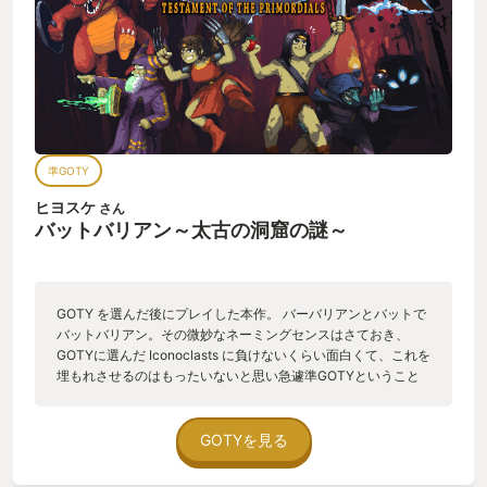
準GOTY
ヒヨスケ
さん
バットバリアン～太古の洞窟の謎～
GOTY を選んだ後にプレイした本作。 バーバリアンとバットで
バットバリアン。その微妙なネーミングセンスはさておき、
GOTYに選んだ Iconoclasts に負けないくらい面白くて、これを
埋もれさせるのはもったいないと思い急遽準GOTYということ
にしてみた。 Iconoclasts と同じくドット絵のサイドビュー2D
探索型アクション。すなわち私の大好物。 バーバリアンと不思
議な光るコウモリのコンビが謎の洞窟の奥深くに落ちるところ
GOTYを見る
からゲームは始まる。脱出をしようとする中で、この洞窟に秘
められた秘密が明らかになっていく。 コメディ色が強く親しみ