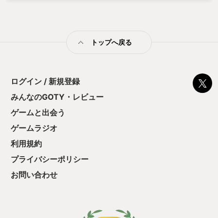
やすいんだけど、その実なかなかの高難度。パズル要素も多い
んだけど全体的に難易度は高くて、しっかりとした手応えのあ
る仕上がり。特に終盤はきついけど、それゆえにクリアした時
の達成感が気持ちいい。 人によっては投げ出したくなるような
トップへ戻る
難しさだろうけど、救済策としていろんなアシスト機能がつい
ている。攻撃力や回復力等をアップさせるとか、アイテムや経
験値がたくさん手に入るとか設定項目は多め。わたしは使わな
かったけど、多分全部使えばかなり難易度は落ちるので、アク
ション苦手な人でも頑張れるんじゃないだろうか。 バーバリア
ログイン / 新規登録
ンというだけあってアクションは脳筋って感じ。 この手のゲー
みんなのGOTY・レビュー
ムではお馴染みの2段ジャンプとか、ローリング等による回避と
か、壁キックとか、そんなものはない。必殺技もないし、しゃ
ゲームと出会う
がみすらない。移動、ジャンプ、攻撃。以上。 レベルアップ制
だけど、基本パラーメタが上がるだけでバーバリアンが特殊能
ゲームラジオ
力を得ることはない。代わりにコウモリの方が特殊能力を手に
利用規約
入れて活躍する。これが戦闘にもパズルにもしっかり絡んでて
面白い。 パズルは頭を悩ませる難しさといいうよりアクション
プライバシーポリシー
の難しさの方が大きかった。パズルというよりアスレチックと
言った方がいいかもしれない。 アイテムとエレメントの切り替
お問い合わせ
え、方向を定めてアイテムを投げる、そして移動とジャンプ、
これらを素早く行う必要があり忙しい。キーアサインが細かく
変えれるので、パズルを解くため一時的に変えるということも
あった。そこもアイデアを問われるパズルの一部って感じでわ