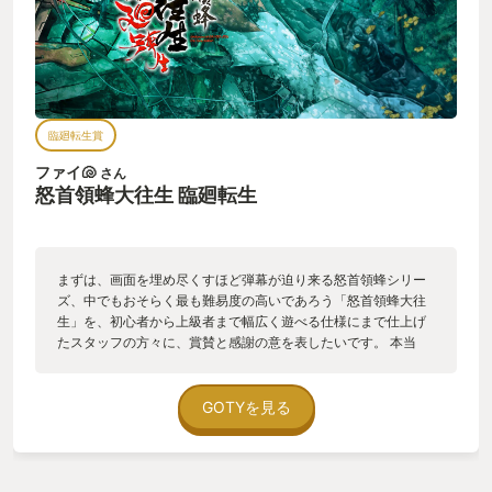
臨廻転生賞
ファイ🐚
さん
怒首領蜂大往生 臨廻転生
まずは、画面を埋め尽くすほど弾幕が迫り来る怒首領蜂シリー
ズ、中でもおそらく最も難易度の高いであろう「怒首領蜂大往
生」を、初心者から上級者まで幅広く遊べる仕様にまで仕上げ
たスタッフの方々に、賞賛と感謝の意を表したいです。 本当
に…本当にありがとうございます。 以前からM2が移植を担当し
たシューティングは被弾したら数秒前に巻き戻るシステム等、
上達するためのシステム作りが丁寧には感じてましたが、今作
GOTYを見る
は特に、初めてシューティングゲームに触れる人でも遊べるよ
うにするための意気込みを感じました。 ショット、レーザー、
ボムで3ボタン使い分ける攻撃操作を廃止して1ボタン操作のハ
イパーショットのみで攻略するSモードがその代表例と感じまし