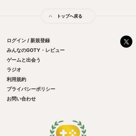
た。 また、グラフィックに関してもキャラクター選択、リザル
ト画面、エンディングイラストは新規書き起こしで、BGMも新
トップへ戻る
バージョンを再録と、元々のシステムやドット絵の美しさか
ら、アーケード稼働開始から約21年経た現在でも新作シューテ
ィングと呼んでも違和感のないほどの完成度となっていると感
じました。 井上 淳哉さんの描くエレメントドールの可憐さ、儚
さがその世界観にグッと引き込まれました。 並木学さんの手が
ログイン / 新規登録
けるBGMも序盤道中、ボス戦の状況に合わせて緩急があり、す
みんなのGOTY・レビュー
ごくテンションが上がります。 中でもステージ1道中BGM「東
亞」は銅鑼のようなエフェクトと女性コーラスを取り入れつつ
ゲームと出会う
も勇ましいメロディなので、オススメです。 縦スクロールシュ
ーティング、横スクロールシューティングともに、まだまだ移
ラジオ
植で出して欲しいタイトルがありますので、今作のクオリティ
利用規約
を体感して、さらに今後のM2の移植と、CAVE作品への期待が
高まりました。
プライバシーポリシー
お問い合わせ