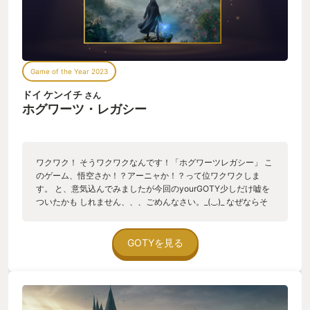
Game of the Year 2023
ドイ ケンイチ
さん
ホグワーツ・レガシー
ワクワク！ そうワクワクなんです！「ホグワーツレガシー」 こ
のゲーム、悟空さか！？アーニャか！？って位ワクワクしま
す。 と、意気込んでみましたが今回のyourGOTY少しだけ嘘を
ついたかも しれません、、、ごめんなさい。_(._.)_ なぜならそ
れは今年遊んだワクワクするゲームにティアキンがあるからで
す。 yourGOTYを考えるにあたり、真っ先に浮かんだタイトル
もティアキンでした。 ただですねー、嘘かと言われれば実はそ
GOTYを見る
うでもありません。 本当に推したい理由がちゃんとあります！
あるんです！ ホグワーツレガシーには！！ ティアキンと比較し
てちょっと後述できれば、とそういう風に 考えております。 さ
て、このゲームを遊んだ際の私の前提条件ですが、私はハリー
ポッター の大ファンというワケではありません。 賢者の石を本