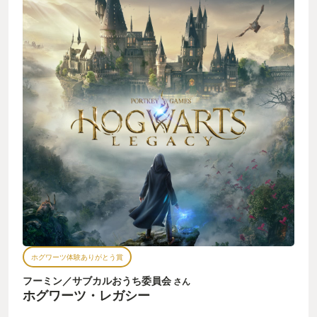
と映画で、秘密の部屋は映画のみを履修しただけの 本当に初期
のハリポタ知識しかない状態でこのゲームに臨みました。 そん
な私ではありますが、それでも、このゲームには事前から大い
に 期待していました。 きっときっと、ゲーム始めるとフクロウ
が入学案内を運んできて、 古めかしいイギリスの駅の9と3/4番
線から汽車に乗ってホグワーツに 向かうんでしょ！ で、顔のつ
いた帽子に寮を決めてもらって！！ で、で、私が知るなかで
は、あんまり出番のなかったハッフルパフ寮に 入って「♪ヘ・
ル・ガ、ハッフルパフ」てやるんだ！オレ！絶対！ くらいのほ
どよい期待感。 さすがJ・K・ローリングさんの大ベストセラー
ですよね。 たったこれだけの履修歴でもこの程度には期待が高
まりまくります！ 期待に胸を膨らませて発売日に量販店へ！
PS5にディスクを入れてさっそくスタートしてみると、、、
ん？あれ、駅はどこ？とは思ったものの、 まー見えない魔法生
物が引く、空飛ぶ馬車での出発もありかー、、 なんて思ってい
るところからの怒涛の展開！ ドラゴン出てくるは、空から落ち
るは、ワープだわ、古代魔法だわ、 そしてそして、グリンゴッ
ツで敵キャラの紹介！！ そんで場所移動してからの、フクロウ
ばっさー、汽車が映ってからの、 ティルトアップでホグワーツ
ホグワーツ体験ありがとう賞
城バーン！！ココでタイトルコｫォル！！ わーーー！なんかす
げーハリウッド映画始まったー！ ワクワクがとまらねー、やべ
フーミン／サブカルおうち委員会
さん
ぇ！ でもこのゲーム、ここまでがワクワクの全部じゃないんで
ホグワーツ・レガシー
す。 まだまだここからなのです！ ハッフルパフ寮でみんなが談