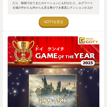
だり、映画で出てきたロケーションにも行けたり、ホグワーツ
を城の中からも外からも見る事ができ素直にテンションが上が
った。 戦闘面もとても楽しく、戦闘時の忙しさは「スターウォ
ーズ ジェダイ・フォールンオーダー」を思い出させるような感
覚があったが、こちらは豊富な魔法を使え、軽やかに杖を振っ
GOTYを見る
て攻撃できるのが楽しい。 また探索面においては「ゼルダの伝
説 ブレスオブザワイルド」を思い出させるような広大なマップ
に濃密なクエスト、謎解き、収集要素がある。 まさに良いとこ
取りみたいなゲームで、なんだかんだで 100 時間近くやり込ん
でしまった。 正直そんなプレイ時間になるほど遊ぶゲームだと
は思ってなかった。映画からのゲーム化なんてどうせ大したこ
とないのではと侮っていたが、充分にボリュームあり、満足感
ありのゲームだった。