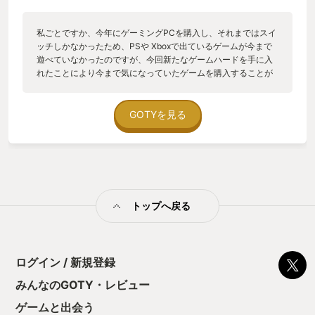
話室に行ってから起きたり、授業を受けては 新たな魔法を習得
したり、箒で空飛んだり、色んな先生を怪しんだり、 クラスメ
ートをレヴィオーソしたり、初めてのホグズミードだったり、
私ごとですか、今年にゲーミングPCを購入し、それまではスイ
鍵をアロホモラしたり、魔法生物とのふれあいだったり、友情
ッチしかなかったため、PSや Xboxで出ているゲームが今まで
を温めたり、 魔法で戦闘したり、ただただ外をかけずりまった
遊べていなかったのですが、今回新たなゲームハードを手に入
り、ルーモス唱える時に マイキャラ「ルーモス」続けざまに私
れたことにより今まで気になっていたゲームを購入することが
「光よ」って言ってみたり、と、、、 はー、どれもめっちゃ楽
できました。 その中の一つがこのホグワーツレガシーでした。
しいーー！ 一つ一つに本当にワクワクしながら楽しめます。 魔
初めてPVを見た時も、本当に映画みたいな世界だなと思い、是
法戦闘も程よく難しく、トロールの攻撃をプロテゴしてからの
非やってみたいと思っていたゲームでした。そんなゲームをい
GOTYを見る
ステュー ピファイ、グレイシアスでディフィンドォ！オラ
ざやってみて最初に思ったのが、非常に綺麗なグラフィックで
ァ！！ とか、ちょっとしたコンボ決めるだけでアドレナリンが
す。もともと私がスイッチからのこのゲームだったので、より
出て、うぉーっ てなります！ ここまでのワクワクは、私の中の
グラフィックの向上が顕著に感じたのもあるのですが、今はこ
感覚ではティアキンと、とてもよく 似ています。 ティアキンと
んなにも綺麗な映像がこんなにスムーズに動くのかと本当に驚
比較してみると… 私はティアキン300時間超えても、まだまだ
きました。 今回、私がこのゲームをやって特に面白かったの
寄り道しながら、最後クリア するまでずーーっとワクワクして
が、ストーリーもよかったのですが、何よりも散策がとても楽
いたのですが、ホグワーツレガシーは ちょっと違うかもしれま
トップへ戻る
しかったです。主人公がメインに過ごすホグワーツ城はこれで
せん。 私はなんとかワクワクを保ちつつエンディングまで走れ
もかと広くゲーム終盤まで行っていても毎回迷ったりとするぐ
たのですが、 ティアキンと比べるとホグワーツレガシーは中盤
らい広さを歩けます。また、ホグワーツ城らしく、城には様々
から後半少しだけ ワクワクが減少していたようにも感じます。
な仕掛けがあって、隠し扉や変形する階段など、まさに映画で
なんでかってーと、寄り道の作業感がホグワーツレガシーのほ
見た場所をそのまま冒険出来るのもとても楽しい要素でした。
ログイン / 新規登録
うが 高いからと考察しました。 ホグワーツレガシーあるあるで
そのおかげで、ゲーム中はよりその世界に入り込めるようにな
みんなのGOTY・レビュー
すが、目的地に向かうまでに、 洞窟みつけたり、試練をみつけ
りました。冒険を進めると、当然戦闘も起こるのですが、これ
たり、敵の拠点を見つけたりしてついつい 寄り道してしまいま
がまたとても楽しいです。雑に適当に戦っていてもカッコよ
ゲームと出会う
す。 この辺はティアキンと同様なのですが、祠ほどの独創性が
く、ゲームでお馴染みの炎や氷の魔法はもちろん、映画にも登