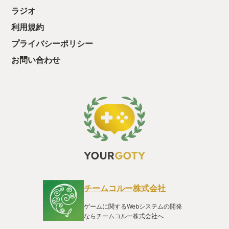
ないせいか、 マーリンの試練も宝物庫もどうしてもちょっとだ
場した、杖を弾く魔法や相手を浮かせる魔法など戦ってる最中
ラジオ
け作業感が出てしまう 気がしました。 じゃあやっぱり
はまさに気分は不死鳥の騎士団になった気分です。そのほかの
yourGOTY、ティアキンじゃねーの！？ってなりますが、 一つ
利用規約
要素として、映画でも最もインパクトのあった相手即死させる
大きく推したいポイントがあるんです。 ちょっと脱線するんで
魔法も、もちろんあり、サブクエなどでは、会話の選択肢があ
プライバシーポリシー
すが、皆さんは派生世界とか同じ世界観の 別地方や別時代のゲ
りこの中に悪い人の言い方があり、許されざる呪文などを使っ
ームって好きですか？ ４回目の干支を迎えたオールドオタクの
た意図的な悪役ムーブも演じられるのもこのゲームの面白いと
お問い合わせ
私は、とても好きです。 若かりしオタク期にD&DとAD&Dが同
ころです。 最後になりますが、ハリーポッターの映画を見た
じルーツを持つ、義理の兄弟みたい な存在だということを知っ
り、原作を読んだことある方ならより世界観にのめり込める作
た時の興奮。 第4版のMTGをやり始めた時、えっこれもD&Dル
品になっているので、是非遊んでみてもらえたら嬉しいです。
ーツなの！？って思ったし。 さらにそのMTG世界がエキスパン
ションという形でアイスエイジや ヴィジョンズとして拡張され
ていったりにいちいちワクワク。 聴けばバルダーズ・ゲートも
AD&Dから生まれたっていうじゃない！？ 他にも他にも、フォ
ーセリアとかどうですか？ 「ロードス島戦記」を読んでパーン
の冒険に熱くなった後、ロードス島の あるこの世界はフォーセ
リアっていうんだー！ それがソードワールド！？ワクワク！！
そして神獣の治める南部の大陸「クリスタニア」この広がり、
この拡張！ ワクワクしますよね♪ 私たちの楽しんでいるいわゆ
るコンピュータゲームの世界は、この世界の 拡張がマシンパワ
チームコルー株式会社
ーの向上ともに作を重ねるごとにパワーアップして 描かれま
す！ゲーム好きでよかったよね俺たち！！ ジ・エルダー・スク
ゲームに関するWebシステムの開発
ロールズを知る人がスカイリムを遊んだ時のあの気持ち。 フォ
ならチームコルー株式会社へ
ールアウト3で荒廃したワシントンDCを経験し、ベガスへ、そ