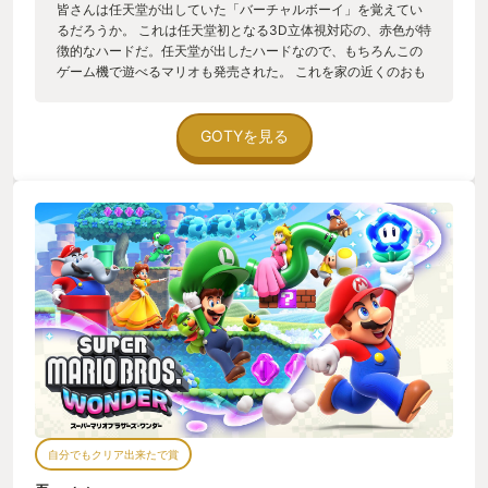
皆さんは任天堂が出していた「バーチャルボーイ」を覚えてい
るだろうか。 これは任天堂初となる3D立体視対応の、赤色が特
徴的なハードだ。任天堂が出したハードなので、もちろんこの
ゲーム機で遊べるマリオも発売された。 これを家の近くのおも
ちゃ屋さんで試遊できたときの衝撃は今でも覚えている。 なん
とマリオが画面の奥の方にあるコースを歩くのだ。 もちろん手
前にも戻って来る。 ゲームはここまで進化したのか、と幼心
GOTYを見る
に、目を赤色にやられてチカチカしながら感じていた。それが
1995年の暑さのまだ残る秋だった。 あれから約30年。 その間
に出たマリオの要素も取り入れながら、私が衝撃を感じた奥行
きのある移動もしっかり取り入れている、過去作をぎゅっと集
めて更に進化させたのが「スーパーマリオブラザーズ ワンダ
ー」だと、私は思う。 ついつい次の面に進んでしまうあのワク
ワクと、新しいアイテムにドキドキしながら楽しめる、そんな
作品。 今までと少し違ったコースBGMとともに是非。
自分でもクリア出来たで賞