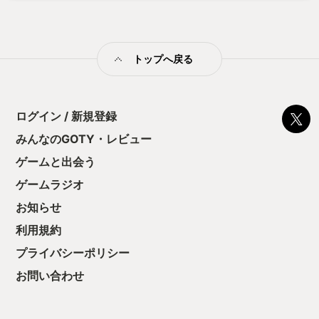
変更ではないため、ほぼ今までのマリオ的に操作できる。 新要
素のワンダーフラワーも、とにかく派手なものが多く、画面が
いつも賑やかで、可愛さに溢れ、そして美しい。 スペックが画
面の美しさに直結すると考えている人が基本的には多いとは思
トップへ戻る
うが、本当の美しさはセンスから生まれる。写実的であればい
いのであれば、写真やビデオなど、記録されたコンテンツが一
番優れているのだから。だが、ゲームでの美しさは違う。ただ
夜空に火薬が散っているだけの花火があれだけ美しく、心を動
かすのと同じように、単なる実写取り込みや、リアルであるこ
ログイン / 新規登録
とに囚われすぎたグラフィックスよりも、色鮮やかで動かして
みんなのGOTY・レビュー
いて楽しいお祭りのようなマリオワンダーのグラフィックスの
方が、心に響くのである。
ゲームと出会う
ゲームラジオ
お知らせ
利用規約
プライバシーポリシー
お問い合わせ