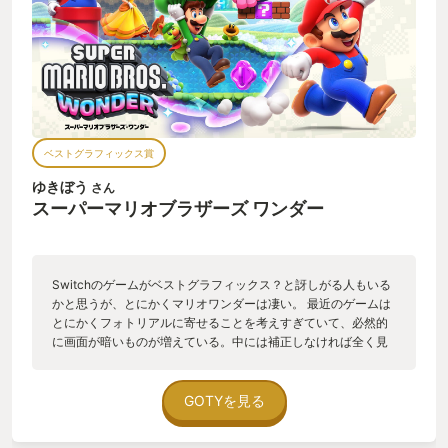
ベストグラフィックス賞
ゆきぼう
さん
スーパーマリオブラザーズ ワンダー
Switchのゲームがベストグラフィックス？と訝しがる人もいる
かと思うが、とにかくマリオワンダーは凄い。 最近のゲームは
とにかくフォトリアルに寄せることを考えすぎていて、必然的
に画面が暗いものが増えている。中には補正しなければ全く見
えないレベルで暗い作品も存在する。 そんななか、スーパーマ
リオ2D作品最新作として登場したマリオワンダーは、グラフィ
ックス面でも大幅な変更を行なった。 具体的には、今までより
GOTYを見る
よりカートゥーン的なアニメーションで、アクションのコマ数
も増えた。にも関わらず、レスポンスに影響してしまうほどの