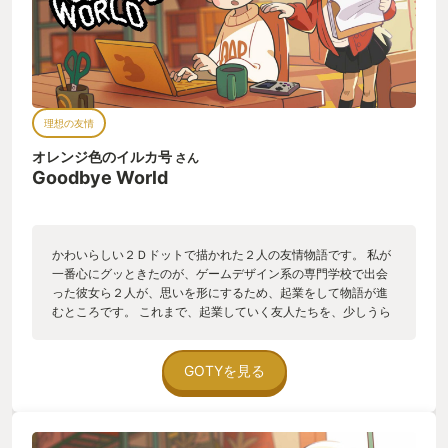
理想の友情
オレンジ色のイルカ号
さん
Goodbye World
かわいらしい２Ｄドットで描かれた２人の友情物語です。 私が
一番心にグッときたのが、ゲームデザイン系の専門学校で出会
った彼女ら２人が、思いを形にするため、起業をして物語が進
むところです。 これまで、起業していく友人たちを、少しうら
やましいと思いながらも、実行せずに会社員をしている私に
は、とても心に突き刺さりました。 彼女らは、見た目こそかわ
いらしく描かれていますが、その信念、軸というは、とても明
GOTYを見る
白で強いのだなと思いながら物語を進めていました。 ボリュー
ムはコンパクトですが、その分、多くの方が物語を最後まで遊
び終えることが可能になっていると思います。 是非、彼女らが
厳しい現実にどのように立ち向かうのか、彼女らの友情がどう