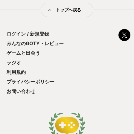
んと楽しさを感じられるのも良い。オシャレな演出も多く、ビ
トップへ戻る
ジュアルのセンスは唯一無二だと感じました。 シナリオも普通
の学生だった主人公の暁人と、霊体として暁人に憑依し力を貸
してくれるゴーストハンターのKKが、時には対立し時には協力
して共通の敵と戦う展開は、バディものとして分かりやすく惹
き込まれる内容でした。エンディング後の余韻もとても良いん
ログイン / 新規登録
です……。 残念ながらゲーム体験としては一般的なFPSの中で
みんなのGOTY・レビュー
もシンプルな方で、スキルや装備が増えても変化が乏しく単調
さは否めません。PS5ではDualSense特有のハプティックフィ
ゲームと出会う
ードバックやアダプティブトリガーといった機能は活かされて
いましたが大きく楽しさに直結するとは思いませんでした。 ボ
ラジオ
リュームも20時間もあればサブクエ込みで攻略出来てしまうた
利用規約
め、(単調さに飽きてしまうよりは良いですが)物足りなさも感じ
てしまいます。 このように決して手放しで絶賛できる作品では
プライバシーポリシー
ありませんでしたが、とにかく個人的な好みにブッ刺さった
「Ghostwire: Tokyo」。 私のGame of the Year 2022として記
お問い合わせ
憶に残しておきたいと思い、選ばせて頂きます。