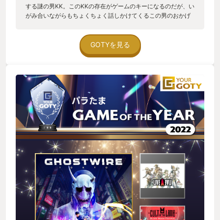
する謎の男KK。このKKの存在がゲームのキーになるのだが、い
がみ合いながらもちょくちょく話しかけてくるこの男のおかげ
で人がいない世界なのに退屈しないのは個人的に◎。チュート
リアルやゲーム内の説明は大体文章が表示されるだけのゲーム
が多いが、これもほとんどKKが口頭で説明してくれる為、テン
GOTYを見る
ポもいい。 マレビトにバックスタブを仕掛けた時にアダプ
ティブトリガーが作動するPS5ならではの体験もプレイに力が
入るポイント。空飛ぶ一反木綿を追いかけるサブクエもあった
りして、平面だけでなく縦軸も大きく使って移動するため、表
示されるマップよりも実際の探索箇所は細かく多い。 犬、
猫、妖怪が多数いるので人はいないが、ホラーっぽい雰囲気も
ありながら暗くなりすぎないので、ホラー系か苦手な人にもオ
ススメ。 本体のスペックがグラフィック、フレームレートの
快適性を底上げしていて非常に良い。 PS5ユーザーにはぜひ
プレイしていただきたいソフトです。