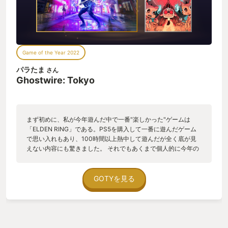
Game of the Year 2022
パラたま
さん
Ghostwire: Tokyo
まず初めに、私が今年遊んだ中で一番"楽しかった"ゲームは
「ELDEN RING」である。PS5を購入して一番に遊んだゲーム
で思い入れもあり、100時間以上熱中して遊んだが全く底が見
えない内容にも驚きました。 それでもあくまで個人的に今年の
一本を挙げるとしたら、私は「Ghostwire: Tokyo」を推した
い。たくさんの人にこの作品の魅力を知って欲しいし、プレイ
して欲しいと思う。埋もれて欲しくないし、続編も展開してい
GOTYを見る
って欲しい。 美しく再現された現代日本の街並みの中に自然と
存在する異質な存在(怪異達)が独特のコントラストを生み出し、
非常に魅力的な箱庭が作り上げられていました。 ホラー的な要
素もジャンプスケアやグロテスクな表現に頼ったものでは無
く、日本らしい静かでゾワッとする怖さが詰められていてちゃ