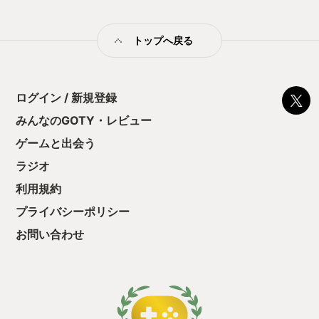
んだその時はおおいに戸惑いました。上手に受け止められなか
ったので、9年ぶりにプレイする今回はあの時よりももう少し上
手に受け止められるんじゃないか？そう思ったんです。 そのき
トップへ戻る
っかけになったのはMGSデルタ。３のリメイク作品です。 まず
このMGSデルタの出来が良かったので、久しぶりにメタルギア
ソリッドを楽しいと思ったんです。メタルギアソリッドのこと
が大好きだったことを思い出し、その中でもビッグボスという
キャラクターが大好きだったことを思い出しました。 今なら9
ログイン / 新規登録
年前にうまく咀嚼できなかったMGSVを上手に受け止めること
みんなのGOTY・レビュー
ができるかもしれない。そう思えたんです。 さらに言えば、今
年はデススト２も発売され、そちらも楽しみました。 デススト
ゲームと出会う
２の中にはスネークっぽさ溢れるキャラクターが登場し、スネ
ークっぽく見えたからこそ、ボクは曲解を重ね…メタルギアソ
ラジオ
リッドと小島監督のたった今の関係性をポジティブな状態と受
利用規約
け止めました。（事実は知りません。あくまでもデススト２を
遊んだ中でのボクの勝手な解釈によるものです） MGSデルタ、
プライバシーポリシー
デススト２…この２本のタイトルを遊んだ今だったらMGSVを
あたたかく、やさしく、ひろい心で受け止められるはずと思い
お問い合わせ
ました。 さらにこの気持ちを補強するために、当時の小島監督
がなにを考えてMGSVを作ったのかを受け止めるべく、オマー
ジュされたシーンがあると言われる「白鯨」、「1984」それぞ
れの映画を視聴しました。白鯨には復讐、1984には全体主義、
ディストピアが描かれ、どちらもMGSVのヴェノム・スネーク
やダイヤモンドドッグスが迎える運命とかなり密接に紐づく内