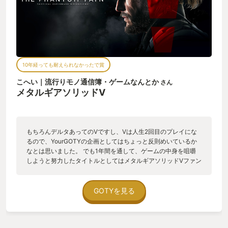
10年経っても耐えられなかったで賞
こへい｜流行りモノ通信簿・ゲームなんとか
さん
メタルギアソリッドV
もちろんデルタあってのVですし、Vは人生2回目のプレイにな
るので、YourGOTYの企画としてはちょっと反則めいているか
なとは思いました。 でも1年間を通して、ゲームの中身を咀嚼
しようと努力したタイトルとしてはメタルギアソリッドVファン
トムペインが1番だったなと思いました。なので、ボクのGOTY
部門賞に入れされていただきました。（ちなみに2番目はサイレ
ントヒルf） ※文章中ではメタルギアソリッドデルタをMGSデル
GOTYを見る
タ、メタルギアソリッドVをMGSV、デス・ストランディング２
をデススト２と表記させていただきます。 MGSVは2016年発
売、未完成のタイトルと世間を騒がせたタイトル。 はじめて遊