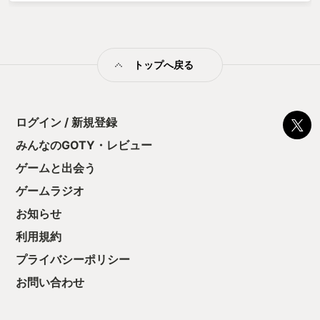
どなど、戦闘の自由度は高く、自分なりの戦い方を模索、楽し
むことができます。 九頭龍閃やスターバーストストリームだっ
てできるかもしれません。 最大の特徴はこちらの刃と敵の刃、
両方の刃がぶつかると 鍔迫り合いが発生します。 鍔迫り合いで
トップへ戻る
す、あの、ｷﾞﾘｷﾞﾘｷﾞﾘｨ…ｯっての ここで重要なのは力押しではな
く、 武器をどう切り返すか、敵との駆け引き、 剣を滑らせる
か、あるいは引くか、実際に足を動かして立ち回る事も時には
必要です 部位へのダメージは互いに一触即発、失った部位に応
じたデメリットも存在します。 腕を斬られれば腕がなくなりま
ログイン / 新規登録
す、二刀流はもちろん、両手持ちによる重い武器を扱う事も出
みんなのGOTY・レビュー
来なくなり、万が一利き手を失えば苦戦を強いられることでし
ょう。 片足を失えば踏み込みが不可能に、敵に急接近、あるい
ゲームと出会う
は距離をとることが困難になり、敵との差し合いにおいて常に
リスクの高いやりとりを強要されます。 頭が切られれば即死、
ゲームラジオ
背中の傷は武士の恥。 残機制とはいえ、残機を全て失ってしま
お知らせ
った時のプレッシャー尋常じゃあありません。 なので戦闘では
急所を狙うよりも、まずは部位を狙い状況を有利に進める事が
利用規約
有効な場合もあります というか普通に多数で攻めてくる！こっ
ち一人なのに！ズルい！ うまく戦えれば斬って捨て斬っては捨
プライバシーポリシー
ての無双も可能、 けれど調子に乗って斬られれば即死！ナムア
お問い合わせ
ミダブツ！ でもボクセルなロボットだからグロくない！安心！
カジュアルな見た目からは想像できないほど、 遊んでいる身と
しては真剣そのもの、ド緊張。 避けるのにマトリックスとかし