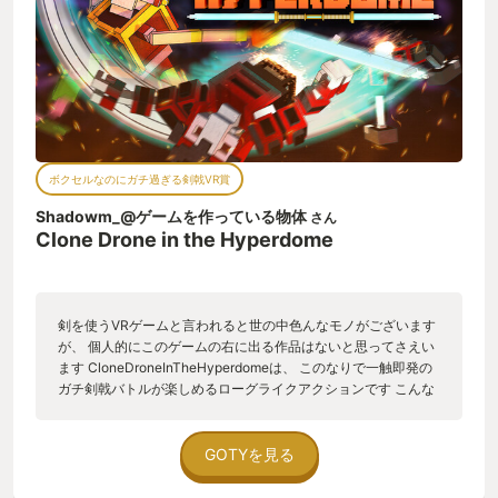
ボクセルなのにガチ過ぎる剣戟VR賞
Shadowm_@ゲームを作っている物体
さん
Clone Drone in the Hyperdome
剣を使うVRゲームと言われると世の中色んなモノがございます
が、 個人的にこのゲームの右に出る作品はないと思ってさえい
ます CloneDroneInTheHyperdomeは、 このなりで一触即発の
ガチ剣戟バトルが楽しめるローグライクアクションです こんな
カクカクなボクセルで剣戟？ガチなわけないじゃん、 そう思っ
ていた時期が私にもありました。 物理的な挙動で剣をブンブン
と振り回し、 迫りくる敵ロボット達を相手にチャンバラして戦
GOTYを見る
います。 登場する武器には剣や斧、鎌やレイピア、ハルバード
や盾など様々、 持ち方でさえも両手持ちに逆手持ち、二刀流な