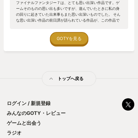
ファイナルファンタジー７は、とても思い出深い作品です。ゲ
ームそのものの思い出も多いですが、遊んでいたときに私の身
の回りに起きていた出来事もまた思い出深いものでした。 そん
な思い出深い作品の前日譚が語られている作品が、この作品で
す。 紹介映像で流れていたミッドガルを見て、気になるボタン
をすぐに押しました。 ＰＳＰで発売された作品のＨＤリマスタ
ー版なのですが、表現の豊さは、何倍もパワーアップしていま
GOTYを見る
す。 大画面で見ても美しいキャラクターたち、キャラクターを
より魅力的にするフルボイス対応、よりユーザーフレンドリー
になったバトルシステム。 とても快適に遊ぶことができまし
た。 この物語は、舞台である魔晄都市ミッドガルに本社を構え
る神羅カンパニーの社員、ザックスが先輩ソルジャーやエアリ
ス達とともに様々な困難を乗り越えていくのですが、ところど
トップへ戻る
ころに、勇者や旅人と違い、雇い主に雇用されている労働者で
あることを思い出させるシーンが挿入されているが、とても印
象的でした。 私も雇われ労働者であり、平日は出勤し、時々、
出張したりすることから、一人テレビの前で、ウンウンと頷く
ことが何回かありました。 ＢＧＭは、この作品オリジナルの
ログイン / 新規登録
他、ファイナルファンタジー７に用いられた楽曲をアレンジし
みんなのGOTY・レビュー
て使用しています。 ファイナルファンタジー７を遊んだことの
ある方でしたら、懐かしさを感じつつも新しさも感じることが
ゲームと出会う
できるかと思います。
ラジオ