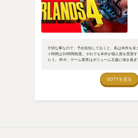
大切な事なので、予め告知しておくと、私は本作を未
イ時間は30時間程度。それでも本作が個人賞を受賞
らう。 昨今、ゲーム業界はボリューム主義に傾き過
る。以前ほどではないにしても2025年もその傾向は
間以上のプレイ時間が必須で、やり込み要素、DLCま
のも数多くある。 では、読者の皆さんに問いたい。
GOTYを見る
えていますか、と言うことを。中には100%骨の髄ま
ょう。しかし、30〜40年前は、無限とも感じられる
かと忙しい現代人になってしまった。溢れるコンテン
映画、読書にSNSなど多岐に渡る。趣味が多岐に渡れ
は削られる。 一般的な観点から見れば、大半のゲー
る。ボリューム不足を指摘されるほとんどの作品は、
速すぎるが故に起こっていると考える。例えるならば
はずなのに、食前酒と前菜しか出て来ていないにも関
い、一皿の量が足りないと大騒ぎしているようなもの
占めると、批判するのが当たり前の空気感になり、ネ