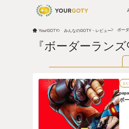
ボーダ
YourGOTY
みんなのGOTY・レビュー
『ボーダーランズ®
まだ
papa
ボー