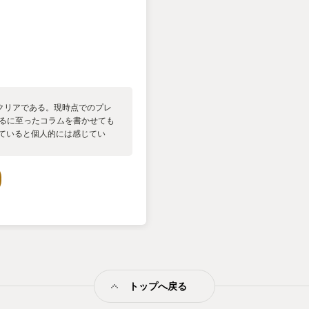
クリアである。現時点でのプレ
するに至ったコラムを書かせても
ぎていると個人的には感じてい
感じられ、超大作ともすれば50時
で含めると100時間以上掛かる
プレイした作品にどの程度向き合
で堪能してるという方もいるでし
時間を与えられていた我々も、何
ツはゲームだけでなく、音楽や
ば渡るほど、一つに割ける時間
ムのボリュームは十分なのであ
一部の受け手の消化スピードが
、コース料理と知って注文した
わらず、次の皿が出て来てな
トップへ戻る
である。批判的な意見が大勢を
ットが批判で覆われてしまう。