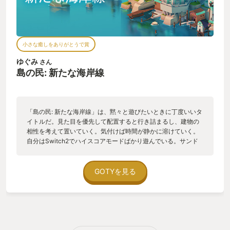
小さな癒しをありがとうで賞
ゆぐみ
さん
島の民: 新たな海岸線
「島の民: 新たな海岸線」は、黙々と遊びたいときに丁度いいタ
イトルだ。見た目を優先して配置すると行き詰まるし、建物の
相性を考えて置いていく。気付けば時間が静かに溶けていく。
自分はSwitch2でハイスコアモードばかり遊んでいる。サンド
ボックスモードだと「縛りがなさすぎてつまらない」からだ。
ハイスコアモードは各ステージに基準スコアが決まっていて、
建物の組み合わせで得点が大きく変化する。淡々と最適解を探
GOTYを見る
す感覚がパズルに近い。 島の平地が少なく、置ける位置が限ら
れることも多い。だからこそ“どこに置くか”を考える時間が自
然と長くなる。アレもコレも置きたいと思いつつ試行錯誤して
いるうちに、結果的に高得点の配置へまとまっていく。 ゲーム
オーバーになった瞬間は悔しいが、自分が作り上げた島を眺め
て「意外とイイ島が作れたな。これはこれで満足だ。」と思え