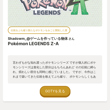
伝統をぶち破り新たなポケモンをみごと開拓した賞
Shadowm_@ゲームを作っている物体
さん
Pokémon LEGENDS Z-A
言わずもがな知れ渡ったポケモンシリーズ ですが個人的にポケ
モンシリーズは進化した部分はもちろんあれど その伝統に縛ら
れ、煩わしい部分も同時に感じていました。 ですが、今作はこ
れまで築いてきた伝統を敢えてぶち破り、 ポケモンらしくもあ
りながらこれまでとは全く異なるゲーム性を開拓する事に成功
した作品です。 ポケモンレジェンズZ-Aは、ミアレシティとい
う街を舞台にポケモンと共に街のてっぺんを目指すゲームで 今
GOTYを見る
作はこれまでのターン制を廃止し、 リアルタイムに展開され、
ポケモン同士の位置関係も重要となる 全く新たなアクティブコ
マンドバトルへと生まれ変わりました ポケモンの持つ技も、今
作のゲーム性にあわせて丸ごと再解釈され、 ほのおのキバなど