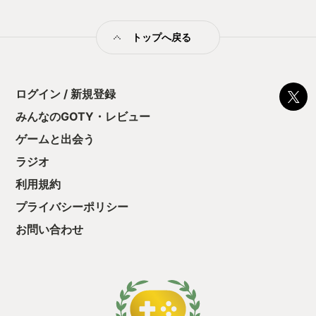
の近接技は近づいて、 バブルこうせんなどの遠距離技はトレー
ナーの手前から ポケモンが移動を行った後に実行されます。 各
トップへ戻る
技はクールダウン制で発動自体は何度でも可能に 技を指示して
いない間でさえも移動が可能と、 そのバトルシステムは大きく
変化しています そうです「避けろ！ピカチュウ！」ができま
す。 ポケモンの持つとくせいも廃止されシンプルになった…か
と思いきや ポケモン自体の体の大きさが攻撃判定、受け判定に
ログイン / 新規登録
大きく反映され、 平べったいマッギョが環境で活躍するという
みんなのGOTY・レビュー
異例の事態にまで わざのタイプこそあるものの、これまでの常
識が大きく変わる作品として生まれ変わっています。 ポケモン
ゲームと出会う
バトルは目と目が合ったらバトル…ではなく 目が合わなくても
おっ始められる不意打ち上等バトルロワイヤル 夜のミアレシテ
ラジオ
ィはまさしく無法地帯、 レジェンズらしい荒っぽさは今作でも
利用規約
健在 と聞くと完全に別物、ポケモンのような何かのような印象
をうけますが、 これまで描かれなかったポケモンの新たな一面
プライバシーポリシー
を描くことにも成功しています 舞台となるミアレシティには野
生のポケモンが生息するワイルドゾーンが存在し、各地に点在
お問い合わせ
しています 臆病なポケモンはコチラが気づくよりも先に逃げら
れたり、 逆に凶暴なポケモンはトレーナーを狙ってきたり、 群
れをなすポケモンは群で襲いかかり、 でも懐っこい子はこちら
を見ると挨拶してくれたりなど、 人とポケモンが共存したら発
生するであろう良い点悪い点も描かれており、 文字通り観光が
非常に面白い作りで、オープンワールドな作りに非常にマッチ