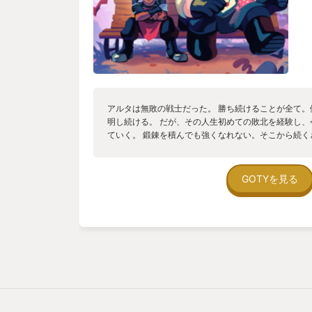
アルタは無敗の戦士だった。 勝ち続けることが全て
明し続ける。 だが、その人生初めての敗北を経験し
ていく。 鍛錬を積んでも強くなれない。そこから続
ても勝てない。 アルタは自分でも気づかない内に心
て握れなくなっていた。 そんなアルタ迷い辿り着い
ス。このティーハウスは、“限界に近い人たち”が迷い
GOTYを見る
大柄でマイペースで、やたらとゆるい男・ボロ。 ア
ぶ彼にふんわりと誘導され、流れのままにアルタは店
はシンプル。でも面倒くさい。 水を汲み、沸かし、茶
率化ゼロ。近道はない。急かされることもゼロ。 注
だけ。罰もない。 アルタの他にも、迷いたどり着い
自分では気づいていないだけで、心がもう限界寸前の
れ、お茶を飲み干した客は、心の窓がふっと開いたみ
ぽつり、ぽつりと零し始める。 気づけば自分の本心
ていく。 アルタは、そのすべてを見守る。 Wanderst
直す物語だ。 焦らなくていい、急がなくていい、強く