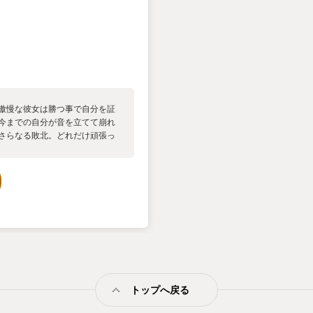
。傲慢な彼女は勝つ事で自分を証
、今までの自分が音を立てて崩れ
くさらなる敗北。どれだけ頑張っ
は磨耗し、燃え尽き、剣すら重く
たのが、森の奥にあるティーハウ
込む場所だ。 そこを営むのは、
ルタの事を終始「お嬢さん」と呼
を手伝うことになる。 やること
葉を測り、抽出して、注ぐ。 効
文と違っていたら作り直す。それ
た客たちがふらっと訪れる。皆、
客達。ただ一杯のお茶に救わ
たいに最初は隠していた本音を
に辿り着き、そしてまた森へ帰っ
トップへ戻る
op は“お茶”を通じて心を見つめ
なくていい。 ただ、自分のまま