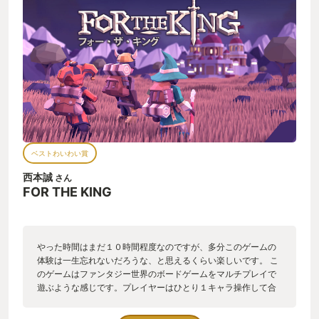
失敗、すまん！」 C「マジかーまたかーおまえ本当に運がない
ね・・」 またある時、 A「これどっち先に行く？左からが近い
かね？」 B「いや、このワープ使えば飛ばせるから右でいいっ
しょ」 C「おお！ナイスアイデア！それで行こう」 またまたあ
る時、 A「あと一発もらったら、俺死ぬから薬使ってくれ！」
B「オッケー、回復！」 C「ってこっちにクリティカルかよ！死
んだ！蘇生して、お願い！」 こんな感じの会話を繰り返して冒
険は進みます。 MMOやMOなどでも似たような会話があります
が、こちらは一人ずつ順番にサイコロ振ってすすむゲームなの
でよりじっくり楽しめます。 私と友人たちはいい年のおじさん
のでなかなか時間が合わず進みは遅いですが、ゆっくり酒飲み
ベストわいわい賞
ながら楽しむにはとても良いゲームなので、来年もこのゲーム
を遊び続けているんだろうなぁと思っています
西本誠
さん
FOR THE KING
やった時間はまだ１０時間程度なのですが、多分このゲームの
体験は一生忘れないだろうな、と思えるくらい楽しいです。 こ
のゲームはファンタジー世界のボードゲームをマルチプレイで
遊ぶような感じです。プレイヤーはひとり１キャラ操作して合
計3人でパーティを組み、それぞれが毎ターンの行動を決めてサ
イコロを振り、目標を達成すべく冒険を進めます。 ゲームのグ