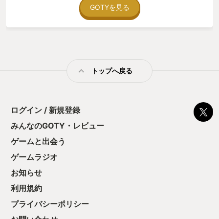
ラフィックはしょぼいし、操作性は悪いし、山のように文句が
GOTYを見る
あるゲームではあるのですが、友人たちとプレイすればそんな
不自由も笑いの一つで吹き飛ばせます。 ある時 A「おまえ、そ
っちの左のモンスター殴っておいてくれる？そしたら俺のター
ンでトドメさせるから」 B「任せろ・・ってサイコロ１かよ！
失敗、すまん！」 C「マジかーまたかーおまえ本当に運がない
ね・・」 またある時、 A「これどっち先に行く？左からが近い
トップへ戻る
かね？」 B「いや、このワープ使えば飛ばせるから右でいいっ
しょ」 C「おお！ナイスアイデア！それで行こう」 またまたあ
る時、 A「あと一発もらったら、俺死ぬから薬使ってくれ！」
B「オッケー、回復！」 C「ってこっちにクリティカルかよ！死
んだ！蘇生して、お願い！」 こんな感じの会話を繰り返して冒
ログイン / 新規登録
険は進みます。 MMOやMOなどでも似たような会話があります
みんなのGOTY・レビュー
が、こちらは一人ずつ順番にサイコロ振ってすすむゲームなの
でよりじっくり楽しめます。 私と友人たちはいい年のおじさん
ゲームと出会う
のでなかなか時間が合わず進みは遅いですが、ゆっくり酒飲み
ながら楽しむにはとても良いゲームなので、来年もこのゲーム
ゲームラジオ
を遊び続けているんだろうなぁと思っています。
お知らせ
利用規約
プライバシーポリシー