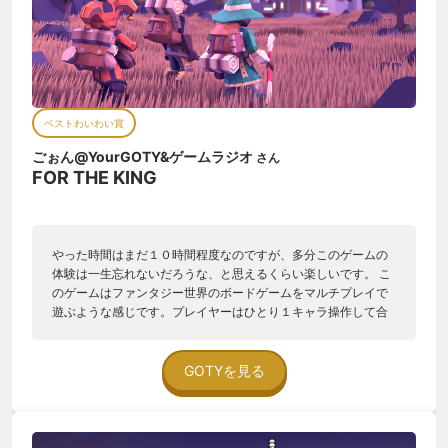
ベストわいわい賞
ごぉん@YourGOTY&ゲームラジオ
さん
FOR THE KING
やった時間はまだ１０時間程度なのですが、多分このゲームの
体験は一生忘れないだろうな、と思えるくらい楽しいです。 こ
のゲームはファンタジー世界のボードゲームをマルチプレイで
遊ぶような感じです。プレイヤーはひとり１キャラ操作して合
計3人でパーティを組み、それぞれが毎ターンの行動を決めてサ
イコロを振り、目標を達成すべく冒険を進めます。 ゲームのグ
ラフィックはしょぼいし、操作性は悪いし、山のように文句が
GOTYを見る
あるゲームではあるのですが、友人たちとプレイすればそんな
不自由も笑いの一つで吹き飛ばせます。 ある時 A「おまえ、そ
っちの左のモンスター殴っておいてくれる？そしたら俺のター
ンでトドメさせるから」 B「任せろ・・ってサイコロ１かよ！