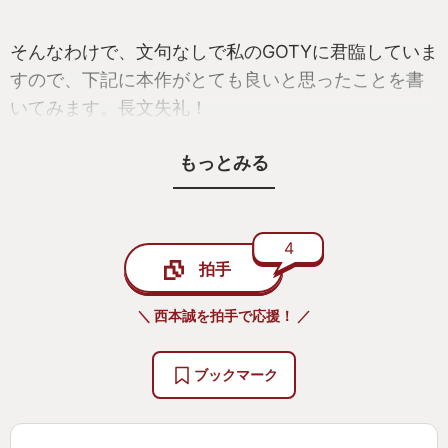
そんなわけで、文句なしで私のGOTYに君臨していま
すので、下記に本作がとても良いと思ったことを書
いてみます。長文失礼！
もっとみる
・切れ味の良い文章が素敵
ひとつひとつの会話がウィットに富んでおり、キャ
4
拍手
ラクターたちの会話を聞いているだけでニヤニヤし
てしまいます。何気ない会話でもまったく飽きさせ
＼ 西本誠を拍手で応援！ ／
ない、そんなテキストで構成されていました。
「目とはすべからく”泳ぐもの”あるとッ！」
ブックマーク
・切れ味の良いアニメーションも素敵