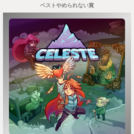
ベストやめられない賞
「優柔不断ッ！（ビシィッ）」
「即刻絶縁ッ！（ビシィッ）」
... etc
夏目漱石がなぜこんなセリフ・・？と思うかもしれ
ませんが、細かい詮索は無用です。とにかく見てく
ださい、ぜひ。
---
ということで、ざざざっと好きだったポイントを書
いてきましたがいかがだったでしょうか。
元は3DSの作品ですが、今はSwitch版もあります
し、なんだったらiOS版も完璧な出来であります。