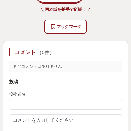
C「マジかーまたかーおまえ本当に運がないね・・」
＼ 西本誠を拍手で応援！ ／
またある時、
ブックマーク
A「これどっち先に行く？左からが近いかね？」
B「いや、このワープ使えば飛ばせるから右でいいっ
しょ」
コメント
（0件）
C「おお！ナイスアイデア！それで行こう」
まだコメントはありません。
またまたある時、
A「あと一発もらったら、俺死ぬから薬使ってく
投稿
れ！」
投稿者名
B「オッケー、回復！」
C「ってこっちにクリティカルかよ！死んだ！蘇生し
て、お願い！」
こんな感じの会話を繰り返して冒険は進みます。