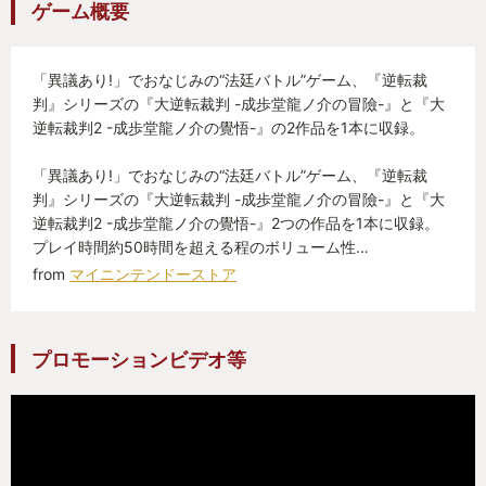
ゲーム概要
「異議あり!」でおなじみの“法廷バトル”ゲーム、『逆転裁
・ホームズさんの切れ味が素敵
判』シリーズの『大逆転裁判 -成歩堂龍ノ介の冒險-』と『大
逆転裁判2 -成歩堂龍ノ介の覺悟-』の2作品を1本に収録。
言わずとしれた名探偵シャーロック・ホームズが出
てきます。
「異議あり!」でおなじみの“法廷バトル”ゲーム、『逆転裁
判』シリーズの『大逆転裁判 -成歩堂龍ノ介の冒險-』と『大
その素晴らしい推理力でばっさばっさと謎を切って
逆転裁判2 -成歩堂龍ノ介の覺悟-』2つの作品を1本に収録。
いきます。
プレイ時間約50時間を超える程のボリューム性…
ただし、切っちゃいけないものも結構切るので、フ
from
マイニンテンドーストア
ォローする成歩堂君が大変そうでした。
プロモーションビデオ等
・原作シャーロック・ホームズへの愛を感じる
バスカビル家とかまだらの紐とか唇のねじれた男と
か、原作を読んだことのある人なら反応する単語が