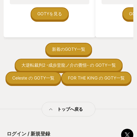
のゲームいっぱい
ていた。 ただ、Sha
在を知ってから、
GOTYを見る
GO
う。気になる。ほ
ゃった。あぁ、セ
っている。あっ、
がない少しだけだ
を始めると、覚え
間制限があって、
新着のGOTY一覧
取っ付きづらいじ
トコンベアの配置
大逆転裁判2 -成歩堂龍ノ介の覺悟- の GOTY一覧
ん！このゲーム、
向けか？というの
の印象。 しかし
Celeste の GOTY一覧
FOR THE KING の GOTY一覧
止する設定を有効
の仕組みの理解が
満足できるまで予
る！これにより沼
ミットがあるのに
トップへ戻る
に勤しんでしまう
型のローグライト
をクリアしたら今
う気持ちを揺るが
ログイン / 新規登録
後の報酬で「これ