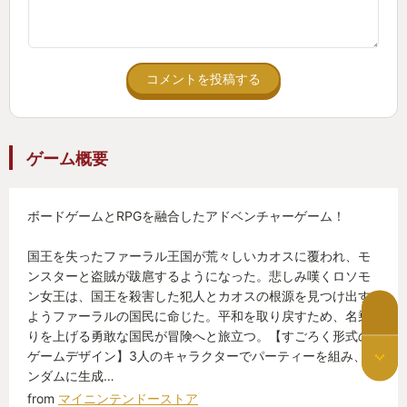
MMOやMOなどでも似たような会話がありますが、
こちらは一人ずつ順番にサイコロ振ってすすむゲー
ムなのでよりじっくり楽しめます。
コメントを投稿する
私と友人たちはいい年のおじさんのでなかなか時間
が合わず進みは遅いですが、ゆっくり酒飲みながら
ゲーム概要
楽しむにはとても良いゲームなので、来年もこのゲ
ームを遊び続けているんだろうなぁと思っていま
ボードゲームとRPGを融合したアドベンチャーゲーム！
す。
国王を失ったファーラル王国が荒々しいカオスに覆われ、モ
ンスターと盗賊が跋扈するようになった。悲しみ嘆くロソモ
ン女王は、国王を殺害した犯人とカオスの根源を見つけ出す
ようファーラルの国民に命じた。平和を取り戻すため、名乗
りを上げる勇敢な国民が冒険へと旅立つ。【すごろく形式の
ゲームデザイン】3人のキャラクターでパーティーを組み、ラ
ンダムに生成…
from
マイニンテンドーストア