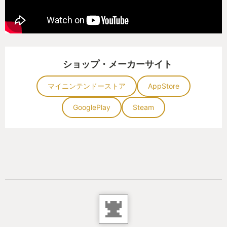
たくさん。細かい展開の中にも色々ネタが隠れてい
て、そういうのに気づくのもまた楽しい。
あ、原作を読んでなくても大丈夫、冒頭に説明して
くれます。
ショップ・メーカーサイト
マイニンテンドーストア
AppStore
・寿沙都さんになら何回投げられてもいい
GooglePlay
Steam
強い女性は同時に美しくもあるものですなぁ。
この御方になら何度背負い投げされてもご褒美にな
ると思いました。
・夏目漱石の四文字熟語（？）
「マメモミッ！（ビシィッ）」