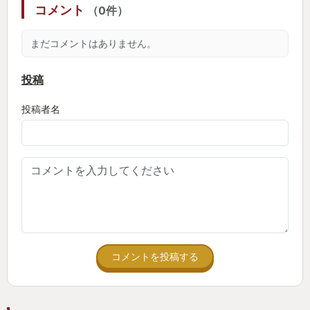
コメント
（0件）
切れ味が良いのは文章だけではありません。
まだコメントはありません。
言わずとしれた「異議あり！」のポーズはは言うに
及ばず、ホームズの指の動き、夏目漱石のビシィ！
投稿
など、なんだか見てて気持ちよくなる切れ味のよい
投稿者名
アニメーションで溢れていました。
ただ読み進むだけのシナリオメインのゲームとは一
味違います。
・シナリオ、成歩堂龍ノ介と亜双義一真の熱い友情
が素敵
コメントを投稿する
あぁ、ネタバレせずにこれは書けない・・。
とにかく、若者の友情は良いものだとしみじみ。
「友よ・・」の言葉にうるっと来ました。