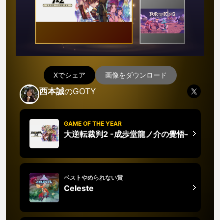
Xでシェア
画像をダウンロード
西本誠
のGOTY
GAME OF THE YEAR
大逆転裁判2 -成歩堂龍ノ介の覺悟-
ベストやめられない賞
Celeste