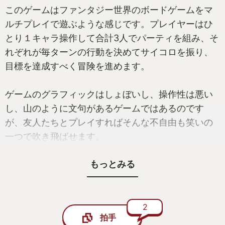
このゲームはファンタジー世界のボードゲームをマ
ルチプレイで遊ぶような感じです。プレイヤーはひ
とり１キャラ操作して合計3人でパーティを組み、そ
れぞれが毎ターンの行動を決めてサイコロを振り、
目標を達成すべく冒険を進めます。
ゲームのグラフィックはしょぼいし、操作性は悪い
し、山のように文句があるゲームではあるのです
が、友人たちとプレイすればそんな不自由も笑いの
一つで吹き飛ばせます。
もっとみる
ある時
A「おまえ、そっちの左のモンスター殴っておいてく
れる？そしたら俺のターンでトドメさせるから」
B「任せろ・・ってサイコロ１かよ！失敗、すま
2
拍手
ん！」