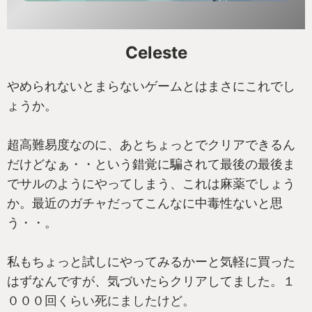
（私がプレイしたのはiOS版です）
お手軽に手に取れると思うので、レビューを見て少
Celeste
しでも気になった方は遊んでみてはいかがでしょう
か！
やめられないとまらないゲームとはまさにこれでし
ょうか。
ビシィッ！
超高難易度なのに、あとちょっとでクリアできるん
だけどなぁ・・という錯覚に騙されて最後の最後ま
でサルのようにやってしまう、これは麻薬でしょう
か。最近のガチャだってこんなに中毒性ないと思
う・・。
私もちょっと試しにやってみるかーと気軽に買った
はずなんですが、気づいたらクリアしてました。１
０００回くらい死にましたけど。