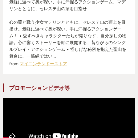
気軽に遊べて奥が深い、手に汗握るアクションゲーム。マデ
リンとともに、セレステ山の頂を目指せ！
心の闇と戦う少女マデリンとともに、セレステ山の頂上を目
指せ。気軽に遊べて奥が深い、手に汗握るアクションゲー
ム！ • 愛すべきキャラクターたちが織りなす、自分探しの物
語。心に響くストーリーを軸に展開する、昔ながらのシング
ルプレイ・アクションゲーム • 怪しげな秘密を抱えた聖山を
舞台に、一筋縄ではい…
from
マイニンテンドーストア
プロモーションビデオ等