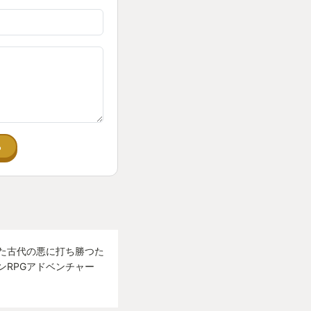
全だな」
覚があり、倒した瞬
イプの手ごたえで
るんだろう」
グを見失っているは
る
ミの復讐の物語。そ
キツイのにやめ時が
rGOTYとなりまし
ほしいです。
た古代の悪に打ち勝つた
ンRPGアドベンチャー
その一振りです。