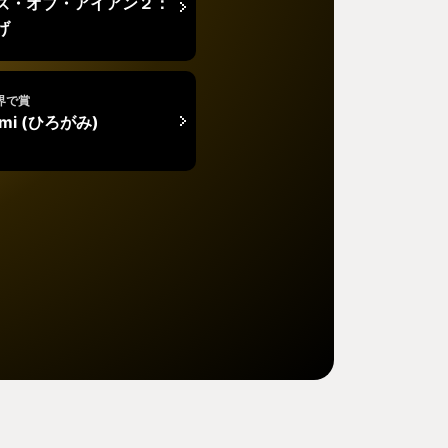
ズ・オブ・アイアン２：
げ
界で賞
ami (ひろがみ)