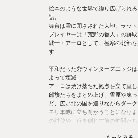
絵本のような世界で繰り広げられる
語。
舞台は雪に閉ざされた大地、ラット
プレイヤーは「荒野の番人」の跡取
戦士・アーロとして、極寒の北部を
す。
平和だった砦ウィンターズエッジは
よって壊滅。
アーロは焼け落ちた拠点を立て直し
部族たちをまとめ上げ、雪原や凍っ
ど、広い北の国を巡りながらダーク
モリ軍隊に立ち向かうことになりま
の討伐や、行き倒れ寸前の仲間たち
「ネズミvsコウモリ」の過去の因
もっとみる
かされていきます。