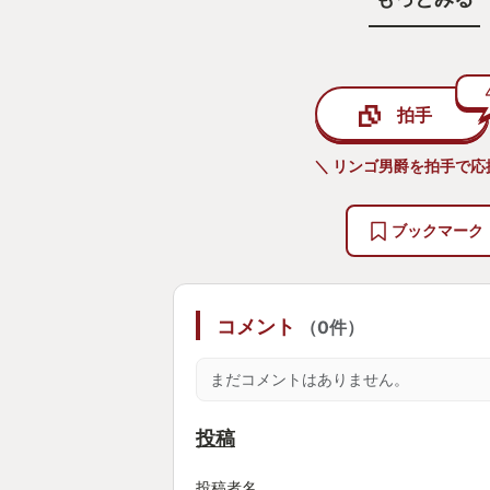
私がこのゲームをYourGOTYに選
えのある戦闘がとても楽しいからで
拍手
敵の攻撃にはそれぞれ
○パリィできるもの
＼ リンゴ男爵を拍手で応
○ローリングでしか避けられないも
○シールドでしっかり受けたいもの
ブックマーク
がはっきりしていて、敵の動きを見
差し込んでいく感じです。ボス戦は
コンテニューを余儀なくされます。
コメント
（0件）
高く「理不尽に心を折られる」とい
上達が実感できるタイプ」の手ごた
まだコメントはありません。
普通の雑魚敵ですら苦戦しますが、
難しさが上がります。最初は「無理
投稿
パターンも、何度か挑むうちに
「今の、見てからローリングいけた
投稿者名