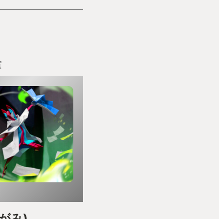
賞
ろがみ)