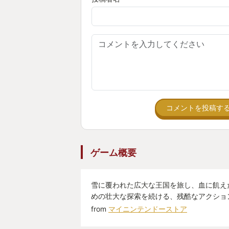
「ここで欲張らずに一撃だけなら安
と、自分の中で回答が見えてくる感
間には自然とガッツポーズが出るタ
す。
気がつけば、
「この先には、どんな敵が待ってい
と、コントローラーを置くタイミン
コメントを投稿す
ずです。
絵本のような見た目に騙されるネズ
ゲーム概要
して、戦闘が楽しいソウルライク。
分からなくなるこのゲームが私のYou
た。興味が出た方はぜひプレイして
雪に覆われた広大な王国を旅し、血に飢え
めの壮大な探索を続ける、残酷なアクショ
さあ、北の地を救うのは、あなたの
from
マイニンテンドーストア