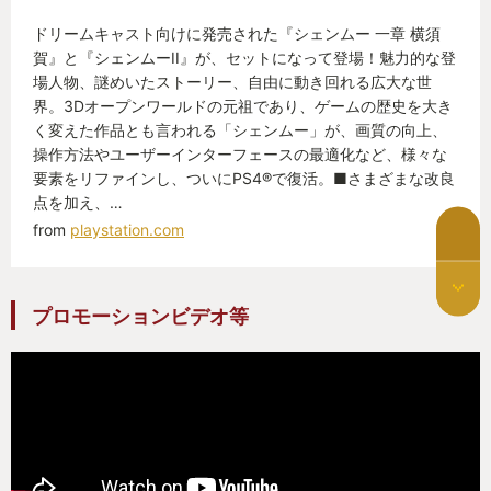
アしても完全な終わりではないです。
ドリームキャスト向けに発売された『シェンムー 一章 横須
賀』と『シェンムーII』が、セットになって登場！魅力的な登
「Ⅲ」に続くのでけっこう細かく遊ぶと時間がかかっ
場人物、謎めいたストーリー、自由に動き回れる広大な世
てしまいましたが、次は「Ⅲ」をプレイしていきま
界。3Dオープンワールドの元祖であり、ゲームの歴史を大き
す！
く変えた作品とも言われる「シェンムー」が、画質の向上、
操作方法やユーザーインターフェースの最適化など、様々な
要素をリファインし、ついにPS4®で復活。■さまざまな改良
ちょっとしか登場しなかった陳貴章が、めちゃくち
点を加え、…
ゃかっこいいのですが、「Ⅲ」には登場するのでしょ
from
playstation.com
うか…
ちょっとずつ登場する人物が「Ⅲ」でどこまで再登場
プロモーションビデオ等
するかも楽しみです。