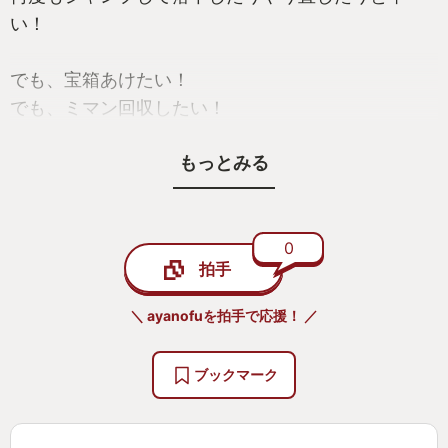
い！
でも、宝箱あけたい！
でも、ミマン回収したい！
だから、メインストーリー進まない！
もっとみる
この難しさがメガテンっぽい気がするので嫌いじゃ
ない！
0
拍手
・新しい悪魔が欲しいから仲魔交渉！
＼ ayanofuを拍手で応援！ ／
会話が種族によってパターンが決まっているのです
ブックマーク
が、
おじいちゃんキャラとの会話は和みます。