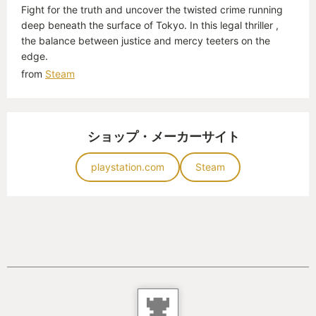
Fight for the truth and uncover the twisted crime running
・アクションが苦手でも簡単なモードもある！
deep beneath the surface of Tokyo. In this legal thriller ,
the balance between justice and mercy teeters on the
アクションが苦手でも、簡単にアクションができる
edge.
初心者向けのモードにすれば簡単にクリアできま
from
Steam
す。
ただボス戦みたいなところは苦労すると思います
ショップ・メーカーサイト
が、
playstation.com
Steam
回復アイテムなどを買っておけばなんとかゴリ押し
ができるので、
アクションが苦手でも楽しめると思います。
筆者もアクションが苦手で簡単にできたのでストー
リーを楽しめました。