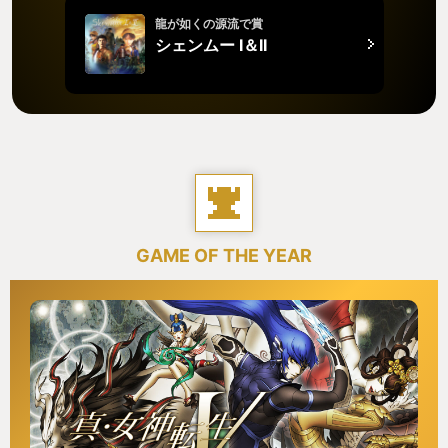
龍が如くの源流で賞
シェンムー I＆II
GAME OF THE YEAR