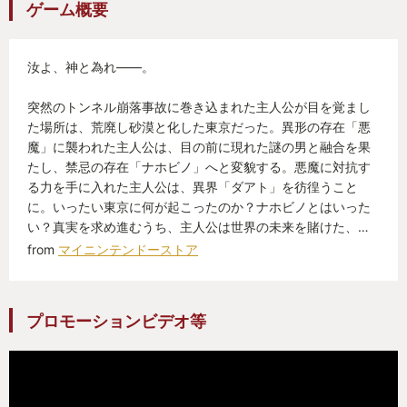
ゲーム概要
もう何度も死んでますが、でもこれがメガテンで
す。
汝よ、神と為れ――。
良くも悪くも長いダンジョンをクリアさせるという
より、
突然のトンネル崩落事故に巻き込まれた主人公が目を覚まし
即死する可能性があるのでここで難易度のバランス
た場所は、荒廃し砂漠と化した東京だった。異形の存在「悪
調整をしたのかなと感じました。
魔」に襲われた主人公は、目の前に現れた謎の男と融合を果
たし、禁忌の存在「ナホビノ」へと変貌する。悪魔に対抗す
る力を手に入れた主人公は、異界「ダアト」を彷徨うこと
でも、即死はメガテン名物なので、歓迎していま
に。いったい東京に何が起こったのか？ナホビノとはいった
す。
い？真実を求め進むうち、主人公は世界の未来を賭けた、…
from
マイニンテンドーストア
ただ、コントローラーをぶん投げて泣いています。
なぜ1時間以上セーブしなかったのか…自分に問いま
プロモーションビデオ等
す。
でも、メガテンではよくあるので泣いたらセーブを
マメにしてまた攻略です！