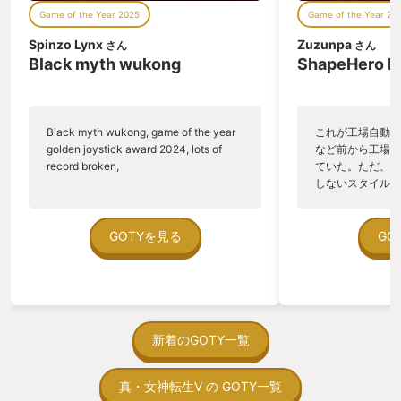
Game of the Year 2025
Game of the Year 20
Spinzo Lynx
Zuzunpa
さん
さん
Black myth wukong
ShapeHero F
Black myth wukong, game of the year
これが工場自動化
golden joystick award 2024, lots of
など前から工場自
record broken,
ていた。ただ、P
しないスタイルだし、P
のゲームいっぱい
ていた。 ただ、Sha
在を知ってから、
GOTYを見る
GO
う。気になる。ほ
ゃった。あぁ、セ
っている。あっ、
がない少しだけだ
を始めると、覚え
間制限があって、
新着のGOTY一覧
取っ付きづらいじ
トコンベアの配置
真・女神転生V の GOTY一覧
ん！このゲーム、