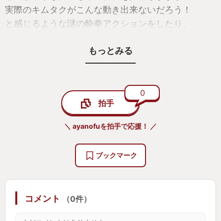
実際のキムタクがこんな動き出来ないだろう！
と感じるような謎の酔拳アクションをしたり、
カンフーを使ったりキムタクの懐の深さを感じるこ
もっとみる
とがままあります。
ゲームのキャラだったら喫煙もＯＫなのね…とか、
そんな大人の事情を感じられるゲームです。
0
拍手
それに声がいいので、聞き取りやすくてゲーム化す
＼ ayanofuを拍手で応援！ ／
るとキムタクの良さがわかってきたりします。
ブックマーク
・ストーリーが意外にも展開に！
コメント
（0件）
びっくりするような演出と共に、
どんどん血なまぐさくなってくる事件が次々と起き