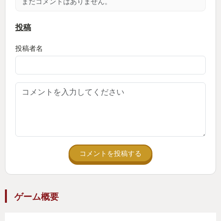
まだコメントはありません。
ていきます。
投稿
あの人が亡くなった時に、携帯電話を鳴らしたとき
投稿者名
に
びっくりしすぎて心臓が止まりそうになった人続出
だったと思います。
あのシーンはぜひ体験して欲しいです。
よく練りこまれたストーリーにもひきこまれていく
いきました。
コメントを投稿する
サイドストーリーも豊富で街を歩いているだけでい
ろんな事件に巻き込まれているので飽きることがな
いのもすごくよくて、ロード時間もそんなに気にな
ゲーム概要
らないので快適に遊べるのもよかったです！