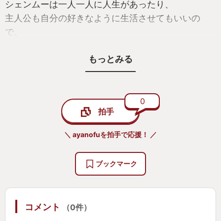
シェンムーは一人一人に人生があったり、
主人公も自分の好きなように生活させてもいいの
で、
人によってはのんびりゲームを進行させたり
もっとみる
ストーリーを追いまくってもどちらでもよいです。
ちなみにNPCをずーーっと追いかけると本当にその
人の生活が垣間見えるんですよね。
0
拍手
正直、このゲームを完全に楽しもうとしたら1年ぐら
いかかりそうです。
＼ ayanofuを拍手で応援！ ／
それぐらい細かいところがよく作られています。
ブックマーク
これを遊ぶと、シェンムーのよいところとわるいと
ころをうまく選別して
「龍が如く」シリーズができているんだなとよくわ
コメント
（0件）
かりました。