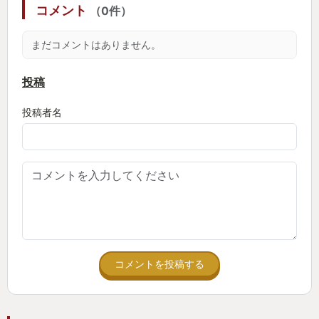
コメント
（0件）
新しい仲魔が欲しいので合体しては、
おじいちゃんと会話して仲魔にして、
まだコメントはありません。
合体して…
投稿
このループが終わりません。
投稿者名
強い悪魔かどうかも大切ですか、好きかどうかも重
要です。
モコイと会話、おじいちゃんと会話している時が一
番楽しいです。
・うっかり死ぬ！コンティニュー無し！
コメントを投稿する
弱点をつかれると即死します。
コンティニュー無しです。