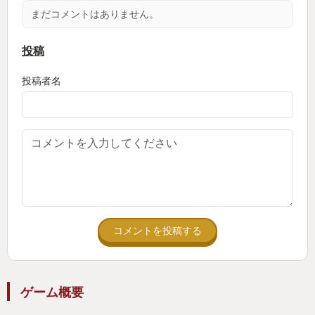
まだコメントはありません。
・お店や入れる場所が多い！
投稿
投稿者名
ここなんの店だっけ？ってわからなくなるほど中に
入れる建物が多く、
進行に関係ないお店にもどんどん入ってみたり、
迷子になりながらやっと町の中を迷わずに歩けるよ
うになります。
よくここまで作りこんだな…と驚かされます。
コメントを投稿する
・ 「I」と「II」で終わりじゃない
ゲーム概要
実はシェンムーは未完のシリーズで、ここまでクリ