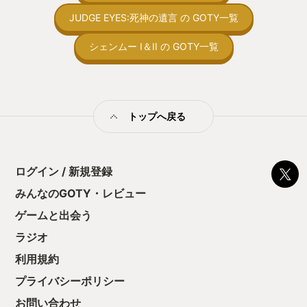
向けか？というの
の印象。 しかし
JUDGE EYES:死神の遺言 の GOTY一覧
止する設定を有効
の仕組みの理解が
シェンムー I＆II の GOTY一覧
満足できるまで予
る！これにより沼
ミットがあるのに
に勤しんでしまう
型のローグライト
トップへ戻る
をクリアしたら今
う気持ちを揺るが
後の報酬で「これ
ちゃうじゃぁん。
ログイン / 新規登録
っと試すだけだか
て、クリアしちゃ
みんなのGOTY・レビュー
酬きたよ。もう寝
・・・・・ 「ぉ
ゲームと出会う
た、クリアまでや
ラジオ
も工場自動化沼に
利用規約
プライバシーポリシー
お問い合わせ