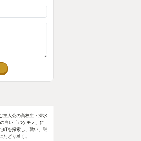
る
む主人公の高校生・深水
謎の白い「バケモノ」に
た町を探索し、戦い、謎
にたどり着く。