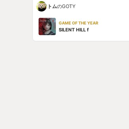
トム
のGOTY
GAME OF THE YEAR
SILENT HILL f