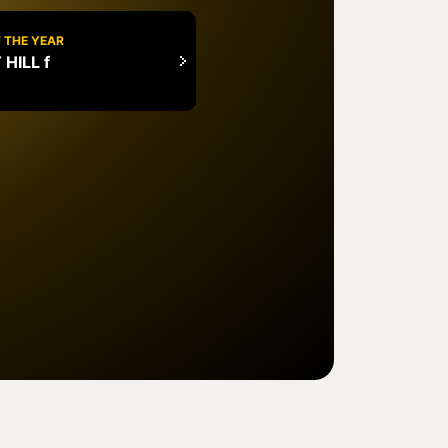
 THE YEAR
 HILL f