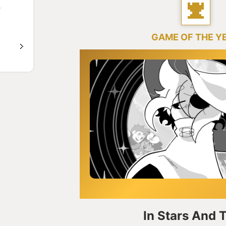
Y
GAME OF THE Y
In Stars And 