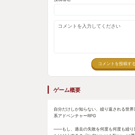
なんとかならないのか、とMoveコ
ゃくちゃに振り回しながら、VRゴ
分。
まさかデラシネを始めたときは、こ
れることになるとは思いませんでし
コメントを投稿す
“ゲームの主人公”と”自分”の壁が
ら感情に飲み込まれる経験はこれき
ゲーム概要
そう、In Stars And Timeをプ
自分だけしか知らない、繰り返される世界
系アドベンチャーRPG
------------------------------------
----
――もし、過去の失敗を何度も何度も繰り