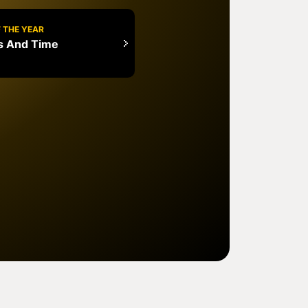
 THE YEAR
rs And Time