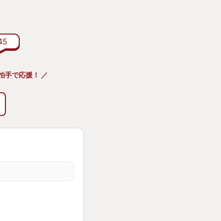
会を開いてくれるの
た具合。
45
かな時間を過ごしてい
の子たちの人生に幸
拍手で応援！ ／
ことに気付くかもし
み出した子供たち。
しい運命でした。
前で起こる悲劇を成
プレイヤー。