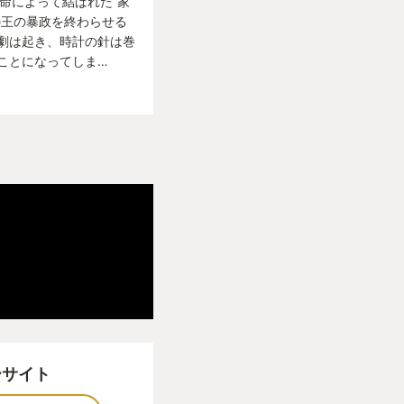
』は運命によって結ばれた”家
の王の暴政を終わらせる
SVR専用のゲームで
劇は起き、時計の針は巻
ことになってしま…
トローラー二本が”必
となっています。
ーラーという、PS4
るを得ないハードウ
や聴覚、そして触覚
です。
は、それだけ最適解
が出たてで、ユーザ側
いうこともあるの
ーサイト
フロムソフトウェア
は言うまでもありませ