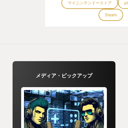
マイニンテンドーストア
p
ん。
Steam
それじゃあVRじゃないとゲームで
ていうのか！今更メタクエストなん
という方、ご安心ください。
あなたがSwitch,Switch2、もし
ームがプレイできるPCをお持ちで
ト代二千円プラスうん百円ほどの所
メディア・ピックアップ
ば、in Stars And Timeを買って
物語は、世界を闇に落とそうとする
一日前から始まります。
ひょっとしたら最後になるかもとい