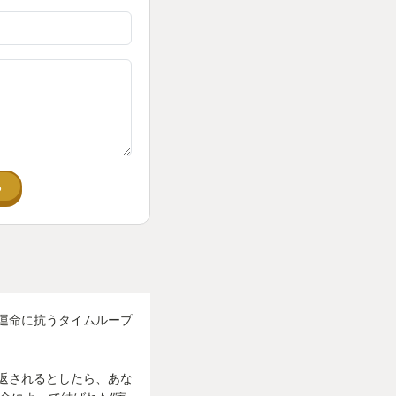
ントローラーをめち
ーグル越しに涙する自
んなに感情を動かさ
た。
る
取り払われ、ただひたす
りでした。
レイするまでは。
運命に抗うタイムループ
---------------------
返されるとしたら、あな