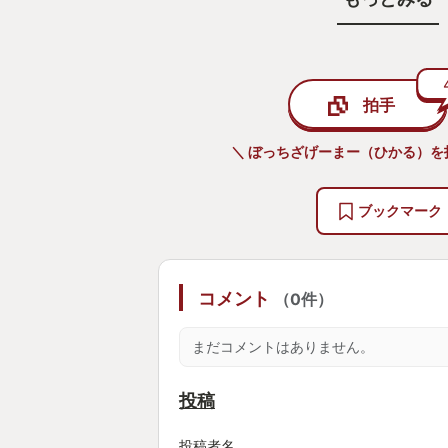
ん（＝プレイヤー）に向けて）音楽
を手助けしつつ見守ったり、といっ
拍手
VRゴーグルを通して子供たちと暖
くうちに、プレイヤーは、どうかこ
＼ ぼっちざげーまー（ひかる）を
せが訪れますように、と願っている
れません。
ブックマーク
そして、物語後半。
コメント
（0件）
寄宿学校という鳥かごから一歩を踏
まだコメントはありません。
しかし、そこに待っていたのは、悲
投稿
そして、止まった時間の中で、目の
す術もなく見守ることしかできない
投稿者名