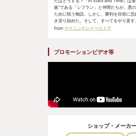
たはどうする？『In Stars and Time
族”である「シフラン」と仲間たちが、悪
冒頭でも述べましたが、デラシネはP
ために戦う物語。しかし、勝利を目前に悲
す。
き戻り始めた。そして、すべてをやり直す
from
マイニンテンドーストア
加えて、PSMoveという専用コン
須”という、ハードル激高なゲーム
プロモーションビデオ等
つまり、VRゴーグルと専用コントロ
からしたらまぁオプションと言わざ
ェアをゴテゴテにつけた上で、視覚
をゴリ押しでジャックしてくるわけ
まあ必須のツールが多いということ
が狭まるし、発売当時はVRゲーム
も開発側も暗中模索の時期だったと
ショップ・メーカ
で、そこをドンピシャにハメてきた
とJAPANスタジオの技術力の高さ