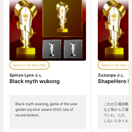
Game of the Year 2025
Game of the Year 20
Spinzo Lynx
Zuzunpa
さん
さん
Black myth wukong
ShapeHero F
Black myth wukong, game of the year
これが工場自動化
golden joystick award 2024, lots of
など前から工場自
record broken,
ていた。ただ、P
しないスタイルだし、P
のゲームいっぱい
ていた。 ただ、Sha