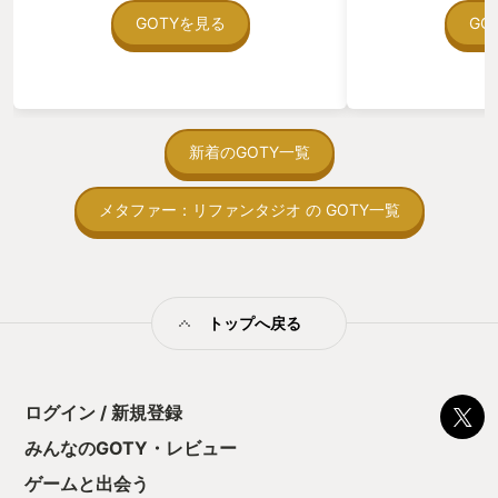
在を知ってから、
GOTYを見る
GO
う。気になる。ほ
ゃった。あぁ、セ
っている。あっ、
がない少しだけだ
を始めると、覚え
間制限があって、
新着のGOTY一覧
取っ付きづらいじ
トコンベアの配置
メタファー：リファンタジオ の GOTY一覧
ん！このゲーム、
向けか？というの
の印象。 しかし
止する設定を有効
の仕組みの理解が
満足できるまで予
トップへ戻る
る！これにより沼
ミットがあるのに
に勤しんでしまう
型のローグライト
ログイン / 新規登録
をクリアしたら今
う気持ちを揺るが
みんなのGOTY・レビュー
後の報酬で「これ
ゲームと出会う
ちゃうじゃぁん。