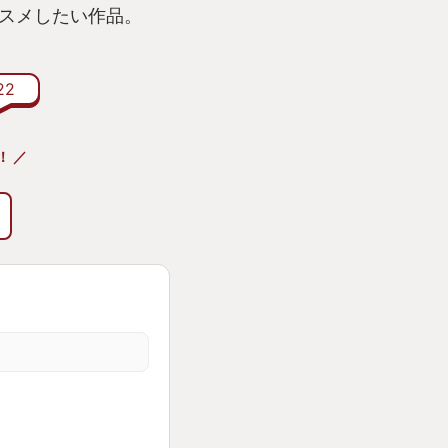
スメしたい作品。
22
！ ／