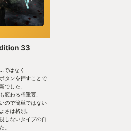
dition 33
…ではなく
ボタンを押すことで
新でした。
も変わる程重要。
いので簡単ではない
よさは格別。
視しないタイプの自
た。