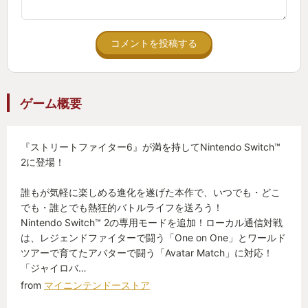
と、ほぼスト6 漬けの毎日となりました。
コメントを投稿する
スト6 のすごいところは、格闘ゲームとしての完
成度の高さも当然のこと、それ以外のゲームシステ
ムがびっくりするくらい良くできていることです。
ゲーム概要
1人プレイ用のワールドツアーは、それだけでも充
『ストリートファイター6』が満を持してNintendo Switch™
分遊べるボリュームのオープンワールドのアクショ
2に登場！
ンゲームです。対人プレイに苦手さを感じている人
でも、このモードは楽しめるので、ここからストリ
誰もが気軽に楽しめる進化を遂げた本作で、いつでも・どこ
ートファイター、格闘ゲームの面白さを感じること
でも・誰とでも熱狂的バトルライフを送ろう！
Nintendo Switch™ 2の専用モードを追加！ローカル通信対戦
ができることでしょう。
は、レジェンドファイターで闘う「One on One」とワールド
ツアーで育てたアバターで闘う「Avatar Match」に対応！
バトルハブ。はオンライン上のゲームセンターと
「ジャイロバ…
いったモードで、ワールドツアーのアバターでアク
from
マイニンテンドーストア
セスします。