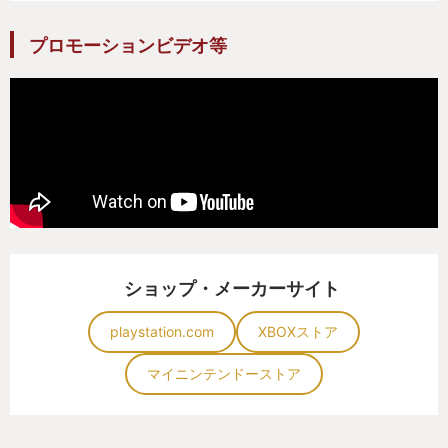
沢山のスト6 の筐体が並び、そこに座って対戦し
プロモーションビデオ等
たり、それを観戦したり出来、この感覚は正に懐か
しいゲームセンターです。
沢山のアバターが筐体を囲んでいるのを見たりす
ると、他にも多くのプレイヤーがこのゲームを遊ん
でいるんだなと、ただアクセス数何人と表示される
よりも直感的に感じることができます。
それとこのゲーム、対戦中の実況が対戦をとても
盛り上げてくれるのです。これを体験するためにス
ショップ・メーカーサイト
ト6 をプレイして欲しいくらいです。
自分のゲームプレイを実況してもらえるなんてこ
playstation.com
XBOXストア
と、プロゲーマーでもない限り、まぁないですよ
マイニンテンドーストア
ね。それを擬似体験できるんです。その実況の的確
さは、「1P側ドライブゲージが尽きかけている
ぞ！」という実況に、自分がゲージを使い過ぎてる