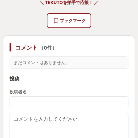
＼ TEKUTOを拍手で応援！ ／
グラフィックの美麗さ、技や演出のかっこよさは
流石で、特にスーパーアーツ(超必殺技)で逆転勝利し
ブックマーク
た時は、格闘ゲームを始めた頃以来の爽快感と興奮
で、脳内で変な分泌液がドバドバ出るのを感じまし
たね。
コメント
（0件）
対戦環境は、とても素晴らしく、すぐにマッチン
まだコメントはありません。
グして対戦が始まり、終わればすぐに次の対戦、と
ストレスなく連戦が続きます。1試合が短時間でサク
投稿
っと終わるのと相まって、勝っても負けても「さ
投稿者名
ぁ、次、次！」と連戦を重ね、朝から晩まで対戦を
続け、初日だけで150試合もしていました。
それから約半年。出勤前にランクマッチ、通勤中
はYouTubeでスト6講座の番組で情報を得、帰ったら
帰ったでランクマッチやワールドツアーを遊んだり