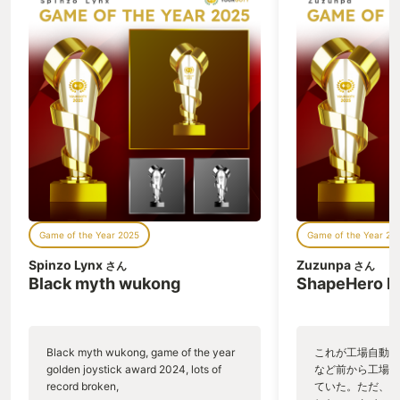
Game of the Year 2025
Game of the Year 20
Spinzo Lynx
Zuzunpa
さん
さん
Black myth wukong
ShapeHero F
Black myth wukong, game of the year
これが工場自動化
golden joystick award 2024, lots of
など前から工場自
record broken,
ていた。ただ、P