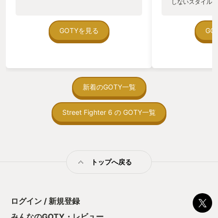
しないスタイルだし、P
のゲームいっぱい
ていた。 ただ、Sha
在を知ってから、
GOTYを見る
GO
う。気になる。ほ
ゃった。あぁ、セ
っている。あっ、
がない少しだけだ
を始めると、覚え
間制限があって、
新着のGOTY一覧
取っ付きづらいじ
トコンベアの配置
Street Fighter 6 の GOTY一覧
ん！このゲーム、
向けか？というの
の印象。 しかし
止する設定を有効
の仕組みの理解が
満足できるまで予
トップへ戻る
る！これにより沼
ミットがあるのに
に勤しんでしまう
型のローグライト
ログイン / 新規登録
をクリアしたら今
う気持ちを揺るが
みんなのGOTY・レビュー