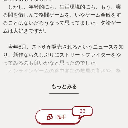
しかし、年齢的にも、生活環境的にも、もう、寝
る間を惜しんで格闘ゲームを、いやゲーム全般をす
ることはないだろうなって思ってました。勿論ゲー
ムは大好きですが。
今年6月、スト6 が発売されるというニュースを知
り、新作なら久しぶりにストリートファイターをや
ってみるのも良いかなと思ったのでした。
オンラインゲームの途中参加の敷居の高さや、格
闘ゲームの戦術が確立してる状況で、何もわからず
もっとみる
に始めるしんどさはわかっていたので。
体験版をプレイして、ワールドツアーモードが面
白くて購入を決めたのですが、やっぱり格闘ゲーム
23
拍手
では対戦をしてみたくなるもので、早速ランクマッ
チに挑戦してみました。