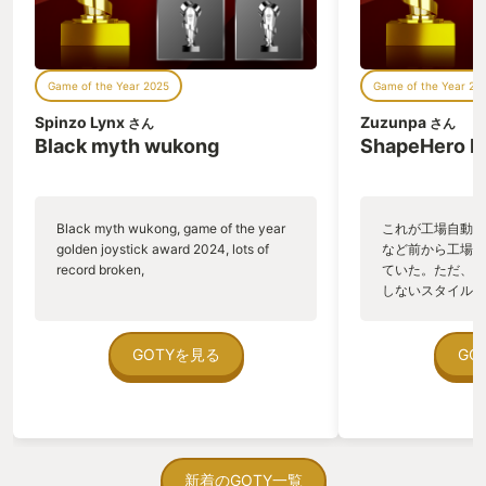
Game of the Year 2025
Game of the Year 20
Spinzo Lynx
Zuzunpa
さん
さん
Black myth wukong
ShapeHero F
Black myth wukong, game of the year
これが工場自動化
golden joystick award 2024, lots of
など前から工場自
record broken,
ていた。ただ、P
しないスタイルだし、P
のゲームいっぱい
ていた。 ただ、Sha
在を知ってから、
GOTYを見る
GO
う。気になる。ほ
ゃった。あぁ、セ
っている。あっ、
がない少しだけだ
を始めると、覚え
間制限があって、
新着のGOTY一覧