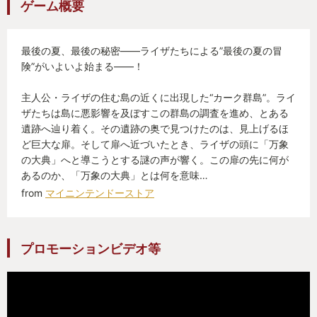
ゲーム概要
最後の夏、最後の秘密――ライザたちによる”最後の夏の冒
険”がいよいよ始まる――！
主人公・ライザの住む島の近くに出現した“カーク群島”。ライ
ザたちは島に悪影響を及ぼすこの群島の調査を進め、とある
遺跡へ辿り着く。その遺跡の奥で見つけたのは、見上げるほ
ど巨大な扉。そして扉へ近づいたとき、ライザの頭に「万象
の大典」へと導こうとする謎の声が響く。この扉の先に何が
あるのか、「万象の大典」とは何を意味…
from
マイニンテンドーストア
プロモーションビデオ等