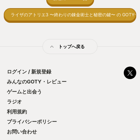
取っ付きづらいじ
トコンベアの配置
ライザのアトリエ3 〜終わりの錬金術士と秘密の鍵〜 の GOTY一
ん！このゲーム、
向けか？というの
の印象。 しかし
止する設定を有効
の仕組みの理解が
満足できるまで予
トップへ戻る
る！これにより沼
ミットがあるのに
に勤しんでしまう
型のローグライト
ログイン / 新規登録
をクリアしたら今
う気持ちを揺るが
みんなのGOTY・レビュー
後の報酬で「これ
ゲームと出会う
ちゃうじゃぁん。
っと試すだけだか
ラジオ
て、クリアしちゃ
酬きたよ。もう寝
利用規約
・・・・・ 「ぉ
プライバシーポリシー
た、クリアまでや
も工場自動化沼に
お問い合わせ