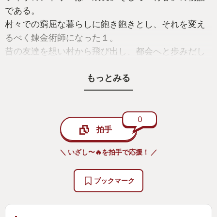
である。
村々での窮屈な暮らしに飽き飽きとし、それを変え
るべく錬金術師になった１。
昔の友達を想い村から飛び出し、都会へと歩みだし
た２
もっとみる
どちらもライザリン・シュタウトという「少女の成
長」と「仲間との青春」を描くストーリーだった。
３も例にもれず、舞台は１の村に戻り、そして１と
は比べ物にならないライザの社会とのかかわり方、
0
拍手
そして本人たちの考え方の変化に驚く。
そして、ライザのアトリエ最後の作品として、「青
＼ いざし〜🔥を拍手で応援！ ／
春の終わり」を描く物語である。
秘密の錬金術師シリーズを締めくくる作品として100
ブックマーク
点満点の終わり方であり、プレイ後「本当にライザ
のアトリエは完結してしまったんだな」と否が応で
も納得させられてしまい、しばらくは涙が止まらな