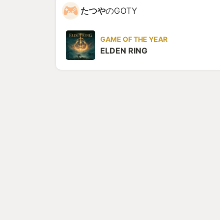
たつや
のGOTY
GAME OF THE YEAR
ELDEN RING