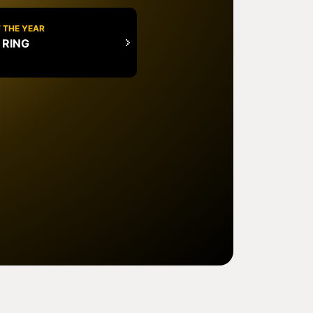
 THE YEAR
 RING