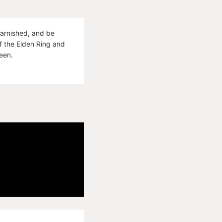
rnished, and be
f the Elden Ring and
een.