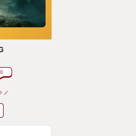
G
0
！ ／