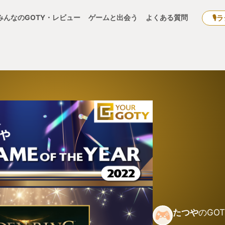
みんなのGOTY・レビュー
ゲームと出会う
よくある質問
🎙
たつや
のGOT