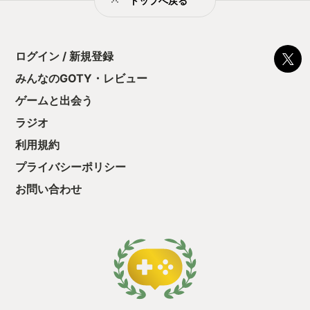
トップへ戻る
に勤しんでしまう
型のローグライト
をクリアしたら今
う気持ちを揺るが
ログイン / 新規登録
後の報酬で「これ
ちゃうじゃぁん。
みんなのGOTY・レビュー
っと試すだけだか
ゲームと出会う
て、クリアしちゃ
酬きたよ。もう寝
ラジオ
・・・・・ 「ぉ
た、クリアまでや
利用規約
も工場自動化沼に
プライバシーポリシー
お問い合わせ