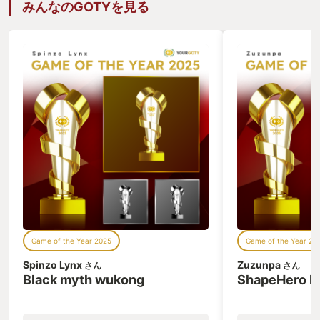
みんなのGOTYを見る
Game of the Year 2025
Game of the Year 20
Spinzo Lynx
Zuzunpa
さん
さん
Black myth wukong
ShapeHero F