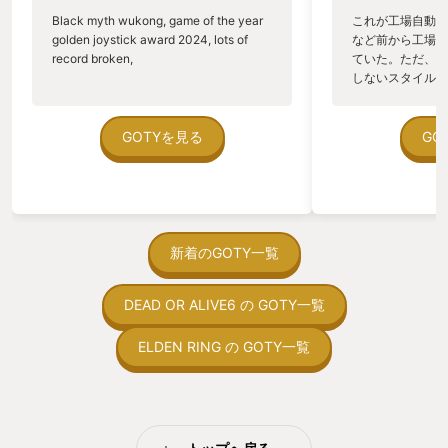
Black myth wukong, game of the year
これが工場自動化
golden joystick award 2024, lots of
など前から工場自
record broken,
ていた。ただ、P
しないスタイルだし、P
のゲームいっぱい
ていた。 ただ、Sha
在を知ってから、
GOTYを見る
GO
う。気になる。ほ
ゃった。あぁ、セ
っている。あっ、
がない少しだけだ
を始めると、覚え
間制限があって、
新着のGOTY一覧
取っ付きづらいじ
トコンベアの配置
DEAD OR ALIVE6 の GOTY一覧
ん！このゲーム、
向けか？というの
の印象。 しかし
ELDEN RING の GOTY一覧
止する設定を有効
の仕組みの理解が
満足できるまで予
る！これにより沼
ミットがあるのに