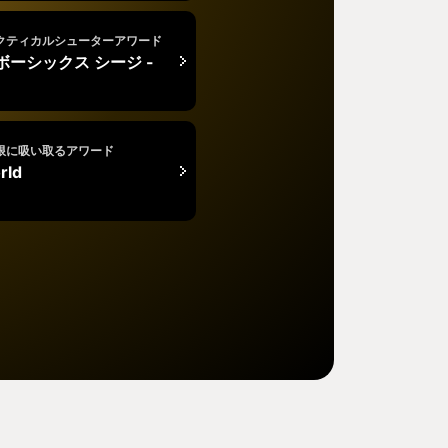
クティカルシューターアワード
ボーシックス シージ -
限に吸い取るアワード
rld