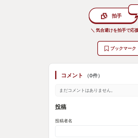
ており、さらにオンラインモードで
でAIと戦ういわゆるPvEのマッチ
拍手
は怖いという方でもとっつきやすい
ろう。
＼ 気合避けを拍手で応援
忙しく難しいゲームなのは事実であ
ヤーが楽しめるゲームでないのは間
ブックマーク
人はとことんハマっていける強い魅
版ならばXbox Game passの中
のためぜひ一度プレイしてみて欲し
コメント
（0件）
まだコメントはありません。
投稿
投稿者名