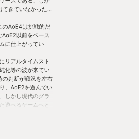
リーズである、しか
は出てきていなかった…
このAoE4は挑戦的だ
AoE2以前をベース
ムに仕上がってい
にリアルタイムスト
純化等の波が来てい
時の判断が戦況を左右
、AoE2を遊んでい
、しかし現代のグラ
た遊べるゲームへと
にありだろう、オン
インモードも充実し