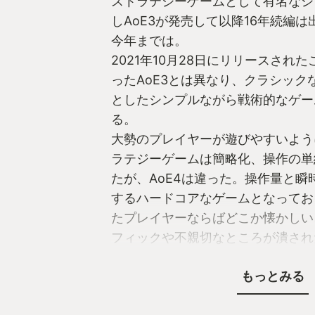
ストラテジーゲームとして有名なシ
しAoE3が発売して以降16年続編
今年までは。
2021年10月28日にリリースされた
ったAoE3とは異なり、クラシックな
としたシンプルながら戦術的なゲー
る。
大勢のプレイヤーが遊びやすいよう
ラテジーゲームは簡略化、操作の単
たが、AoE4は違った。操作量と瞬
するハードコアなゲームとなっており
たプレイヤーならばどこか懐かしい
フィックや不親切なところが潰され
仕上がっている。
もっとみる
もちろん、本作から始めるのも大い
ラインでの対戦だけでなく、オフラ