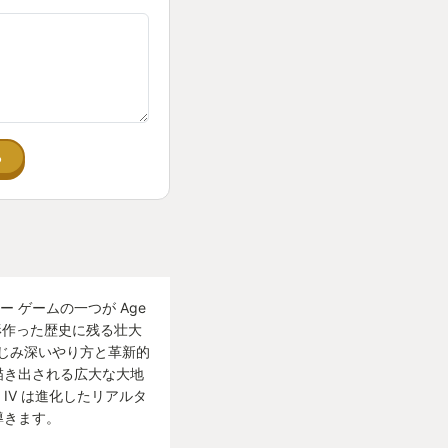
る
 ゲームの一つが Age
界を形作った歴史に残る壮大
じみ深いやり方と革新的
描き出される広大な大地
es IV は進化したリアルタ
導きます。