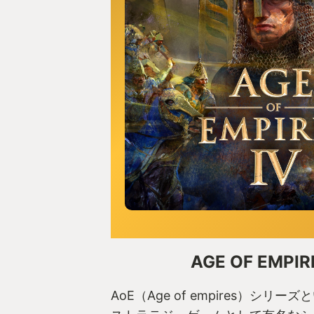
AGE OF EMPIR
AoE（Age of empires）シリ