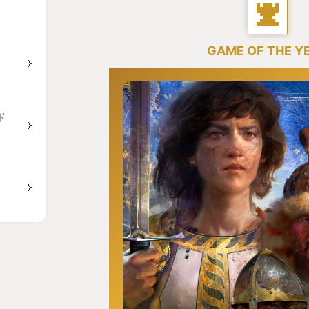
GAME OF THE Y
ド