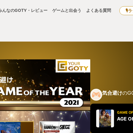
みんなのGOTY・レビュー
ゲームと出会う
よくある質問
🎙
気合避け
のG
GAME OF
AGE O