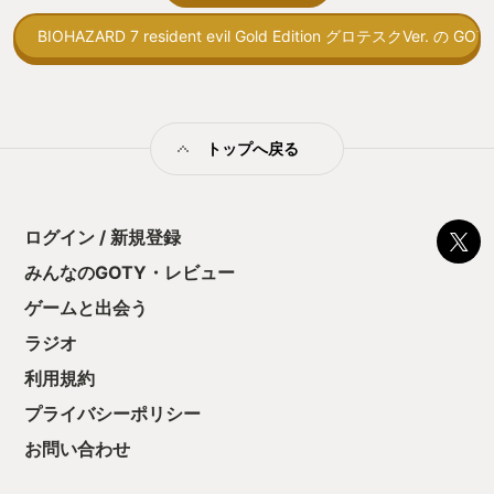
トコンベアの配置
BIOHAZARD 7 resident evil Gold Edition グロテスクVer. の GO
ん！このゲーム、
向けか？というの
の印象。 しかし
止する設定を有効
の仕組みの理解が
満足できるまで予
トップへ戻る
る！これにより沼
ミットがあるのに
に勤しんでしまう
型のローグライト
ログイン / 新規登録
をクリアしたら今
う気持ちを揺るが
みんなのGOTY・レビュー
後の報酬で「これ
ゲームと出会う
ちゃうじゃぁん。
っと試すだけだか
ラジオ
て、クリアしちゃ
酬きたよ。もう寝
利用規約
・・・・・ 「ぉ
プライバシーポリシー
た、クリアまでや
も工場自動化沼に
お問い合わせ