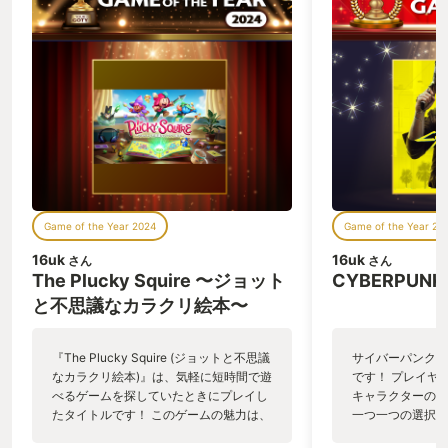
Game of the Year 2024
Game of the Year 20
16uk
16uk
さん
さん
The Plucky Squire 〜ジョット
CYBERPUNK 
と不思議なカラクリ絵本〜
『The Plucky Squire (ジョットと不思議
サイバーパンクの
なカラクリ絵本)』は、気軽に短時間で遊
です！ プレイヤ
べるゲームを探していたときにプレイし
キャラクターの会
たタイトルです！ このゲームの魅力は、
一つ一つの選択肢
絵本をベースにしたストーリーだけでな
ムです。 主要キ