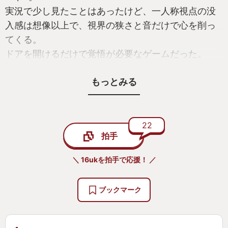
実況で少し見たことはあったけど、一人称視点の没
入感は想像以上で、視界の狭さと音だけで心を削っ
てくる。
ドアを開けるだけで覚悟が必要なゲームだった。
もっとみる
「なんか見たことある」シーンなのに、なかなか進
めず、コントローラーにはじっとり汗。
でも進まないとストーリーは始まらない。
22
拍手
ベイカー家は最初こそ「怖すぎて関わりたくない人
たち」だけど、最後まで遊ぶと少し見方が変わる。
＼ 16ukを拍手で応援！ ／
ただの恐怖演出で終わらせないところが印象的だっ
た。
ブックマーク
ミアとゾイの選択は悩んだ末にミアを選択。
その後DLCを遊んでから「ゾイも良かったな」と後