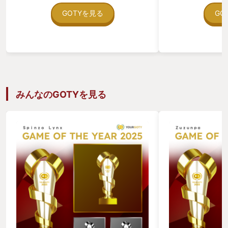
く、戦闘やフィールド移動までもが絵本
なので、 こうい
の中で展開されるところ。 さらに、絵本
に楽しいのかな？
GOTYを見る
GO
の中だけでなく現実の世界も登場し、メ
ディは毎回見て飽
タ的な要素が加わっていてとても面白い
ービルドや衣装な
です。 プレイヤーがストレスなく進める
高いので自分だけ
ように、難易度は調整されており、ミニ
ですね。 今年に
ゲームのスキップ機能もあるため、気軽
遊んでいますが、
に楽しめるところもGood！ 3人の変な
の自由も期待して
ダンス？もなんか分からないけどニヤッ
（V=CV:清水
とします笑 パズル要素も難しすぎず、程
す）
みんなのGOTYを見る
よく楽しめるギミックがあって満足感が
あります。見た目は子供向けに見えるか
もしれませんが、大人でも童心に帰れる
ような温かみのあるゲームでしたね。 現
実世界の操作で、昆虫が少しリアルで不
気味な動きをしていたのは、慣れるまで
気持ち悪かった笑 独創的で他にはない体
験ができるので、ぜひ一度プレイしてみ
てほしいと思い、YOUR GOTYに選びま
した。