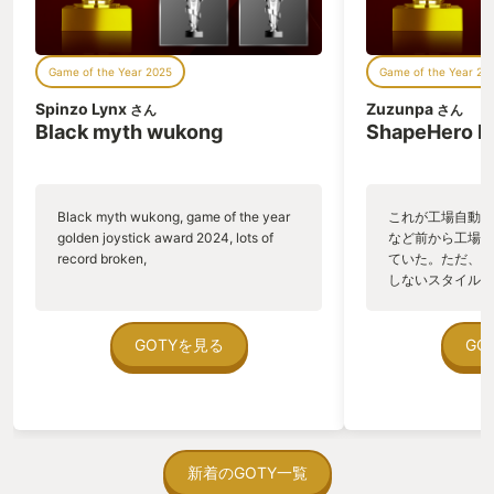
Game of the Year 2025
Game of the Year 20
Spinzo Lynx
Zuzunpa
さん
さん
Black myth wukong
ShapeHero F
Black myth wukong, game of the year
これが工場自動化
golden joystick award 2024, lots of
など前から工場自
record broken,
ていた。ただ、P
しないスタイルだし、P
のゲームいっぱい
ていた。 ただ、Sha
在を知ってから、
GOTYを見る
GO
う。気になる。ほ
ゃった。あぁ、セ
っている。あっ、
がない少しだけだ
を始めると、覚え
間制限があって、
新着のGOTY一覧
取っ付きづらいじ