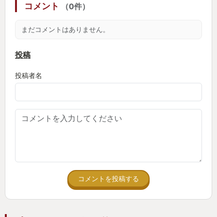
コメント
（0件）
悔するところまで含めて、良い体験だった。
まだコメントはありません。
プレイ時間は短めかなと思うが、没入感と疲労感で
体感はかなり長い。
投稿
怖くて何度も休憩したのに、気づけば最後まで遊ん
投稿者名
でいた。
あまりに面白かったので、そのまま8、RE2、RE3、
RE4まで完走。
ホラーが苦手な人間をここまで引きずり込むバイオ
ハザード7、相当すごい。
来年発売のRequiemも、トレーラーを見るだけで怖
コメントを投稿する
い。
それでももう、楽しみにしている自分がいる。