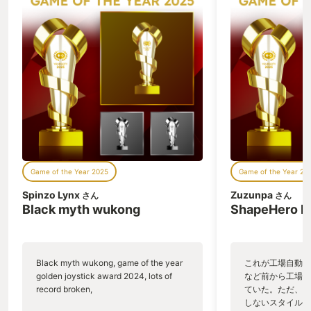
悩んだ末にミアを選択。 その後DLCを遊
実世界の操作で、
んでから「ゾイも良かったな」と後悔す
気味な動きをして
るところまで含めて、良い体験だった。
気持ち悪かった笑
プレイ時間は短めかなと思うが、没入感
験ができるので、
と疲労感で体感はかなり長い。 怖くて何
てほしいと思い、Y
度も休憩したのに、気づけば最後まで遊
した。
んでいた。 あまりに面白かったので、そ
のまま8、RE2、RE3、RE4まで完走。
ホラーが苦手な人間をここまで引きずり
込むバイオハザード7、相当すごい。 来
年発売のRequiemも、トレーラーを見る
だけで怖い。 それでももう、楽しみにし
ている自分がいる。 個人的には、バイオ
Game of the Year 2025
Game of the Year 20
ハザードな1年だったと思う。
Spinzo Lynx
Zuzunpa
さん
さん
Black myth wukong
ShapeHero F
Black myth wukong, game of the year
これが工場自動化
golden joystick award 2024, lots of
など前から工場自
record broken,
ていた。ただ、P
しないスタイルだし、P