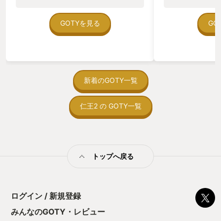
のゲームいっぱい
ていた。 ただ、Sha
在を知ってから、
GOTYを見る
GO
う。気になる。ほ
ゃった。あぁ、セ
っている。あっ、
がない少しだけだ
を始めると、覚え
間制限があって、
新着のGOTY一覧
取っ付きづらいじ
トコンベアの配置
仁王2 の GOTY一覧
ん！このゲーム、
向けか？というの
の印象。 しかし
止する設定を有効
の仕組みの理解が
満足できるまで予
トップへ戻る
る！これにより沼
ミットがあるのに
に勤しんでしまう
型のローグライト
ログイン / 新規登録
をクリアしたら今
う気持ちを揺るが
みんなのGOTY・レビュー
後の報酬で「これ