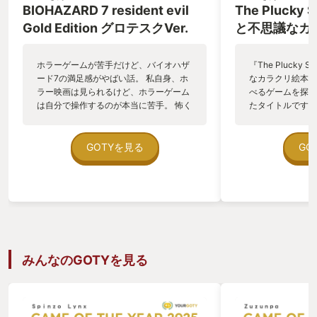
BIOHAZARD 7 resident evil
The Plucky
Gold Edition グロテスクVer.
と不思議なカ
ホラーゲームが苦手だけど、バイオハザ
『The Plucky 
ード7の満足感がやばい話。 私自身、ホ
なカラクリ絵本)
ラー映画は見られるけど、ホラーゲーム
べるゲームを探し
は自分で操作するのが本当に苦手。 怖く
たタイトルです！
なると分かっている道を、自分の意思で
絵本をベースにし
進まされるのがつらすぎる。 そんな私が
く、戦闘やフィー
同僚に勧められて買ったのがバイオハザ
の中で展開される
GOTYを見る
GO
ード7。 実況で少し見たことはあったけ
の中だけでなく現
ど、一人称視点の没入感は想像以上で、
タ的な要素が加わ
視界の狭さと音だけで心を削ってくる。
です。 プレイヤ
ドアを開けるだけで覚悟が必要なゲーム
ように、難易度は
だった。 「なんか見たことある」シーン
ゲームのスキップ
なのに、なかなか進めず、コントローラ
に楽しめるところも
ーにはじっとり汗。 でも進まないとスト
ダンス？もなんか
ーリーは始まらない。 ベイカー家は最初
とします笑 パズ
みんなのGOTYを見る
こそ「怖すぎて関わりたくない人たち」
よく楽しめるギミ
だけど、最後まで遊ぶと少し見方が変わ
あります。見た目
る。 ただの恐怖演出で終わらせないとこ
もしれませんが、
ろが印象的だった。 ミアとゾイの選択は
ような温かみのあ