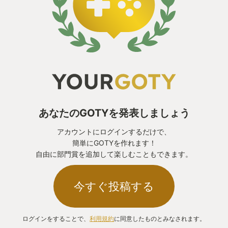
ゲーマーには敬遠されてきました
コアゲーマーの期待に応えながらカジュアルゲーマ
ーにもアプローチする
それはソウルシリーズという高難易度死にゲー最大
の課題だったのかも知れない
エルデンリングは見事にその大問題を解決し「ソウ
あなたのGOTYを発表しましょう
ルライク」の最新進化であり究極に到達した
アカウントにログインするだけで、
簡単にGOTYを作れます！
間違いなくエルデンリングは2022年を代表する、い
自由に部門賞を追加して楽しむこともできます。
や現代のゲームを代表する作品です
今すぐ投稿する
ログインをすることで、
利用規約
に同意したものとみなされます。