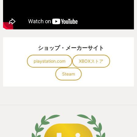
ョンが苦手な人への配慮もシッカリされている作品
です
下手から上手まで楽しめる作品は他にもあります
が、そのほとんどが難易度設定だったりアクセシビ
ショップ・メーカーサイト
リティだったりシステムで補っていると思います
playstation.com
XBOXストア
エルデンリングはそれとは違う、ゲームデザインそ
Steam
のもので下手でも楽しめるようにしている
言葉にするのは簡単だけど、それを成功させるのは
並大抵の事ではない絶妙なバランス感覚が必要
今までソウルシリーズは高難易度アクションとして
コアゲーマーに愛されてきた、それ故にカジュアル