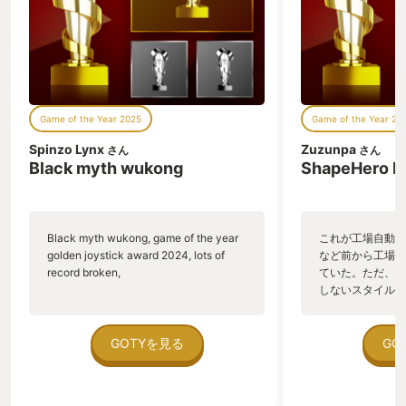
Game of the Year 2025
Game of the Year 20
Spinzo Lynx
Zuzunpa
さん
さん
Black myth wukong
ShapeHero F
Black myth wukong, game of the year
これが工場自動化
golden joystick award 2024, lots of
など前から工場自
record broken,
ていた。ただ、P
しないスタイルだし、P
のゲームいっぱい
ていた。 ただ、Sha
在を知ってから、
GOTYを見る
GO
う。気になる。ほ
ゃった。あぁ、セ
っている。あっ、