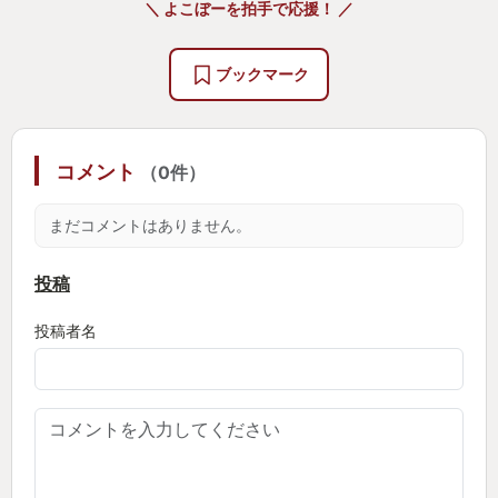
＼ よこぼーを拍手で応援！ ／
褪せ人（あせびと）として狭間の地に立ち、祝福の
光に導かれ進んでいくと、言わずもがな強敵に道を
ブックマーク
阻まれる
何度も倒されて心が折れる…
コメント
（0件）
今までならここで諦めます
まだコメントはありません。
しかしこの作品には寄り道（逃げ道）が豊富に用意
投稿
されています
投稿者名
広大かつ緻密に創り込まれたオープンワールドは僕
を諦めさせない
様々な場所へ行き、様々な敵を倒し、様々な武器を
手に入れ、レベルを上げ武器を強化して再び強敵に
挑む