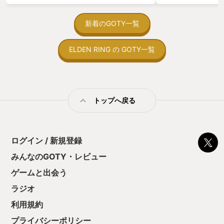
がない少しだけだ
を始めると、覚え
間制限があって、
新着のGOTY一覧
取っ付きづらいじ
トコンベアの配置
ELDEN RING の GOTY一覧
ん！このゲーム、
向けか？というの
の印象。 しかし
止する設定を有効
の仕組みの理解が
満足できるまで予
トップへ戻る
る！これにより沼
ミットがあるのに
に勤しんでしまう
型のローグライト
ログイン / 新規登録
をクリアしたら今
う気持ちを揺るが
みんなのGOTY・レビュー
後の報酬で「これ
ゲームと出会う
ちゃうじゃぁん。
っと試すだけだか
ラジオ
て、クリアしちゃ
酬きたよ。もう寝
利用規約
・・・・・ 「ぉ
プライバシーポリシー
た、クリアまでや