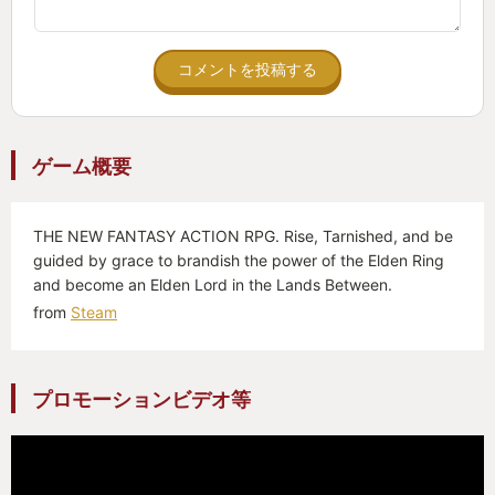
それを何度も繰り返し、やっとの思いで強敵を撃破
コメントを投稿する
したときの達成感とカタルシス
それはまるで忘れがたい１つの物語
ゲーム概要
全てが自分自身のストーリーであり、これぞロール
THE NEW FANTASY ACTION RPG. Rise, Tarnished, and be
プレイングだと思いました。
guided by grace to brandish the power of the Elden Ring
and become an Elden Lord in the Lands Between.
クリアしたときのレベルは187でクリア時間も相当か
from
Steam
かったが、それは濃密で至福な時間でした。
僕が下手だったからこそ、オープンワールドを隅々
まで堪能し楽しめたんだ！とも思います
プロモーションビデオ等
エルデンリングは歯応えのある作品ですが、アクシ