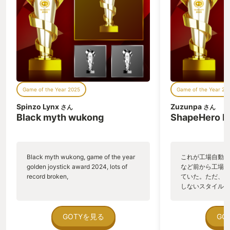
Game of the Year 2025
Game of the Year 20
Spinzo Lynx
Zuzunpa
さん
さん
Black myth wukong
ShapeHero F
Black myth wukong, game of the year
これが工場自動化
golden joystick award 2024, lots of
など前から工場自
record broken,
ていた。ただ、P
しないスタイルだし、P
のゲームいっぱい
ていた。 ただ、Sha
在を知ってから、
GOTYを見る
GO
う。気になる。ほ