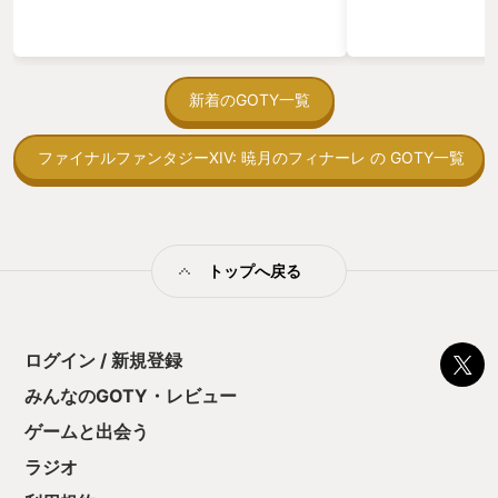
ゃった。あぁ、セ
っている。あっ、
がない少しだけだ
を始めると、覚え
間制限があって、
新着のGOTY一覧
取っ付きづらいじ
トコンベアの配置
ファイナルファンタジーXIV: 暁月のフィナーレ の GOTY一覧
ん！このゲーム、
向けか？というの
の印象。 しかし
止する設定を有効
の仕組みの理解が
満足できるまで予
トップへ戻る
る！これにより沼
ミットがあるのに
に勤しんでしまう
型のローグライト
ログイン / 新規登録
をクリアしたら今
う気持ちを揺るが
みんなのGOTY・レビュー
後の報酬で「これ
ゲームと出会う
ちゃうじゃぁん。
っと試すだけだか
ラジオ
て、クリアしちゃ
酬きたよ。もう寝