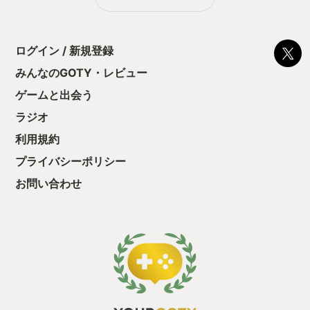
る！これにより沼
ミットがあるのに
に勤しんでしまう
型のローグライト
ログイン / 新規登録
をクリアしたら今
う気持ちを揺るが
みんなのGOTY・レビュー
後の報酬で「これ
ゲームと出会う
ちゃうじゃぁん。
っと試すだけだか
ラジオ
て、クリアしちゃ
酬きたよ。もう寝
利用規約
・・・・・ 「ぉ
プライバシーポリシー
た、クリアまでや
も工場自動化沼に
お問い合わせ