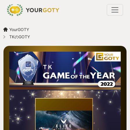
YourGOTY
TKのGOTY