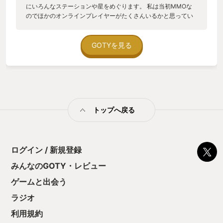
にいろんなステーションや星をめぐります。 私は当初MMOな
のでほかのオンラインプレイヤーがたくさんいるかと思ってい
たのですが、この宇宙はあまりにも広すぎるようでほとんど他
のオンラインプレイヤーとは出会いません。 ようやくオンライ
ンプレイヤーと出会えた時にはほんとに人が居るんだと感動し
GOTYを見る
たのを覚えています。 またこのゲームはプレイヤーが様々なロ
ールプレイをすることができ、宇宙を探索して自分の宇宙船の
何倍もあるようなエイリアンと戦ったり、貿易をして荷物をひ
たすら運んだり、はたまたほかのプレイヤーが運んでる荷物を
襲う海賊にだってなれます。 そして私が一番感動したのが、こ
のゲームではすでに観測されている宇宙ができる限り再現され
トップへ戻る
ており、私たちが住んでいる太陽系はもちろん、空に浮かんで
いる見える限りの星すべてに行くことができると気づいたとき
です。 ただ残念な点はこのゲームが非常に時間泥棒な点です、
2015年発売なのですが未だにアップデートが続いており、今年
には惑星の上に降り立ち、武装して戦うことができるようにな
ログイン / 新規登録
りました。もうこのゲームの終わりが全く見えません。 船の装
みんなのGOTY・レビュー
備や様々な宇宙船、独自の操作性などまだまだ語りつくしてい
ない要素はありますが、間違いなく私のGOTYはこのElite
ゲームと出会う
Dangerousで決定です。
ラジオ
利用規約