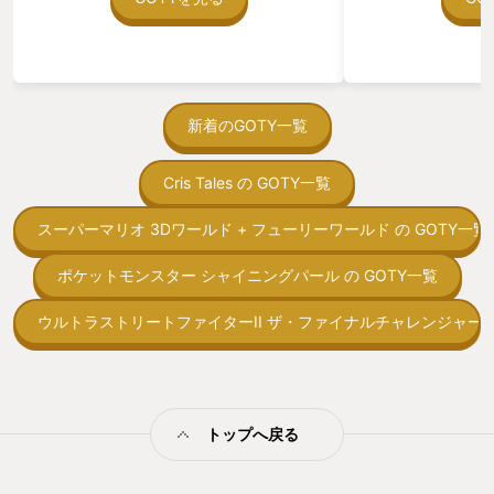
う。気になる。ほ
ゃった。あぁ、セ
っている。あっ、
がない少しだけだ
を始めると、覚え
間制限があって、
新着のGOTY一覧
取っ付きづらいじ
トコンベアの配置
Cris Tales の GOTY一覧
ん！このゲーム、
向けか？というの
の印象。 しかし
スーパーマリオ 3Dワールド + フューリーワールド の GOTY一覧
止する設定を有効
の仕組みの理解が
ポケットモンスター シャイニングパール の GOTY一覧
満足できるまで予
る！これにより沼
ウルトラストリートファイターII ザ・ファイナルチャレンジャーズ 
ミットがあるのに
に勤しんでしまう
型のローグライト
をクリアしたら今
う気持ちを揺るが
トップへ戻る
後の報酬で「これ
ちゃうじゃぁん。
っと試すだけだか