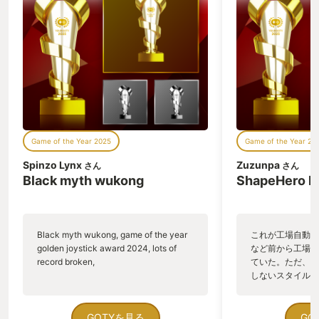
Game of the Year 2025
Game of the Year 20
Spinzo Lynx
Zuzunpa
さん
さん
Black myth wukong
ShapeHero F
Black myth wukong, game of the year
これが工場自動化
golden joystick award 2024, lots of
など前から工場自
record broken,
ていた。ただ、P
しないスタイルだし、P
のゲームいっぱい
ていた。 ただ、Sha
在を知ってから、
GOTYを見る
GO