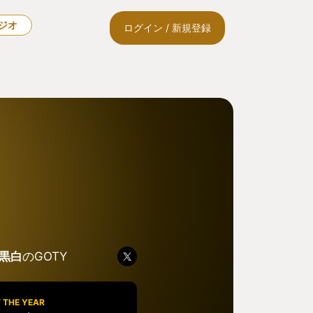
ラジオ
ログイン / 新規登録
黒白
のGOTY
 THE YEAR