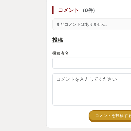
XboxGAME PASSに登場したの
コメント
（0件）
ですが
瞬間風速的にELDEN RINGを超
まだコメントはありません。
個人的GOTYに推したいです
投稿
投稿者名
コメントを投稿す