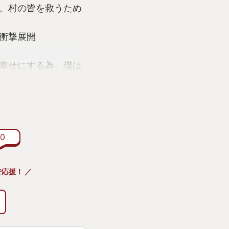
、村の皆を救うため
衝撃展開
幸せにする為、僕は
ーに迫る恐怖と
達
0
こだわったメカデザ
応援！ ／
らしいグラフィック
はきっと耳に残り続