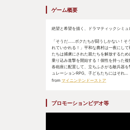
ゲーム概要
絶望と希望を描く、ドラマティックシミュレ
「そうだ……ボクたちが闘うしかない！そ
れていかれる！」平和な農村は一夜にして
たちは捕虜にされた親たちを解放するため
乗り込み進撃を開始する！個性を持った複
各砲座に配置して、立ちふさがる敵兵器を
ュレーションRPG。子どもたちにはそれ…
from
マイニンテンドーストア
プロモーションビデオ等