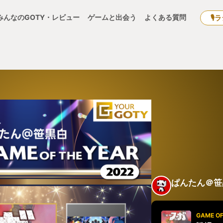
みんなのGOTY・レビュー
ゲームと出会う
よくある質問
🎙
ぱんたん＠笹
GAME OF