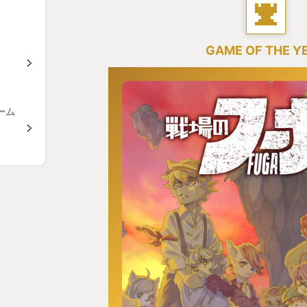
GAME OF THE Y
ーム