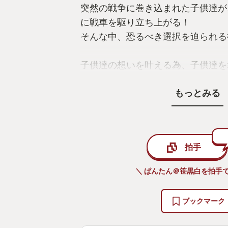
突然の戦争に巻き込まれた子供達が
に戦車を駆り立ち上がる！
そんな中、恐るべき選択を迫られる
子供達の想いを叶える為、子供達を
戦い抜きました
もっとみる
かわいらしいデザインのキャラクタ
それを乗り越えようと協力する子供
それぞれの立場が抱える目的と悩み
拍手
独特の世界観を表現しつつ、細部に
＼ ぱんたん＠笹黒白を拍手で
インと巨大戦車の履帯の動きが素晴
追い込まれた時に流れるボーカル曲
ブックマーク
けるに違いありません