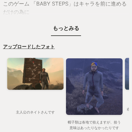
このゲーム 「BABY STEPS」はキャラを前に進める
だけの為に
左右のトリガーボタンとLスティック 3つの入力操作
もっとみる
する必要があるのです。え、意味が分かりません
か？
そうですか、そうですか。
アップロードしたフォト
それでは詳しく歩く為の操作説明を致しましょう。
その１ Lトリガーを押すと左足が上がる
その２ Lスティックを前に倒すと上げた足が前に出
る
その３ Lトリガーを離すと上げていた足が地面につ
く
右
その４ 続いてRトリガーを押して右足を上げる
主人公のネイトさんです
その５ Lスティックを前に倒すと右足が前に出る
帽子類は各地で拾えますが、拾う
その６ Rトリガーを離すと上げていた足が地面につ
意味はあったりなかったりです