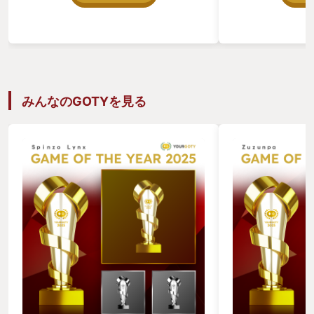
録した本作。 それ故に、YOUR GOTYの
訳にもいきません
レビュー数も相当な物になり、私の拙い
流れる音楽の話を
レビューなど箸にも棒にも掛からぬ…と
ムの音楽がどれく
思い込んでいたから…。 しかし、年が明
と言うと、 ①妻
けてYOUR GOTYのページを訪れてみる
のサントラを毎晩
とどうだ、レビューが1件も無いではな
習慣が出来ました
いか！ 「はっ？」 正直驚いてしまっ
ュープラーローさん
た。 日本のゲーム系ポッドキャスト界隈
をフォローしまし
みんなのGOTYを見る
で本作はほとんど注目されていないの
ュープラーローさん
か？ そう言えば、2024年末の「ゲーム
ントにフレンド申
なんとか」でパーソナリティの御三人も
ョンなし） ④メ
「なんか評判らしいねぇ」 となんだか薄
でコピーしました
い反応をされていた記憶が…。 どうやら
させます。 はっ
日本において本作は、1970年代の「西遊
レビュー終わり！
記ブーム」を知っている世代中心に遊ば
れていたと言う仮説が成り立つ様な気が
する。 数式で表すとこう、 日本の『黒
神話：悟空』ファン≒後期中年層 なんだ
か悲しくなってきてしまったが、メソメ
ソしていても仕方ない。 このゲームに興
味をそそられなかった面々に本作の魅力
を今更ながらお伝えするしかなかろう。
と、言う事でレビューをしていきます
る。 本作は、中国の古典ファンタジー