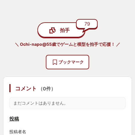
く
この繰り返しでやっと歩行する事が出来るのです。
79
Lスティックを倒す方向は前に限定されませんので、
拍手
後ろ歩きやカニ歩きも可能ですが、序盤の平坦な道
＼ Ochi-napo@55歳でゲームと模型を拍手で応援！ ／
でさえ操作のリズムが狂うと簡単に転んでしまうの
で普通に前進する事がまず難しい。
ブックマーク
（賞の発表が終わりましたので加筆。早歩きも出来
ますが、その方法は皆さんで見つけてください
ね。）
その上、さらにゲームが進んでいくとツルツル滑る
コメント
（0件）
ぬかるみや砂漠、足を置くスペースが殆どない細す
まだコメントはありません。
ぎる橋など、あなたにスキルアップを求めてくる難
所が次々に待ち受けております。
投稿
しかしどれだけ歩きのスキルを上げたとしても、山
の頂上付近でうっかり足を滑らせて一気にスタート
投稿者名