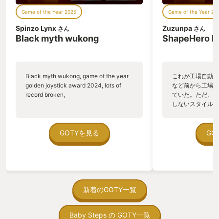
「西遊記」を題材にしたゲーム。 「西遊
Game of the Year 2025
Game of the Year 20
記」をざっくり説明すると、 「エライお
坊さんと3体の妖怪で構成されるパーテ
Spinzo Lynx
Zuzunpa
さん
さん
ィが、ありがたい経典を貰いに行くため
Black myth wukong
ShapeHero F
に現在の中国からインド目指して旅する
道中のすったもんだの物語」 であり、特
に悪い妖怪たちを倒す戦士役の 孫悟空が
とても目立つんですね。 中国はもちろん
Black myth wukong, game of the year
これが工場自動化
日本、あとイギリスでも孫悟空の人気は
golden joystick award 2024, lots of
など前から工場自
高い様で、中国のデベロッパーが戦闘中
record broken,
ていた。ただ、P
心のアクションゲームを作るなら絶対に
しないスタイルだし、P
外せないキャラな訳です。 で・す・
のゲームいっぱい
が！！ 実は本作の主人公は実は孫悟空で
ていた。 ただ、Sha
はないと言うのが少しややこしいとこ
在を知ってから、
GOTYを見る
GO
ろ。 あくまで我々が操作するのは、孫悟
う。気になる。ほ
空の子孫一族の中の血気盛んな若者の一
ゃった。あぁ、セ
人で、その若者は御先祖様 孫悟空の足跡
っている。あっ、
を辿りながら、彼をもう一度この世に復
がない少しだけだ
活させるための旅に出るのです。 ゲーム
を始めると、覚え
の概略はここまでとして本編について語
間制限があって、
新着のGOTY一覧
りましょう。 まず、目を奪われるのがグ
取っ付きづらいじ
ラフィックの素晴らしさですね。 解像度
トコンベアの配置
がどうのこうのと言った数字で語れる部
Baby Steps の GOTY一覧
ん！このゲーム、
分だけではなく、絵としてのクオリティ