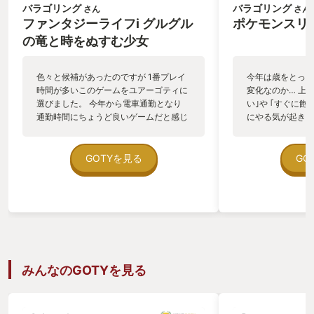
バラゴリング
バラゴリング
さん
さん
ファンタジーライフi グルグル
ポケモンスリ
の竜と時をぬすむ少女
色々と候補があったのですが 1番プレイ
今年は歳をとった
時間が多いこのゲームをユアーゴティに
変化なのか… 上
選びました。 今年から電車通勤となり
い｣や ｢すぐに飽
通勤時間にちょうど良いゲームだと感じ
にやる気が起きな
購入。 片道1時間弱を良い感じに潰して
た。 しかし ポ
くれる 良ゲーでした。 これだけだとユ
みたらあら不思議
アーゴティは ドラクエやポケモンなどの
気が起き始めたで
GOTYを見る
GO
好みゲーになったと思うのですが 12月下
は自分の中では大
旬に行われた無料アプデの 新機能がどハ
自己分析してみる
マりしたので、 今回選ばせていただきま
し、 薄々気付い
した。 まだまだ遊べそうなので 来年の
た事を 把握し改
目標は 一緒にプレイできる人と 遊ぶこ
す。 積極的に睡
とです。
体調が良くなり 
くない… という
も嬉しい変化です
みんなのGOTYを見る
で 1日のプレイ
ゆっくりと日数を
るようになりまし