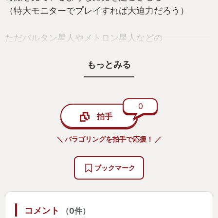
（特大モニターでプレイすれば大迫力だろう）
ただバルタン星人やメトロン星人などの
劇中で明らかに
もっとみる
人間よりも高い知能を持つであろう
宇宙人を育成するのは
何とも言えない違和感を感じてしまう
特にメトロン星人は声優が
0
拍手
声を当てているのでなおさら
（ハッハッハッハッと笑う）
＼ バラゴリングを拍手で応援！ ／
少しネタバレにはなるが
ブックマーク
大事に育てた怪獣がウルトラマンを倒したり
人気モンスターのモッチーやスエゾーとも
バトル出来たりもする
コメント
（0件）