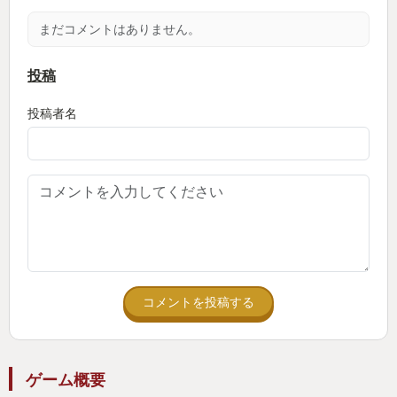
育成ゲームが好きな人は
まだコメントはありません。
騙されたと思って買ってみて欲しい
絶対にハマります
投稿
投稿者名
追伸
もし続編があるなら
ウルトラマンシリーズのBGMも使って欲しいし
ジラース（エリマキがついたゴジラ）などの
人気怪獣を育成してみたい
コメントを投稿する
ゲーム概要