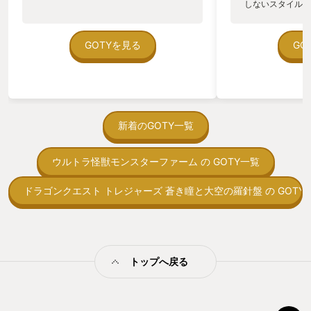
しないスタイルだし、P
のゲームいっぱい
ていた。 ただ、Sha
在を知ってから、
GOTYを見る
GO
う。気になる。ほ
ゃった。あぁ、セ
っている。あっ、
がない少しだけだ
を始めると、覚え
間制限があって、
新着のGOTY一覧
取っ付きづらいじ
トコンベアの配置
ウルトラ怪獣モンスターファーム の GOTY一覧
ん！このゲーム、
向けか？というの
の印象。 しかし
ドラゴンクエスト トレジャーズ 蒼き瞳と大空の羅針盤 の GOTY
止する設定を有効
の仕組みの理解が
満足できるまで予
る！これにより沼
ミットがあるのに
トップへ戻る
に勤しんでしまう
型のローグライト
をクリアしたら今
う気持ちを揺るが