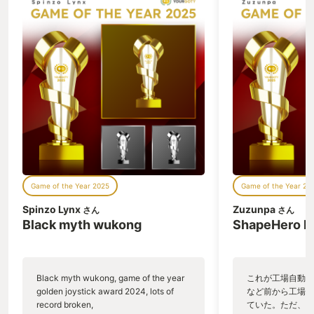
チで 様々なゲー
ゲームまでもを楽
モンスリープが自分
Game of the Year 2025
Game of the Year 20
Spinzo Lynx
Zuzunpa
さん
さん
Black myth wukong
ShapeHero F
Black myth wukong, game of the year
これが工場自動化
golden joystick award 2024, lots of
など前から工場自
record broken,
ていた。ただ、P