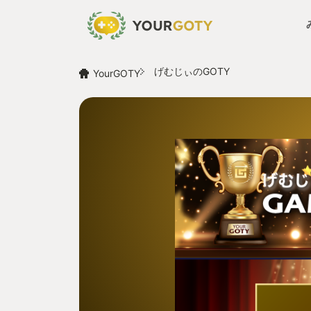
げむじぃのGOTY
YourGOTY