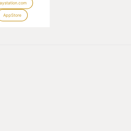
laystation.com
ぜっ！！！
AppStore