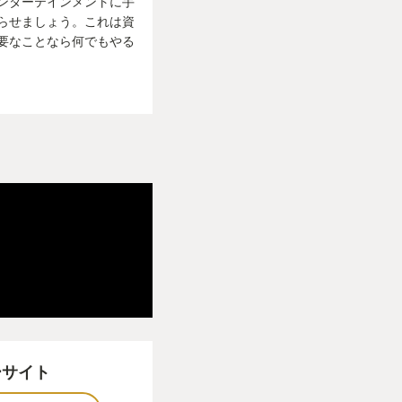
ンターテインメントに手
らせましょう。これは資
要なことなら何でもやる
くない！まだ農作業
なっ！！
麗に整っていき教会
も上がり楽しくなっ
るし、スキル解放で
ゾンビ化して作業員に
とか作れて楽しい。
ムだが、心の一線を
神ゲー、いや「死神
ーサイト