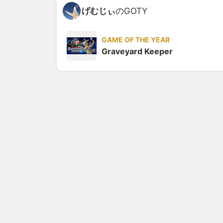
げむじぃ
のGOTY
GAME OF THE YEAR
Graveyard Keeper