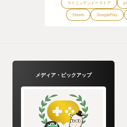
マイニンテンドーストア
p
さあ皆んなも新鮮な遺体をGETだ
Steam
GooglePlay
メディア・ピックアップ