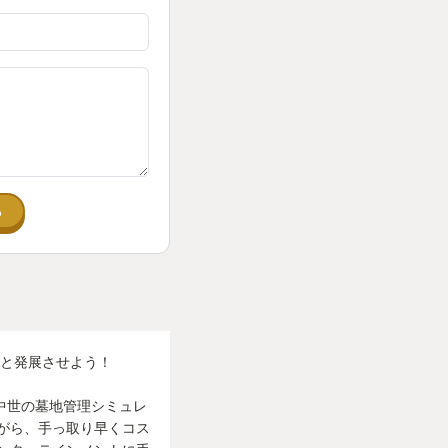
り、墓のグレードと
棺などの材質の他に
。ロバが運んでくる
悪い。そこで遺体を
と品質が上がりその
る
が上がるという仕組
って売ることも出来
へと発展させよう！
正確な中世の墓地管理シミュレ
がら、手っ取り早くコス