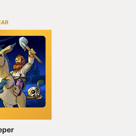
EAR
eper