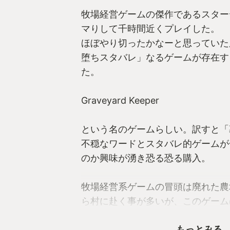
牧場経営ゲームの傑作であるスター
マりして千時間近くプレイした。
ほぼやり切ったかなーと思っていた
堕ちスタバレ」なるゲームが存在す
た。
Graveyard Keeper
という名のゲームらしい。訳すと「
不穏なワードとスタバレ的ゲームが
のか興味が湧き恐る恐る購入。
牧場経営系ゲームの冒頭は廃れた農
ら村に赴く事が多いが、このゲーム
か分からない世界に強制的に転生さ
もっとみる
ら始まる。