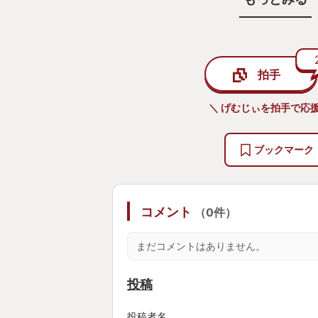
目覚めた場所は寂れた教会と墓場の
公は訳も分からず彷徨うと何処から
る場所に行くと「喋る頭蓋骨」が話
拍手
レ指示してくる。
＼ げむじぃを拍手で応援
訳が分からない俺とゲームの中の男
ブックマーク
話を進めて行くとどうやら元の世界
会と墓場を修復して村人達の信仰を
ることが出来るかもしれないとの事
コメント
（0件）
主な仕事は荒れた墓の修繕、教会の
まだコメントはありません。
スタバレ要素である農業になる。
やがて鈴の音と共にロバがあるモノ
投稿
遺体だ。
墓守なのだから埋葬作業はするんだ
投稿者名