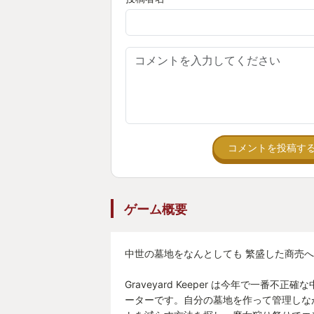
だがここである作業が発生する。
「遺体の解体」だ。
このゲームは墓場を整備するにあた
いうステータスが存在する。墓標や
「遺体の品質」が重要になってくる
遺体はそのまま埋葬するには品質が
解剖室に運び血液と脂肪を摘出する
コメントを投稿す
遺体を墓に埋葬すると墓のグレード
みだ。
ゲーム概要
遺体の品質てっ！！！笑
また遺体の肉を摘出し店に持って行
中世の墓地をなんとしても 繁盛した商売
るし焼いて食べる事も…
Graveyard Keeper は今年で一番不
ーターです。自分の墓地を作って管理しな
めちゃくちゃやこの世界！！