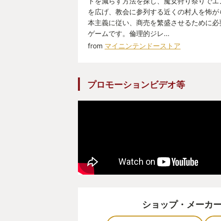
トを減らす方法を探し、魔女狩り祭りでエ
を広げ、教会に参列する近くの村人を怖が
本主義に従い、商売を繁盛させるために必
暗い！怖い！忙しい！死体解剖した
ゲームです。倫理的ジレ…
してるんだからロバ死体持ってくん
from
マイニンテンドーストア
そんなこんなしてるうちに墓場が綺
に人が集まり始め、村人からの信頼
プロモーションビデオ等
てきた。
意外に謎の多いストーリーも気にな
作業効率もどんどん上がって行く。
DLC（安い）を導入すれば遺体を
できたりする。ゾンビ農場のワイン
ブルーチーズぐらいクセの強いゲー
越えるとたちまち時間が溶けまくる
ショップ・メーカ
ゲー」になる。