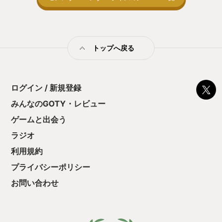
向けか？というの
の印象。 しかし
止する設定を有効
の仕組みの理解が
満足できるまで予
トップへ戻る
る！これにより沼
ミットがあるのに
に勤しんでしまう
型のローグライト
ログイン / 新規登録
をクリアしたら今
う気持ちを揺るが
みんなのGOTY・レビュー
後の報酬で「これ
ゲームと出会う
ちゃうじゃぁん。
っと試すだけだか
ラジオ
て、クリアしちゃ
酬きたよ。もう寝
利用規約
・・・・・ 「ぉ
プライバシーポリシー
た、クリアまでや
も工場自動化沼に
お問い合わせ