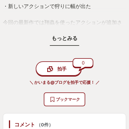
・新しいアクションで狩りに幅が出た
今回の最新作では翔蟲を使ったアクションが追加さ
れました。それに伴って”翔蟲”を使ってプレイヤーが
もっとみる
縦横無尽にフィールドを駆け回り狩りをすることが
できます。爽快感が抜群でした。
そして翔蟲を使ってモンスターを操る”操竜”がこれま
た狩りを面白くさせます。モンスターVSモンスター
0
拍手
が豪快に攻撃し合います。大迫力な狩りも楽しめま
す。
＼ かいまる@ブログを拍手で応援！ ／
・オトモガルク、オトモアイルーがプレイヤーをサ
ブックマーク
ポート
今まではオトモアイルーだけでしたが、今回からオ
コメント
（0件）
トモガルクが実装されました。