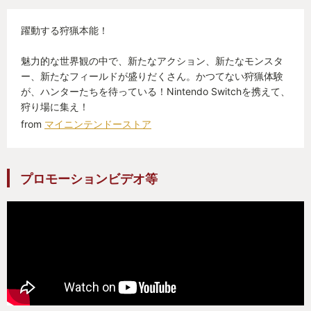
ただ狩りをするだけでなく、いろんな物を駆使して
躍動する狩猟本能！
モンスターを狩りする必要があります。どんどん押
し寄せてくるから最初は難しいと感じると思います
魅力的な世界観の中で、新たなアクション、新たなモンスタ
が、慣れてくるとかなりやり込みがあり楽しいと思
ー、新たなフィールドが盛りだくさん。かつてない狩猟体験
います。
が、ハンターたちを待っている！Nintendo Switchを携えて、
狩り場に集え！
from
マイニンテンドーストア
と細かいところまで書くと書ききれませんが、魅力
伝わりましたでしょうか。
初心者から今までの過去作をやってきた人まで楽し
プロモーションビデオ等
める作品となっていると思います。
みんな、一狩り行こうぜ！！！