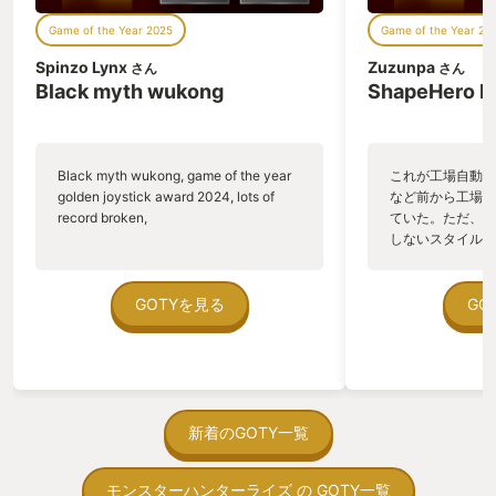
Game of the Year 2025
Game of the Year 20
Spinzo Lynx
Zuzunpa
さん
さん
Black myth wukong
ShapeHero F
Black myth wukong, game of the year
これが工場自動化
golden joystick award 2024, lots of
など前から工場自
record broken,
ていた。ただ、P
しないスタイルだし、P
のゲームいっぱい
ていた。 ただ、Sha
在を知ってから、
GOTYを見る
GO
う。気になる。ほ
ゃった。あぁ、セ
っている。あっ、
がない少しだけだ
を始めると、覚え
間制限があって、
新着のGOTY一覧
取っ付きづらいじ
トコンベアの配置
モンスターハンターライズ の GOTY一覧
ん！このゲーム、