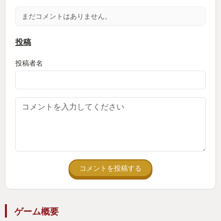
広大のフィールドを駆け回りやすくなりました。す
まだコメントはありません。
ぐにモンスターのいるエリアに到着することもでき
ますし、アイテム回収もしやすくなり、かなりスト
投稿
レスフリーで遊べることができました。ここのポイ
投稿者名
ントは、初めてモンスターハンターをプレイする人
にもかなり導入しやすくなったのではないかなと思
います。
・メインの“百竜夜行”はどうなのか
今回今までのモンスターハンターは主に広大なフィ
ールドで狩っていましたが、”百竜夜行”はタワーディ
コメントを投稿する
フェンスゲームのような仕様になっており、たくさ
んのモンスターが一気に一つのエリアに押し寄せま
す。みんなで作戦を立てて、武器で戦う者、周りに
ゲーム概要
大砲、罠、バリスタ、カムラの里の仲間を呼ぶなど