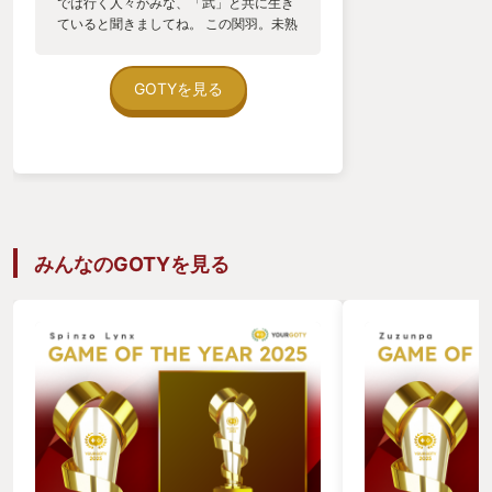
では行く人々がみな、「武」と共に生き
ていると聞きましてね。 この関羽。未熟
ながら「武」で身を立てた経験もござい
ます。そのような街があるのであれば是
非この目で見て感じたいと思いまして
GOTYを見る
な。 純粋に強さを求めて「武」を鍛える
者。それは目標として。 身を守るために
「武」を携える者。それは道具として。
健康の為に「武」と伴う者。それは生き
方として。 人の数だけ「武」の形が違っ
ており、それを眺めるだけでも実に面白
い。 一声かければ、各々の生き様をぶつ
けてきてくれます。 青龍偃月刀も無き
みんなのGOTYを見る
今、徒手での武術を心得るのも悪くなか
ろうと、現在は春麗先生を師と仰いでお
ります。 これから出会う「強き者たち」
にも心躍りますなぁ…。 これが、
STREETFIGHTER6のストーリーモード
である「ワールドツアー」における、私
のロールプレイ設定です。キャラメイク
の幅はとても広く、私は三国志の関羽を
イメージしたキャラを作成しました。
「三国志の時代からタイムスリップして
きた関羽」という設定でプレイしてみま