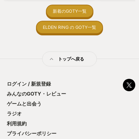
を始めると、覚え
ん、ワールドツアーではキャラの選択だ
間制限があって、
新着のGOTY一覧
けではなく、技の出し方、コンボのつな
取っ付きづらいじ
げ方等、格闘ゲーム及びスト6の基礎を
トコンベアの配置
とても丁寧に教えてくれるので、とりあ
ELDEN RING の GOTY一覧
ん！このゲーム、
えずワールドツアーをクリアすれば、一
向けか？というの
通りの動きができるようになった状態で
の印象。 しかし
対戦に挑むことができるのです。 話題の
止する設定を有効
モダン操作もそうですが、カプコンさん
の仕組みの理解が
が如何に「新規勢」にこの作品を好きに
満足できるまで予
トップへ戻る
なってもらいたいと思っているのかが強
る！これにより沼
く伝わってきます。 「見た目がカッコイ
ミットがあるのに
イ」でも「好きな配信者が使っている」
に勤しんでしまう
でもなんでもいいです。お気に入りのキ
型のローグライト
ャラを見つけて一度プレイしてみてくだ
ログイン / 新規登録
をクリアしたら今
さい。何度見ても飽きない素晴らしいグ
う気持ちを揺るが
みんなのGOTY・レビュー
ラフィックでアクションしてくれるの
後の報酬で「これ
で、勝っても負けても面白いですよ！オ
ゲームと出会う
ちゃうじゃぁん。
ススメです！
っと試すだけだか
ラジオ
て、クリアしちゃ
酬きたよ。もう寝
利用規約
・・・・・ 「ぉ
プライバシーポリシー
た、クリアまでや