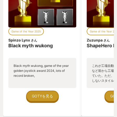
した。（孔明ではありません） この作品
の素晴らしさは多数ありますが、本レビ
ューではこのワールドツアーに絞ってお
伝えします。 正直これまでほとんど格闘
ゲームに触れてこなかった私は、「技を
ちゃんと出せるのか」「コンボができる
Game of the Year 2025
Game of the Year 20
のか」など不安が多くあり、「ストーリ
ーモードだけクリアしたらプレイしなく
Spinzo Lynx
Zuzunpa
さん
さん
なるだろうな」と考えていました。 しか
Black myth wukong
ShapeHero F
し！ワールドツアーでは主人公ルークや
春麗だけではなく、全てのキャラクター
に師事することができ、自分がどのキャ
ラクターをメインで使うのかを選ぶのに
Black myth wukong, game of the year
これが工場自動化
これ以上ない設計になっていたのです。
golden joystick award 2024, lots of
など前から工場自
ストーリー序盤に師事することになり、
record broken,
ていた。ただ、P
比較的なじみ深く、それでいて私の奥さ
しないスタイルだし、P
んに顔がそっくりな春麗の技に魅了さ
のゲームいっぱい
れ、ゴリゴリおじさんの関羽が「やった
ていた。 ただ、Sha
ぁ！」と言って飛び跳ねる春麗特有の可
在を知ってから、
GOTYを見る
GO
愛いアクションをやるのをみてニコニコ
う。気になる。ほ
していたら、自然と「春麗をメインで使
ゃった。あぁ、セ
いたい」「春麗でランクマやってみた
っている。あっ、
い」と思うようになりました。（ホント
がない少しだけだ
はちょっとガイルと悩みました） もちろ