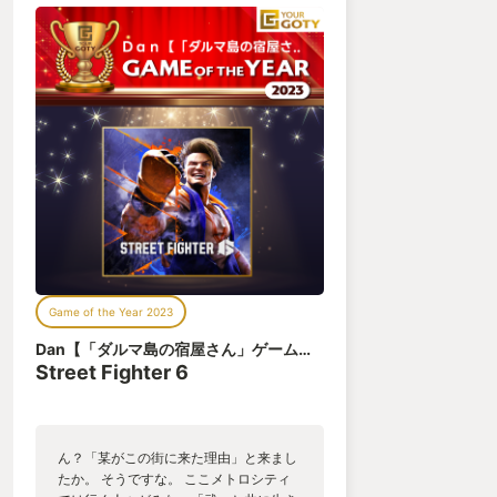
Game of the Year 2023
Dan【「ダルマ島の宿屋さん」ゲーム制作&Podcast（動画制作・編集お仕事承ります）
Street Fighter 6
ん？「某がこの街に来た理由」と来まし
たか。 そうですな。 ここメトロシティ